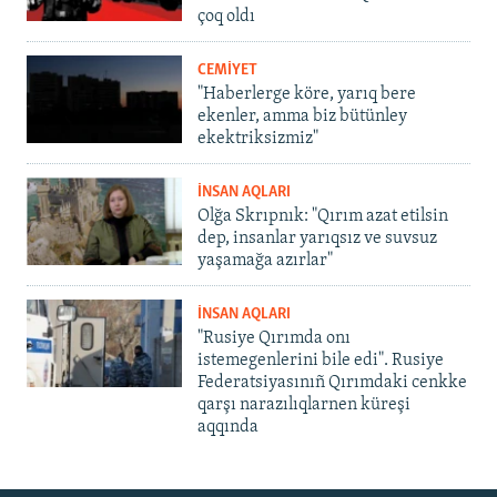
çoq oldı
CEMİYET
"Haberlerge köre, yarıq bere
ekenler, amma biz bütünley
ekektriksizmiz"
İNSAN AQLARI
Olğa Skrıpnık: "Qırım azat etilsin
dep, insanlar yarıqsız ve suvsuz
yaşamağa azırlar"
İNSAN AQLARI
"Rusiye Qırımda onı
istemegenlerini bile edi". Rusiye
Federatsiyasınıñ Qırımdaki cenkke
qarşı narazılıqlarnen küreşi
aqqında