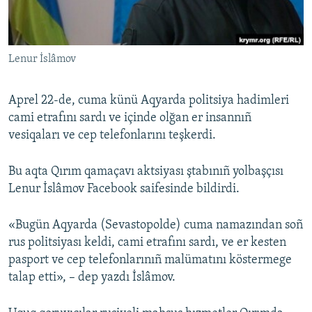
Русский
Українською
Lenur İslâmov
QOŞULIÑIZ!
Aprel 22-de, cuma künü Aqyarda politsiya hadimleri
cami etrafını sardı ve içinde olğan er insannıñ
vesiqaları ve cep telefonlarını teşkerdi.
RFE/RS bütün saytları
Bu aqta Qırım qamaçavı aktsiyası ştabınıñ yolbaşçısı
Lenur İslâmov Facebook saifesinde bildirdi.
«Bugün Aqyarda (Sevastopolde) cuma namazından soñ
rus politsiyası keldi, cami etrafını sardı, ve er kesten
pasport ve cep telefonlarınıñ malümatını köstermege
talap etti», – dep yazdı İslâmov.