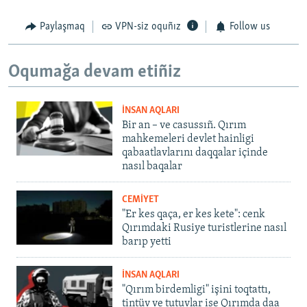
Paylaşmaq
VPN-siz oquñız
Follow us
Oqumağa devam etiñiz
İNSAN AQLARI
Bir an – ve casussıñ. Qırım
mahkemeleri devlet hainligi
qabaatlavlarını daqqalar içinde
nasıl baqalar
CEMİYET
"Er kes qaça, er kes kete": cenk
Qırımdaki Rusiye turistlerine nasıl
barıp yetti
İNSAN AQLARI
"Qırım birdemligi" işini toqtattı,
tintüv ve tutuvlar ise Qırımda daa