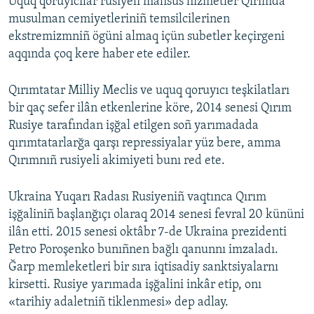
Uquq qoruyıcılar rusiyeli mahsus hızmetler Qırımda
musulman cemiyetleriniñ temsilcilerinen
ekstremizmniñ ögüni almaq içün subetler keçirgeni
aqqında çoq kere haber ete ediler.
Qırımtatar Milliy Meclis ve uquq qoruyıcı teşkilatları
bir qaç sefer ilân etkenlerine köre, 2014 senesi Qırım
Rusiye tarafından işğal etilgen soñ yarımadada
qırımtatarlarğa qarşı repressiyalar yüz bere, amma
Qırımnıñ rusiyeli akimiyeti bunı red ete.
Ukraina Yuqarı Radası Rusiyeniñ vaqtınca Qırım
işğaliniñ başlanğıçı olaraq 2014 senesi fevral 20 kününi
ilân etti. 2015 senesi oktâbr 7-de Ukraina prezidenti
Petro Poroşenko bunıñnen bağlı qanunnı imzaladı.
Ğarp memleketleri bir sıra iqtisadiy sanktsiyalarnı
kirsetti. Rusiye yarımada işğalini inkâr etip, onı
«tarihiy adaletniñ tiklenmesi» dep adlay.