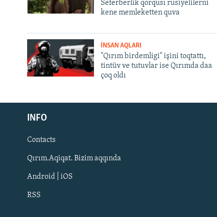
Seferberlik qorqusı rusiyelilerni
kene memleketten quva
İNSAN AQLARI
"Qırım birdemligi" işini toqtattı,
tintüv ve tutuvlar ise Qırımda daa
çoq oldı
Русский
INFO
Українською
Contacts
QOŞULIÑIZ!
Qırım.Aqiqat. Bizim aqqında
Android | iOS
RSS
RFE/RS bütün saytları