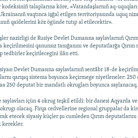
 kodeksiniñ talaplarına köre, «Vatandaşlarnıñ aq-uquqları 
Ukrainanıñ vaqtınca işğal etilgen territoriyasında uquq ni
nıñ qaidelerini köz ögünde tutıp al etilecektir».
işler nazirligi de Rusiye Devlet Dumasına saylavlarnıñ Qırı
da keçirilmesini qanunsız tanığanını ve deputatlarğa Qırım
 tedbirler keçirilecegini ilân etti.
siyası Devlet Dumasına saylavlarnıñ sentâbr 18-de keçirilm
 Olarnı qarışıq sistema boyunca keçirmege niyetleneler: 250 
daa 250 deputat bir mandatlı okrugları boyunca saylanacaq
saylavları içün 4 okrug teşkil etildi: bir danesi Aqyarda v
krugı olacaq. Firqa cedvellerine regional gruppalar da kir
tirak etecek siyasiy küçler şu cumleden Qırım deputatların
 kerekler.