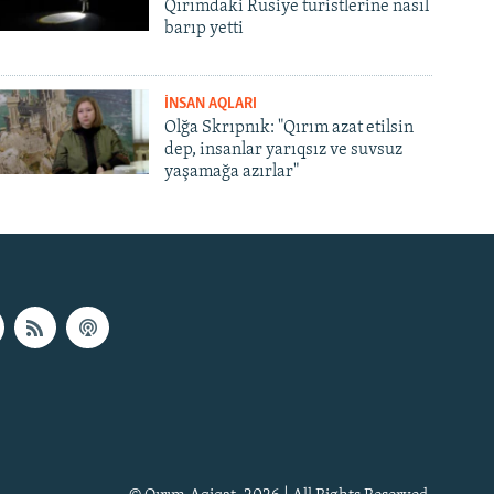
Qırımdaki Rusiye turistlerine nasıl
barıp yetti
İNSAN AQLARI
Olğa Skrıpnık: "Qırım azat etilsin
dep, insanlar yarıqsız ve suvsuz
yaşamağa azırlar"