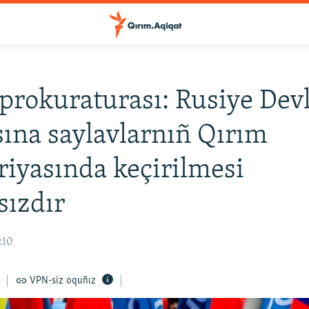
prokuraturası: Rusiye Dev
na saylavlarnıñ Qırım
oriyasında keçirilmesi
sızdır
:10
VPN-siz oquñız