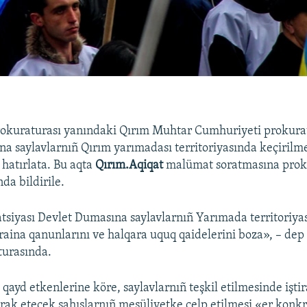
rokuraturası yanındaki Qırım Muhtar Cumhuriyeti prokurat
a saylavlarnıñ Qırım yarımadası territoriyasında keçirilm
 hatırlata. Bu aqta
Qırım.Aqiqat
malümat soratmasına prok
da bildirile.
tsiyası Devlet Dumasına saylavlarnıñ Yarımada territoriya
raina qanunlarını ve halqara uquq qaidelerini boza», – dep 
turasında.
qayd etkenlerine köre, saylavlarnıñ teşkil etilmesinde işti
tirak etecek şahıslarnıñ mesüliyetke celp etilmesi «er konkr