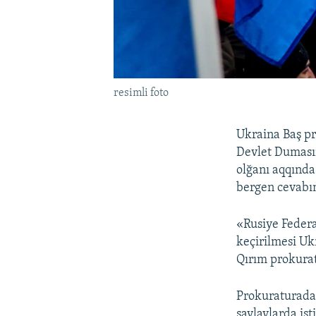
resimli foto
Ukraina Baş p
Devlet Dumasın
olğanı aqqında
bergen cevabın
«Rusiye Federa
keçirilmesi Uk
Qırım prokura
Prokuraturada 
saylavlarda iş