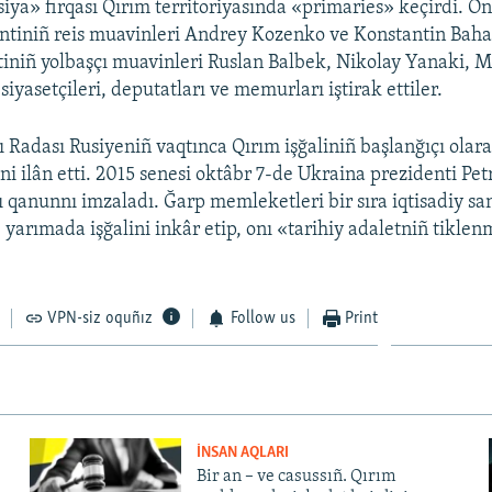
iya» firqası Qırım territoriyasında «primaries» keçirdi. On
tiniñ reis muavinleri Andrey Kozenko ve Konstantin Bahar
iniñ yolbaşçı muavinleri Ruslan Balbek, Nikolay Yanaki, 
siyasetçileri, deputatları ve memurları iştirak ettiler.
 Radası Rusiyeniñ vaqtınca Qırım işğaliniñ başlanğıçı olar
ni ilân etti. 2015 senesi oktâbr 7-de Ukraina prezidenti Pe
 qanunnı imzaladı. Ğarp memleketleri bir sıra iqtisadiy sa
e yarımada işğalini inkâr etip, onı «tarihiy adaletniñ tikle
VPN-siz oquñız
Follow us
Print
İNSAN AQLARI
Bir an – ve casussıñ. Qırım