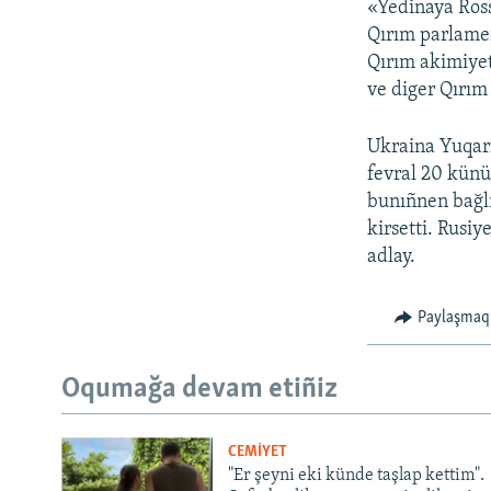
«Yedinaya Ross
Qırım parlamen
Qırım akimiyet
ve diger Qırım 
Ukraina Yuqarı
fevral 20 künü
bunıñnen bağlı
kirsetti. Rusiy
adlay.
Paylaşmaq
Oqumağa devam etiñiz
CEMİYET
"Er şeyni eki künde taşlap kettim".