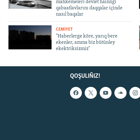
mahkemeleri devlet hainligi
qabaatlavlarını daqqalar içinde
nasıl baqalar
CEMİYET
"Haberlerge köre, yarıq bere
ekenler, amma biz bütünley
ekektriksizmiz"
QOŞULIÑIZ!