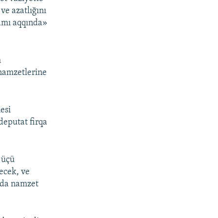
ve azatlığını
zamı aqqında»
m
 namzetlerine
esi
deputat firqa
.
e üçü
ecek, ve
ı da namzet