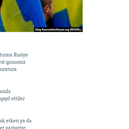
urası Rusiye
esi qanunsız
uratura
sında
qayd ettiler
rak etken ya da
et vaziyette