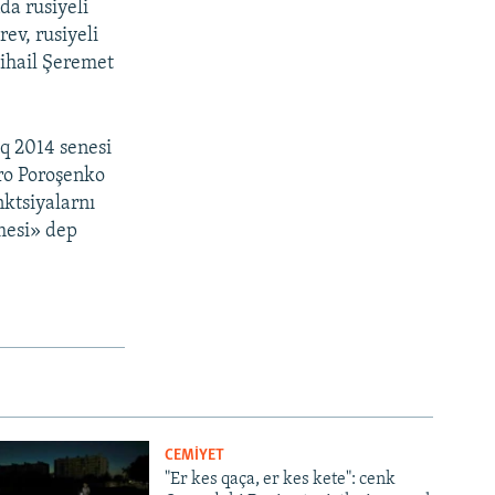
da rusiyeli
ev, rusiyeli
Mihail Şeremet
aq 2014 senesi
tro Poroşenko
nktsiyalarnı
nmesi» dep
CEMİYET
"Er kes qaça, er kes kete": cenk