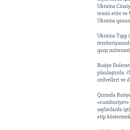
Ukraina Cinaiy
temin etüv ve 
Ukraina qanunı
Ukraina Tışqı 
territoriyasın
qarşı mütenasip
Rusiye Federat
planlaştırıla.
cedvelleri ve 
Qırımda Rusiye 
«cumhuriyet» o
saylavlarda iş
etip köstermek