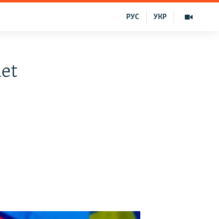
РУС
УКР
let