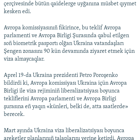
çerçivesinde bütün qaidelerge uyğanına müsbet qıymet
kesken edi.
Avropa komissiyasınıñ fikirince, bu teklif Avropa
parlamenti ve Avropa Birligi Şurasında qabul etilgen
soñ biometrik pasportı olğan Ukraina vatandaşları
Şengen zonasını 90 kün devamında ziyaret etmek içün
viza almaycaqlar.
Aprel 19-da Ukraina prezidenti Petro Poroşenko
bildirdi ki, Avropa komissiyası Ukraina içün Avropa
Birligi ile viza rejiminiñ liberalizatsiyası boyunca
tekliflerini Avropa parlamenti ve Avropa Birligi
şurasına eñ yaqın «künleri, belki de, atta saatlerde»
berecek.
Mart ayında Ukraina viza liberalizatsiyası boyunca
areketler planlarınıñ talaplarını yerine ketirdi. Avropa