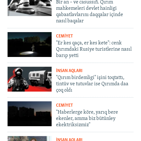
Bir an – ve casussıñ. Qırım
mahkemeleri devlet hainligi
qabaatlavlarını daqqalar içinde
nasıl baqalar
CEMİYET
"Er kes qaça, er kes kete": cenk
Qırımdaki Rusiye turistlerine nasıl
barıp yetti
İNSAN AQLARI
"Qırım birdemligi" işini toqtattı,
tintüv ve tutuvlar ise Qırımda daa
çoq oldı
CEMİYET
"Haberlerge köre, yarıq bere
ekenler, amma biz bütünley
ekektriksizmiz"
İNSAN AQLARI