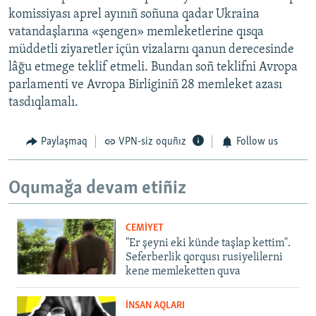
komissiyası aprel ayınıñ soñuna qadar Ukraina
vatandaşlarına «şengen» memleketlerine qısqa
müddetli ziyaretler içün vizalarnı qanun derecesinde
lâğu etmege teklif etmeli. Bundan soñ teklifni Avropa
parlamenti ve Avropa Birliginiñ 28 memleket azası
tasdıqlamalı.
Paylaşmaq
VPN-siz oquñız
Follow us
Oqumağa devam etiñiz
CEMİYET
"Er şeyni eki künde taşlap kettim".
Seferberlik qorqusı rusiyelilerni
kene memleketten quva
İNSAN AQLARI