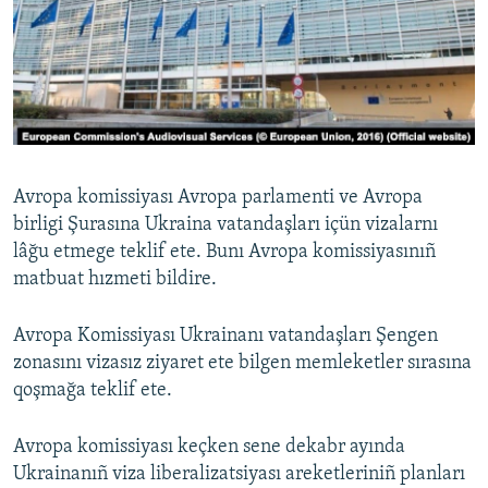
Русский
Українською
QOŞULIÑIZ!
Avropa komissiyası Avropa parlamenti ve Avropa
birligi Şurasına Ukraina vatandaşları içün vizalarnı
RFE/RS bütün saytları
lâğu etmege teklif ete. Bunı Avropa komissiyasınıñ
matbuat hızmeti bildire.
Avropa Komissiyası Ukrainanı vatandaşları Şengen
zonasını vizasız ziyaret ete bilgen memleketler sırasına
qoşmağa teklif ete.
Avropa komissiyası keçken sene dekabr ayında
Ukrainanıñ viza liberalizatsiyası areketleriniñ planları