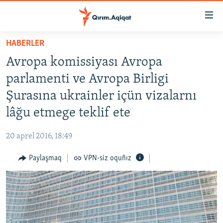
Link
açıqlığı
Esas
HABERLER
mündericege
HABERLER
Avropa komissiyası Avropa
qaytmaq
SİYASET
Baş
parlamenti ve Avropa Birligi
İQTİSADİYAT
navigatsiyağa
Şurasına ukrainler içün vizalarnı
qaytmaq
CEMİYET
lâğu etmege teklif ete
Qıdıruvğa
MEDENİYET
qaytmaq
20 aprel 2016, 18:49
İNSAN AQLARI
Paylaşmaq
VPN-siz oquñız
VİDEO
SÜRET
BLOGLAR
FİKİR