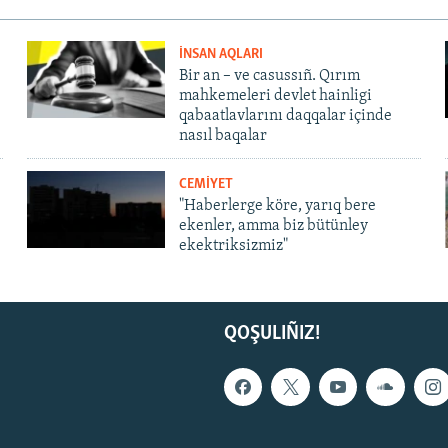
İNSAN AQLARI
Bir an – ve casussıñ. Qırım
mahkemeleri devlet hainligi
qabaatlavlarını daqqalar içinde
nasıl baqalar
CEMİYET
"Haberlerge köre, yarıq bere
ekenler, amma biz bütünley
ekektriksizmiz"
QOŞULIÑIZ!