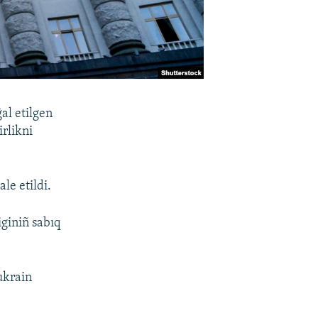
al etilgen
rlikni
le etildi.
iginiñ sabıq
ukrain