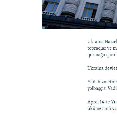
Ukraina Nazirl
topraqlar ve m
qurmağa qarar 
Ukraina devlet
Yañı hızmetniñ
yolbaşçısı Vadi
Aprel 14-te Yu
ükümetiniñ yañ