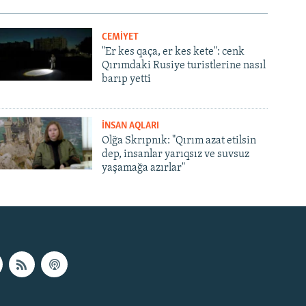
CEMİYET
"Er kes qaça, er kes kete": cenk
Qırımdaki Rusiye turistlerine nasıl
barıp yetti
İNSAN AQLARI
Olğa Skrıpnık: "Qırım azat etilsin
dep, insanlar yarıqsız ve suvsuz
yaşamağa azırlar"