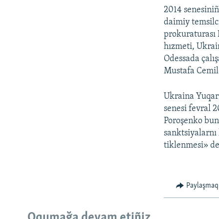
2014 senesiniñ
daimiy temsil
prokuraturası
hızmeti, Ukrai
Odessada çalışa
Mustafa Cemil
Ukraina Yuqarı
senesi fevral 2
Poroşenko bunı
sanktsiyalarnı 
tiklenmesi» de
Paylaşmaq
Oqumağa devam etiñiz