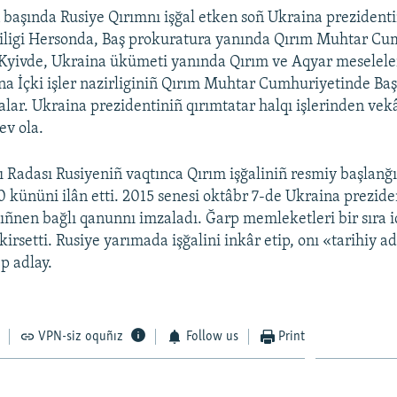
 başında Rusiye Qırımnı işğal etken soñ Ukraina prezident
ciligi Hersonda, Baş prokuratura yanında Qırım Muhtar Cu
 Kyivde, Ukraina ükümeti yanında Qırım ve Aqyar meselele
na İçki işler nazirliginiñ Qırım Muhtar Cumhuriyetinde Baş
lar. Ukraina prezidentiniñ qırımtatar halqı işlerinden vekâ
ev ola.
 Radası Rusiyeniñ vaqtınca Qırım işğaliniñ resmiy başlanğı
0 kününi ilân etti. 2015 senesi oktâbr 7-de Ukraina prezide
ñnen bağlı qanunnı imzaladı. Ğarp memleketleri bir sıra i
kirsetti. Rusiye yarımada işğalini inkâr etip, onı «tarihiy a
p adlay.
VPN-siz oquñız
Follow us
Print