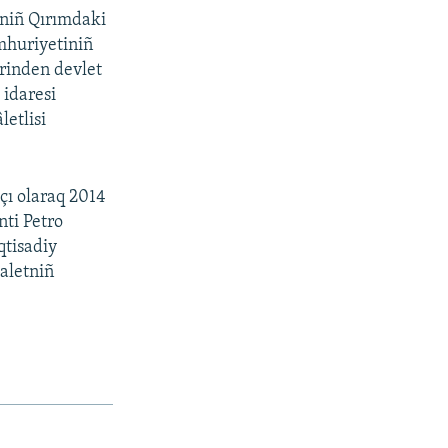
iniñ Qırımdaki
mhuriyetiniñ
rinden devlet
 idaresi
letlisi
çı olaraq 2014
nti Petro
qtisadiy
daletniñ