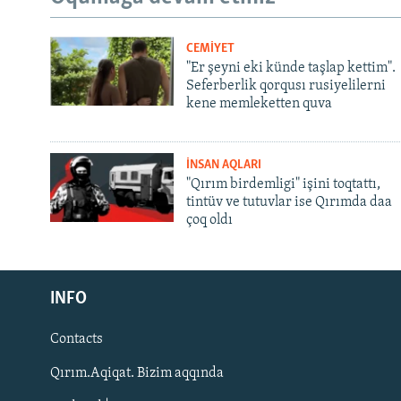
CEMİYET
"Er şeyni eki künde taşlap kettim".
Seferberlik qorqusı rusiyelilerni
kene memleketten quva
İNSAN AQLARI
"Qırım birdemligi" işini toqtattı,
tintüv ve tutuvlar ise Qırımda daa
çoq oldı
Русский
INFO
Українською
Contacts
QOŞULIÑIZ!
Qırım.Aqiqat. Bizim aqqında