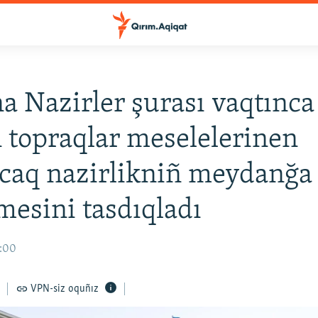
a Nazirler şurası vaqtınca 
n topraqlar meselelerinen
caq nazirlikniñ meydanğa
lmesini tasdıqladı
5:00
VPN-siz oquñız