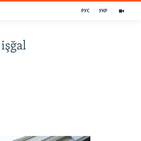
РУС
УКР
işğal