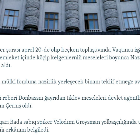
er şurası aprel 20-de olıp keçken toplaşuvında Vaqtınca işğ
emleket içinde köçip kelgenlerniñ meseleleri boyunca Nazi
aldı.
 mülki fonduna nazirlik yerleşecek binanı teklif etmege ava
 reberi Donbassnı ğayrıdan tiklev meseleleri devlet agentl
m Çernış oldı.
qarı Rada sabıq spiker Volodımı Groysman yolbaşçılığında 
ı erkânını belgiledi.