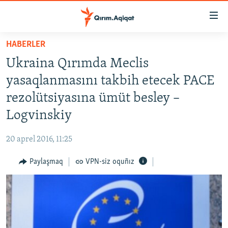
Link
açıqlığı
Esas
HABERLER
mündericege
HABERLER
Ukraina Qırımda Meclis
qaytmaq
SİYASET
Baş
yasaqlanmasını takbih etecek PACE
İQTİSADİYAT
navigatsiyağa
rezolütsiyasına ümüt besley –
qaytmaq
CEMİYET
Logvinskiy
Qıdıruvğa
MEDENİYET
qaytmaq
20 aprel 2016, 11:25
İNSAN AQLARI
Paylaşmaq
VPN-siz oquñız
VİDEO
SÜRET
BLOGLAR
FİKİR