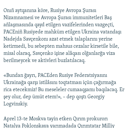
Onıñ aytqanına köre, Rusiye Avropa Şurası
Nizamnamesi ve Avropa Şurası immunitetleri Baş
añlaşmasında qayd etilgen vazifelerinden vazgeçti,
PACEniñ Rusiyede mahküm etilgen Ukraina vatandaşı
Nadejda Savçenkonı azat etmek talaplarını yerine
ketirmedi, bu sebepten mahsus cezalar kirsetile bile,
misal olaraq, Savçenko işine alâqası olğanlarğa viza
berilmeycek ve aktivleri buzlatılacaq.
«Bundan ğayrı, PACEden Rusiye Federatsiyasını
Ukrainağa qarşı istilâsını toqtatması içün çağırmağa
rica etecekmiz! Bu meseleler cumaaqşamı baqılacaq. Er
şey olur, dep ümüt etem!», – dep qoştı Georgiy
Logvinskiy.
Aprel 13-te Moskva tayin etken Qırım prokurorı
Natalya Poklonskaya yarımadada Qırımtatar Milliy