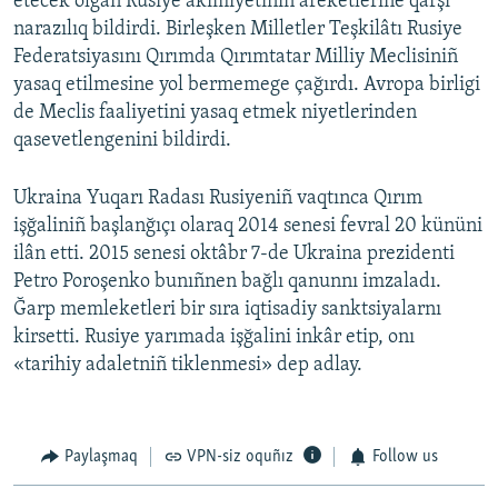
etecek olğan Rusiye akimiyetiniñ areketlerine qarşı
narazılıq bildirdi. Birleşken Milletler Teşkilâtı Rusiye
Federatsiyasını Qırımda Qırımtatar Milliy Meclisiniñ
yasaq etilmesine yol bermemege çağırdı. Avropa birligi
de Meclis faaliyetini yasaq etmek niyetlerinden
qasevetlengenini bildirdi.
Ukraina Yuqarı Radası Rusiyeniñ vaqtınca Qırım
işğaliniñ başlanğıçı olaraq 2014 senesi fevral 20 kününi
ilân etti. 2015 senesi oktâbr 7-de Ukraina prezidenti
Petro Poroşenko bunıñnen bağlı qanunnı imzaladı.
Ğarp memleketleri bir sıra iqtisadiy sanktsiyalarnı
kirsetti. Rusiye yarımada işğalini inkâr etip, onı
«tarihiy adaletniñ tiklenmesi» dep adlay.
Paylaşmaq
VPN-siz oquñız
Follow us