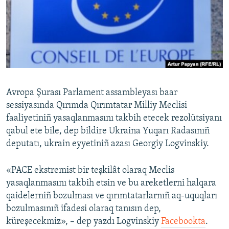
Русский
Українською
QOŞULIÑIZ!
Avropa Şurası Parlament assambleyası baar
sessiyasında Qırımda Qırımtatar Milliy Meclisi
RFE/RS bütün saytları
faaliyetiniñ yasaqlanmasını takbih etecek rezolütsiyanı
qabul ete bile, dep bildire Ukraina Yuqarı Radasınıñ
deputatı, ukrain eyyetiniñ azası Georgiy Logvinskiy.
«PACE ekstremist bir teşkilât olaraq Meclis
yasaqlanmasını takbih etsin ve bu areketlerni halqara
qaidelerniñ bozulması ve qırımtatarlarnıñ aq-uquqları
bozulmasınıñ ifadesi olaraq tanısın dep,
küreşecekmiz», – dep yazdı Logvinskiy
Facebookta
.