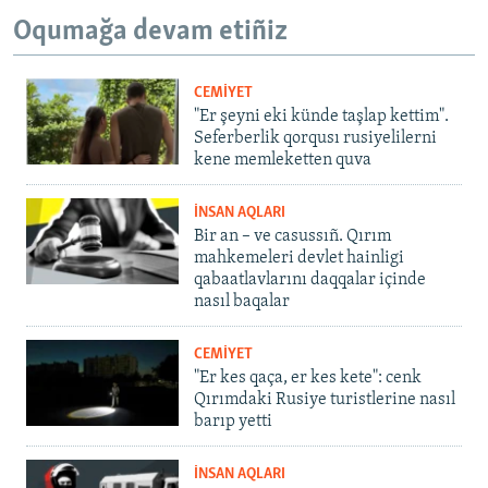
Oqumağa devam etiñiz
CEMİYET
"Er şeyni eki künde taşlap kettim".
Seferberlik qorqusı rusiyelilerni
kene memleketten quva
İNSAN AQLARI
Bir an – ve casussıñ. Qırım
mahkemeleri devlet hainligi
qabaatlavlarını daqqalar içinde
nasıl baqalar
CEMİYET
"Er kes qaça, er kes kete": cenk
Qırımdaki Rusiye turistlerine nasıl
barıp yetti
İNSAN AQLARI