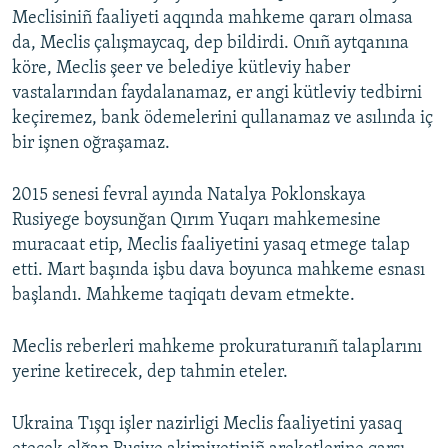
Meclisiniñ faaliyeti aqqında mahkeme qararı olmasa
da, Meclis çalışmaycaq, dep bildirdi. Onıñ aytqanına
köre, Meclis şeer ve belediye kütleviy haber
vastalarından faydalanamaz, er angi kütleviy tedbirni
keçiremez, bank ödemelerini qullanamaz ve asılında iç
bir işnen oğraşamaz.
2015 senesi fevral ayında Natalya Poklonskaya
Rusiyege boysunğan Qırım Yuqarı mahkemesine
muracaat etip, Meclis faaliyetini yasaq etmege talap
etti. Mart başında işbu dava boyunca mahkeme esnası
başlandı. Mahkeme taqiqatı devam etmekte.
Meclis reberleri mahkeme prokuraturanıñ talaplarını
yerine ketirecek, dep tahmin eteler.
Ukraina Tışqı işler nazirligi Meclis faaliyetini yasaq