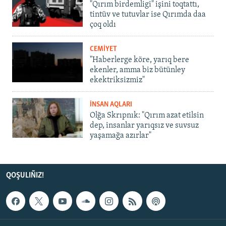
"Qırım birdemligi" işini toqtattı,
tintüv ve tutuvlar ise Qırımda daa
çoq oldı
CEMİYET
"Haberlerge köre, yarıq bere
ekenler, amma biz bütünley
ekektriksizmiz"
İNSAN AQLARI
Olğa Skrıpnık: "Qırım azat etilsin
dep, insanlar yarıqsız ve suvsuz
yaşamağa azırlar"
QOŞULIÑIZ!