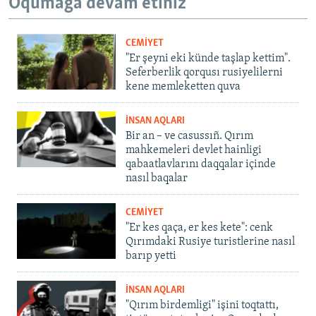
Oqumağa devam etiñiz
CEMİYET
"Er şeyni eki künde taşlap kettim".
Seferberlik qorqusı rusiyelilerni
kene memleketten quva
İNSAN AQLARI
Bir an – ve casussıñ. Qırım
mahkemeleri devlet hainligi
qabaatlavlarını daqqalar içinde
nasıl baqalar
CEMİYET
"Er kes qaça, er kes kete": cenk
Qırımdaki Rusiye turistlerine nasıl
barıp yetti
İNSAN AQLARI
"Qırım birdemligi" işini toqtattı,