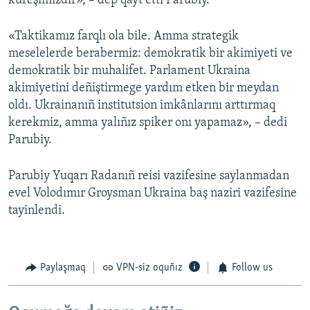
küreşimizdir», – dep qayt etti Parubiy.
«Taktikamız farqlı ola bile. Amma strategik
meselelerde berabermiz: demokratik bir akimiyeti ve
demokratik bir muhalifet. Parlament Ukraina
akimiyetini deñiştirmege yardım etken bir meydan
oldı. Ukrainanıñ institutsion imkânlarını arttırmaq
kerekmiz, amma yalıñız spiker onı yapamaz», – dedi
Parubiy.
Parubiy Yuqarı Radanıñ reisi vazifesine saylanmadan
evel Volodımır Groysman Ukraina baş naziri vazifesine
tayinlendi.
Paylaşmaq
VPN-siz oquñız
Follow us