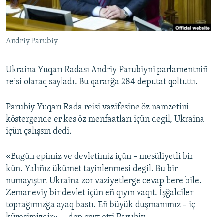
Русский
Українською
Andriy Parubiy
QOŞULIÑIZ!
Ukraina Yuqarı Radası Andriy Parubiyni parlamentniñ
reisi olaraq sayladı. Bu qararğa 284 deputat qoltuttı.
RFE/RS bütün saytları
Parubiy Yuqarı Rada reisi vazifesine öz namzetini
köstergende er kes öz menfaatları içün degil, Ukraina
içün çalışsın dedi.
«Bugün epimiz ve devletimiz içün – mesüliyetli bir
kün. Yalıñız ükümet tayinlenmesi degil. Bu bir
numayıştır. Ukraina zor vaziyetlerge cevap bere bile.
Zemaneviy bir devlet içün eñ qıyın vaqıt. İşğalciler
toprağımızğa ayaq bastı. Eñ büyük duşmanımız – iç