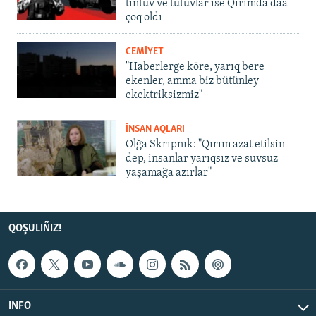
tintüv ve tutuvlar ise Qırımda daa
çoq oldı
CEMİYET
"Haberlerge köre, yarıq bere
ekenler, amma biz bütünley
ekektriksizmiz"
İNSAN AQLARI
Olğa Skrıpnık: "Qırım azat etilsin
dep, insanlar yarıqsız ve suvsuz
yaşamağa azırlar"
QOŞULIÑIZ!
INFO