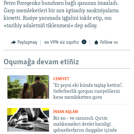
Petro Poroşenko bunıñnen bağlı qanunnı imzaladı.
Ğarp memleketleri bir sıra iqtisadiy sanktsiyalarnı
kirsetti. Rusiye yarımada işğalini inkâr etip, onı
«tarihiy adaletniñ tiklenmesi» dep adlay.
Paylaşmaq
VPN-siz oquñız
Follow us
Oqumağa devam etiñiz
CEMİYET
"Er şeyni eki künde taşlap kettim".
Seferberlik qorqusı rusiyelilerni
kene memleketten quva
İNSAN AQLARI
Bir an – ve casussıñ. Qırım
mahkemeleri devlet hainligi
qabaatlavlarını daqqalar içinde