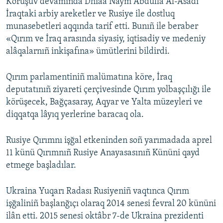
Körüşüv devamında Dhiaa Naym Abdulla Al-Asadi
İraqtaki arbiy areketler ve Rusiye ile dostluq
munasebetleri aqqında tarif etti. Bunıñ ile beraber
«Qırım ve İraq arasında siyasiy, iqtisadiy ve medeniy
alâqalarnıñ inkişafına» ümütlerini bildirdi.
Qırım parlamentiniñ malümatına köre, İraq
deputatınıñ ziyareti çerçivesinde Qırım yolbaşçılığı ile
körüşecek, Bağçasaray, Aqyar ve Yalta müzeyleri ve
diqqatqa lâyıq yerlerine baracaq ola.
Rusiye Qırımnı işğal etkeninden soñ yarımadada aprel
11 künü Qırımnıñ Rusiye Anayasasınıñ Kününi qayd
etmege başladılar.
Ukraina Yuqarı Radası Rusiyeniñ vaqtınca Qırım
işğaliniñ başlanğıçı olaraq 2014 senesi fevral 20 kününi
ilân etti. 2015 senesi oktâbr 7-de Ukraina prezidenti