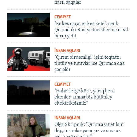
nasıl baqalar
CEMİYET
"Er kes qaça, er kes kete": cenk
Qırımdaki Rusiye turistlerine nasıl
barıp yetti
İNSAN AQLARI
"Qırım birdemligi" işini toqtattı,
tintüv ve tutuvlar ise Qırımda daa
çoq oldı
CEMİYET
"Haberlerge köre, yarıq bere
ekenler, amma biz bütünley
ekektriksizmiz"
İNSAN AQLARI
Olğa Skrıpnık: "Qırım azat etilsin
dep, insanlar yarıqsız ve suvsuz