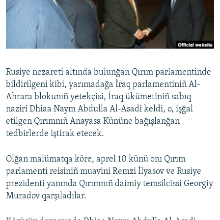
Русский
Українською
QOŞULIÑIZ!
Rusiye nezareti altında bulunğan Qırım parlamentinde
bildirilgeni kibi, yarımadağa İraq parlamentiniñ Al-
Ahrara blokunıñ yetekçisi, İraq ükümetiniñ sabıq
RFE/RS bütün saytları
naziri Dhiaa Naym Abdulla Al-Asadi keldi, o, işğal
etilgen Qırımnıñ Anayasa Kününe bağışlanğan
tedbirlerde iştirak etecek.
Olğan malümatqa köre, aprel 10 künü onı Qırım
parlamenti reisiniñ muavini Remzi İlyasov ve Rusiye
prezidenti yanında Qırımnıñ daimiy temsilcissi Georgiy
Muradov qarşıladılar.