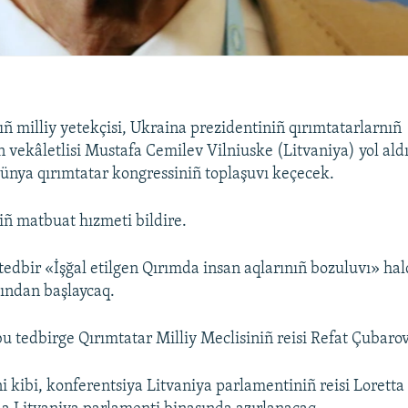
ıñ milliy yetekçisi, Ukraina prezidentiniñ qırımtatarlarnıñ
 vekâletlisi Mustafa Cemilev Vilniuske (Litvaniya) yol ald
Dünya qırımtatar kongressiniñ toplaşuvı keçecek.
ñ matbuat hızmeti bildire.
tedbir «İşğal etilgen Qırımda insan aqlarınıñ bozuluvı» ha
ından başlaycaq.
u tedbirge Qırımtatar Milliy Meclisiniñ reisi Refat Çubarov
ni kibi, konferentsiya Litvaniya parlamentiniñ reisi Lorett