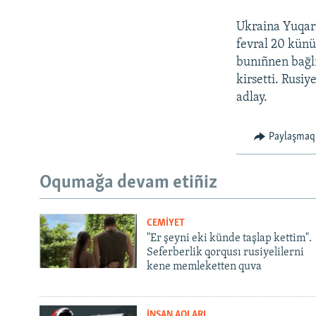
Ukraina Yuqarı
fevral 20 künü
bunıñnen bağlı
kirsetti. Rusiy
adlay.
Paylaşmaq
Oqumağa devam etiñiz
CEMİYET
"Er şeyni eki künde taşlap kettim".
Seferberlik qorqusı rusiyelilerni
kene memleketten quva
İNSAN AQLARI