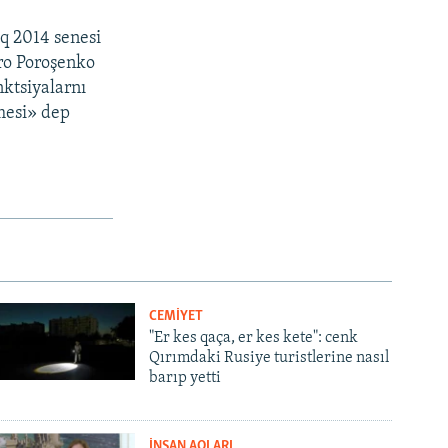
aq 2014 senesi
tro Poroşenko
nktsiyalarnı
nmesi» dep
CEMİYET
"Er kes qaça, er kes kete": cenk
Qırımdaki Rusiye turistlerine nasıl
barıp yetti
İNSAN AQLARI