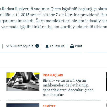
 Radası Rusiyeniñ vaqtınca Qırım işğaliniñ başlanğıçı olar
ni ilân etti. 2015 senesi oktâbr 7-de Ukraina prezidenti Pe
 qanunnı imzaladı. Ğarp memleketleri bir sıra iqtisadiy sa
e yarımada işğalini inkâr etip, onı «tarihiy adaletniñ tikle
VPN-siz oquñız
Follow us
Print
İNSAN AQLARI
Bir an – ve casussıñ. Qırım
mahkemeleri devlet hainligi
qabaatlavlarını daqqalar içinde
nasıl baqalar
CEMİYET