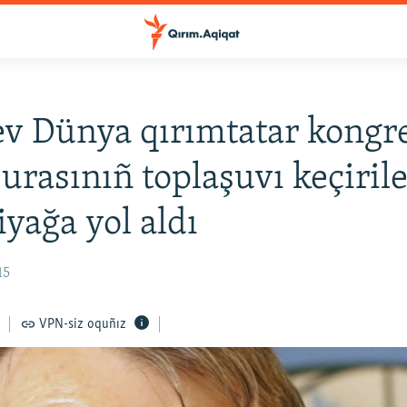
v Dünya qırımtatar kongr
şurasınıñ toplaşuvı keçiril
iyağa yol aldı
15
VPN-siz oquñız