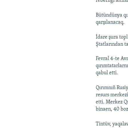
reberligi altı
Bütündünya qır
qarşılanacaq.
İdare şura to
Ştatlarından ta
Fevral 4-te Av
qırımtatarlarn
qabul etti.
Qırımnıñ Rusiy
resurs merkezi
etti. Merkez Q
binaen, 40 boz
Tintüv, yaqalav