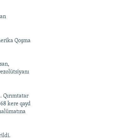
dan
Amerika Qoşma
san,
rezolütsiyanı
. Qırımtatar
 68 kere qayd
 malümatına
ildi.