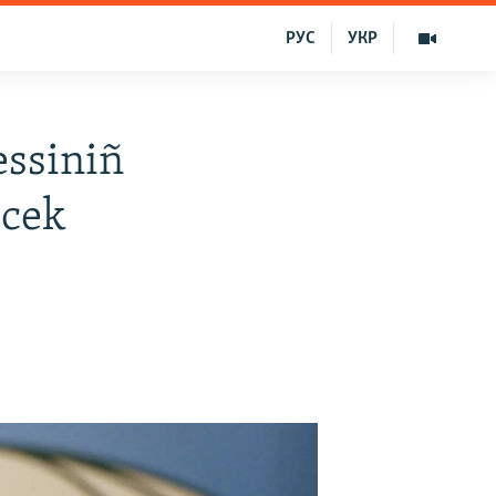
РУС
УКР
essiniñ
ecek