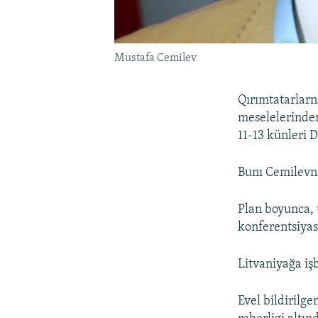
Mustafa Cemilev
Qırımtatarlarn
meselelerinden
11-13 künleri 
Bunı Cemilevni
Plan boyunca, 
konferentsiyas
Litvaniyağa işb
Evel bildirilge