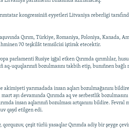
nda Litvaniya parlamenti binasında azırlanacaq.
ımtatar kongressiniñ eyyetleri Litvaniya reberligi tarafın
plaşuvında Qırım, Türkiye, Romaniya, Poloniya, Kanada, 
hminen 70 teşkilât temsilcisi iştirak etecektir.
ropa parlamenti Rusiye işğal etken Qırımda qırımlılar, husu
ıñ aq-uquqlarınıñ bozulmasını takbih etip, bunıñnen bağlı 
e akimiyeti yarımadada insan aqları bozulmağanını bildire
 mart ayı devamında Qırımda aq ve serbestlik bozulmasını
ırımda insan aqlarınıñ bozulması artqanını bildire. Fevral
uv qayd etilgen edi.
, qorquzuv, çeşit türlü yasaqlar Qırımda adiy bir şeyge çevir