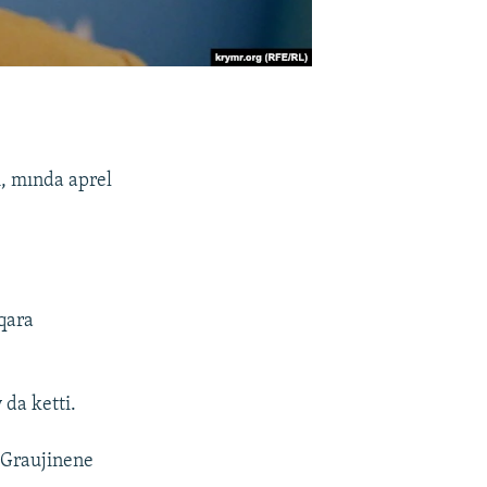
ı, mında aprel
lqara
 da ketti.
a Graujinene