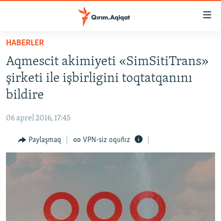
Link
açıqlığı
Esas
HABERLER
mündericege
HABERLER
Aqmescit akimiyeti «SimSitiTrans»
qaytmaq
SİYASET
Baş
şirketi ile işbirligini toqtatqanını
İQTİSADİYAT
navigatsiyağa
bildire
qaytmaq
CEMİYET
Qıdıruvğa
06 aprel 2016, 17:45
MEDENİYET
qaytmaq
Paylaşmaq
VPN-siz oquñız
İNSAN AQLARI
VİDEO
SÜRET
BLOGLAR
FİKİR