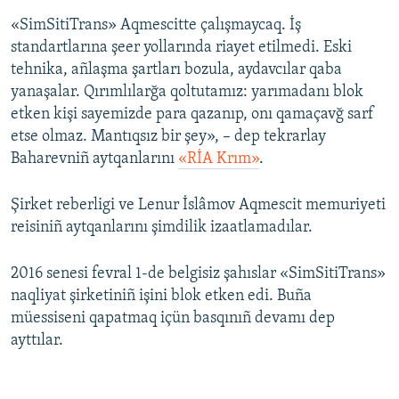
«SimSitiTrans» Aqmescitte çalışmaycaq. İş
standartlarına şeer yollarında riayet etilmedi. Eski
tehnika, añlaşma şartları bozula, aydavcılar qaba
yanaşalar. Qırımlılarğa qoltutamız: yarımadanı blok
etken kişi sayemizde para qazanıp, onı qamaçavğ sarf
etse olmaz. Mantıqsız bir şey», – dep tekrarlay
Baharevniñ aytqanlarını
«RİA Krım»
.
Şirket reberligi ve Lenur İslâmov Aqmescit memuriyeti
reisiniñ aytqanlarını şimdilik izaatlamadılar.
2016 senesi fevral 1-de belgisiz şahıslar «SimSitiTrans»
naqliyat şirketiniñ işini blok etken edi. Buña
müessiseni qapatmaq içün basqınıñ devamı dep
ayttılar.