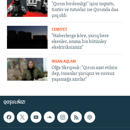
"Qırım birdemligi" işini toqtattı,
tintüv ve tutuvlar ise Qırımda daa
çoq oldı
CEMİYET
"Haberlerge köre, yarıq bere
ekenler, amma biz bütünley
ekektriksizmiz"
İNSAN AQLARI
Olğa Skrıpnık: "Qırım azat etilsin
dep, insanlar yarıqsız ve suvsuz
yaşamağa azırlar"
QOŞULIÑIZ!