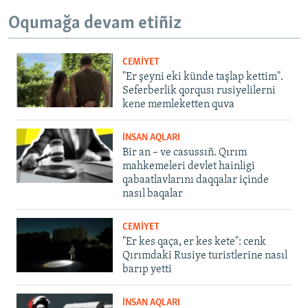
Oqumağa devam etiñiz
CEMİYET
"Er şeyni eki künde taşlap kettim".
Seferberlik qorqusı rusiyelilerni
kene memleketten quva
İNSAN AQLARI
Bir an – ve casussıñ. Qırım
mahkemeleri devlet hainligi
qabaatlavlarını daqqalar içinde
nasıl baqalar
CEMİYET
"Er kes qaça, er kes kete": cenk
Qırımdaki Rusiye turistlerine nasıl
barıp yetti
İNSAN AQLARI