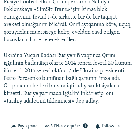
Rusiye kontrol etken Qırım prokurorı Natalya
Poklonskaya «SimSitiTrans» işini kimse blok
etmegenini, fevral 1-de şirkette bir de bir taqiqat
areketi olmağanını bildirdi. Onıñ aytqanına köre, uquq
qoruyıcılar müessisege kelip, evelden qayd etilgen
bozuvlarnı haber etecek ediler.
Ukraina Yuqarı Radası Rusiyeniñ vaqtınca Qırım
işğaliniñ başlanğıçı olaraq 2014 senesi fevral 20 kününi
ilân etti. 2015 senesi oktâbr 7-de Ukraina prezidenti
Petro Poroşenko bunıñnen bağlı qanunnı imzaladı.
Ğarp memleketleri bir sıra iqtisadiy sanktsiyalarnı
kirsetti. Rusiye yarımada işğalini inkâr etip, onı
«tarihiy adaletniñ tiklenmesi» dep adlay.
Paylaşmaq
VPN-siz oquñız
Follow us