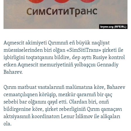
Русский
Українською
QOŞULIÑIZ!
Aqmescit akimiyeti Qırımnıñ eñ büyük naqliyat
müessiselerinden biri olğan «SimSitiTrans» şirketi ile
işbirligini toqtatqanını bildire, dep ayttı Rusiye kontrol
RFE/RS bütün saytları
etken Aqmescit memuriyetiniñ yolbaşçısı Gennadiy
Baharev.
Qırım matbuat vastalarınıñ malümatına köre, Baharev
cemaatçılıqnen körüşip, mezkür qararnıñ bir qaç
sebebi bar olğanını qayd etti. Olardan biri, onıñ
bildirgenine köre, şirket reberliginiñ Qırım qamaçavı
aktsiyasınıñ koordinatorı Lenur İslâmov ile alâqaları
ola.