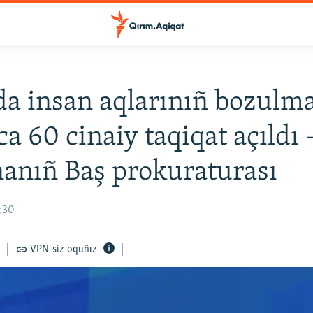
a insan aqlarınıñ bozulma
a 60 cinaiy taqiqat açıldı 
anıñ Baş prokuraturası
3:30
VPN-siz oquñız