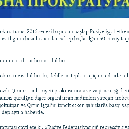
okuraturası 2016 senesi başından başlap Rusiye işğal etke
e azatlığınıñ bozulmasından sebep başlatılğan 60 cinaiy taq
ranıñ matbuat hızmeti bildire.
kuraturası bildire ki, delillerni toplamaq içün tedbirler al
sözde Qırım Cumhuriyeti prokuraturası ve vaqtınca işğal et
unsız qurulğan diger organlarnıñ hadimleri yapqan areket
oltutqan ve Qırım işğalini tenqit etken şahıslarğa basqı yap
– dep aytıla haberde.
aturası qayd ete ki, «Rusiye Federatsiyasınıñ repressiv siya