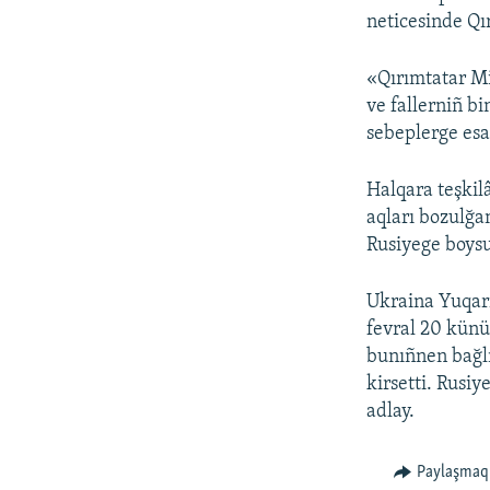
neticesinde Qı
«Qırımtatar Mil
ve fallerniñ bi
sebeplerge esa
Halqara teşkil
aqları bozulğa
Rusiyege boysu
Ukraina Yuqarı
fevral 20 künü
bunıñnen bağlı
kirsetti. Rusiy
adlay.
Paylaşmaq