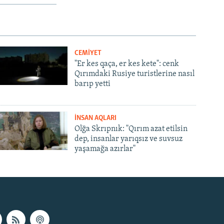
CEMİYET
"Er kes qaça, er kes kete": cenk
Qırımdaki Rusiye turistlerine nasıl
barıp yetti
İNSAN AQLARI
Olğa Skrıpnık: "Qırım azat etilsin
dep, insanlar yarıqsız ve suvsuz
yaşamağa azırlar"