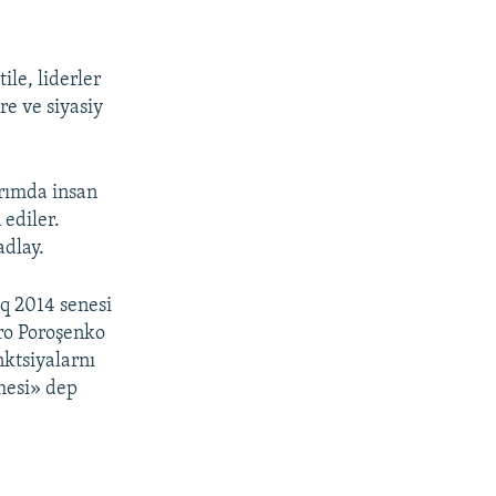
ile, liderler
re ve siyasiy
ırımda insan
 ediler.
adlay.
aq 2014 senesi
tro Poroşenko
nktsiyalarnı
nmesi» dep