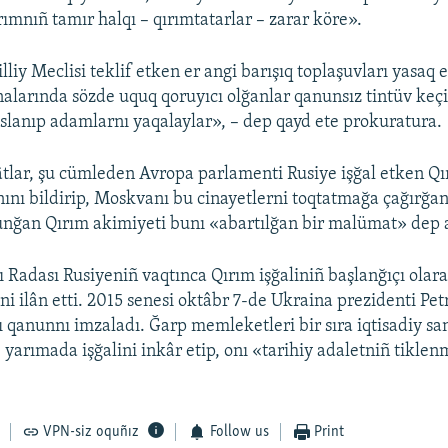
rımnıñ tamır halqı – qırımtatarlar – zarar köre».
liy Meclisi teklif etken er angi barışıq toplaşuvları yasaq et
nalarında sözde uquq qoruyıcı olğanlar qanunsız tintüv keçi
slanıp adamlarnı yaqalaylar», – dep qayd ete prokuratura.
âtlar, şu cümleden Avropa parlamenti Rusiye işğal etken Q
nını bildirip, Moskvanı bu cinayetlerni toqtatmağa çağırğan
nğan Qırım akimiyeti bunı «abartılğan bir malümat» dep 
 Radası Rusiyeniñ vaqtınca Qırım işğaliniñ başlanğıçı olar
ni ilân etti. 2015 senesi oktâbr 7-de Ukraina prezidenti Pe
 qanunnı imzaladı. Ğarp memleketleri bir sıra iqtisadiy sa
e yarımada işğalini inkâr etip, onı «tarihiy adaletniñ tikle
VPN-siz oquñız
Follow us
Print