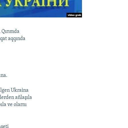
n Qırımda
iqat aqqında
ına.
ilgen Ukraina
lerden añlaşıla
ıla ve olarnı
seti