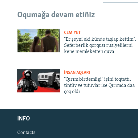
Oqumağa devam etiñiz
CEMİYET
"Er şeyni eki künde taşlap kettim".
Seferberlik qorqusı rusiyelilerni
kene memleketten quva
İNSAN AQLARI
"Qırım birdemligi" işini toqtattı,
tintüv ve tutuvlar ise Qırımda daa
çoq oldı
Русский
INFO
Українською
Contacts
QOŞULIÑIZ!