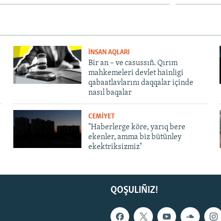
İNSAN AQLARI
Bir an – ve casussıñ. Qırım
mahkemeleri devlet hainligi
qabaatlavlarını daqqalar içinde
nasıl baqalar
CEMİYET
"Haberlerge köre, yarıq bere
ekenler, amma biz bütünley
ekektriksizmiz"
QOŞULIÑIZ!