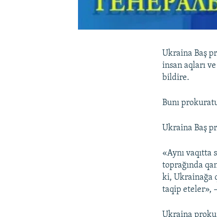
Ukraina Baş pr
insan aqları v
bildire.
Bunı prokuratu
Ukraina Baş pro
«Aynı vaqıtta 
toprağında qan
ki, Ukrainağa q
taqip eteler», 
Ukraina prokur