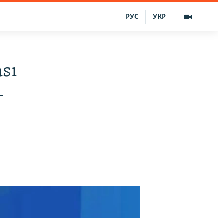
РУС
УКР
sı
–