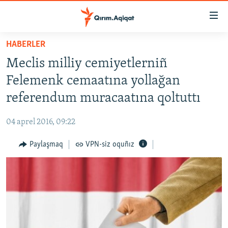
Link
açıqlığı
Esas
HABERLER
mündericege
HABERLER
Meclis milliy cemiyetlerniñ
qaytmaq
SİYASET
Baş
Felemenk cemaatına yollağan
İQTİSADİYAT
navigatsiyağa
referendum muracaatına qoltuttı
qaytmaq
CEMİYET
Qıdıruvğa
04 aprel 2016, 09:22
MEDENİYET
qaytmaq
Paylaşmaq
VPN-siz oquñız
İNSAN AQLARI
VİDEO
SÜRET
BLOGLAR
FİKİR