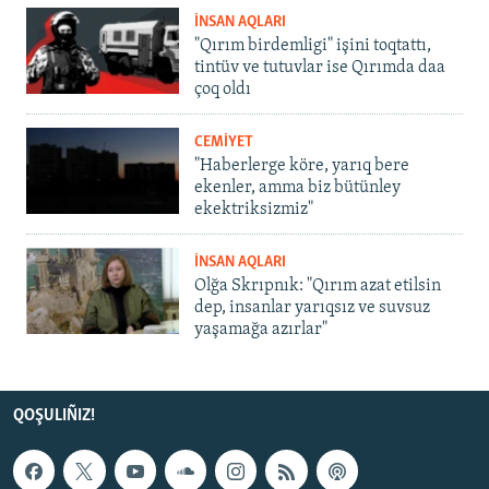
İNSAN AQLARI
"Qırım birdemligi" işini toqtattı,
tintüv ve tutuvlar ise Qırımda daa
çoq oldı
CEMİYET
"Haberlerge köre, yarıq bere
ekenler, amma biz bütünley
ekektriksizmiz"
İNSAN AQLARI
Olğa Skrıpnık: "Qırım azat etilsin
dep, insanlar yarıqsız ve suvsuz
yaşamağa azırlar"
QOŞULIÑIZ!