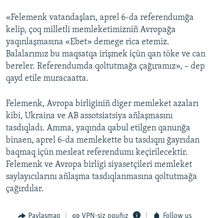
«Felemenk vatandaşları, aprel 6-da referendumğa
kelip, çoq milletli memleketimizniñ Avropağa
yaqınlaşmasına «Ebet» demege rica etemiz.
Balalarımız bu maqsatqa irişmek içün qan töke ve can
bereler. Referendumda qoltutmağa çağıramız», – dep
qayd etile muracaatta.
Felemenk, Avropa birliginiñ diger memleket azaları
kibi, Ukraina ve AB assotsiatsiya añlaşmasını
tasdıqladı. Amma, yaqında qabul etilgen qanunğa
binaen, aprel 6-da memlekette bu tasdıqnı ğayrıdan
baqmaq içün mesleat referendumı keçirilecektir.
Felemenk ve Avropa birligi siyasetçileri memleket
saylayıcılarını añlaşma tasdıqlanmasına qoltutmağa
çağırdılar.
Paylaşmaq
VPN-siz oquñız
Follow us