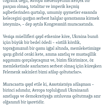
coğrafik degil, Avropa medeniyetiniñ kerçek bir
parçası olmaq, totalitar ve imperik keçmiş
aqibetlerinden qurtalıp, umumiy qıymetler esasında
kelecegini qurğan serbest halqlar qorantasına kirmek
isteymiz», – dep aytıla Kongressniñ muracaatında.
Vesiqa müellifleri qayd etkenine köre, Ukraina bunıñ
içün büyük bir bedel ödedi – «istilâ kördik,
toprağımıznıñ bir qısmı işğal altında, memleketimizge
qarşı gibrid cenki kete, amma azatlıq ve mustaqillik
aqqımıznı qorçalaycaqmız ve, bizim fikirimizce, öz
memleketinde asırlarnen serbest olmaq içün küreşken
Felemenk sakinleri bizni añlap qoltutarlar».
Muracaatta qayd etile ki, Assotsiatsiya añlaşması –
birinci adımdır, Avropa toplulığınıñ Ukrainanıñ
azatlıqqa ve demokratiyağa ıntıluvına qoltutmağa azır
olğanınıñ bir işaretidir.