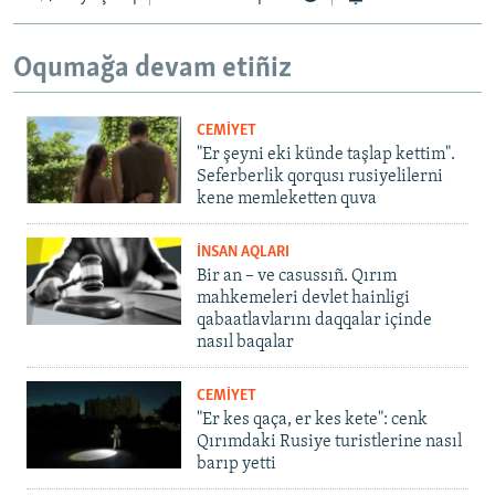
Oqumağa devam etiñiz
CEMİYET
"Er şeyni eki künde taşlap kettim".
Seferberlik qorqusı rusiyelilerni
kene memleketten quva
İNSAN AQLARI
Bir an – ve casussıñ. Qırım
mahkemeleri devlet hainligi
qabaatlavlarını daqqalar içinde
nasıl baqalar
CEMİYET
"Er kes qaça, er kes kete": cenk
Qırımdaki Rusiye turistlerine nasıl
barıp yetti