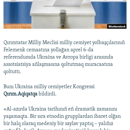
Русский
Українською
QOŞULIÑIZ!
Qırımtatar Milliy Meclisi milliy cemiyet yolbaşçılarınıñ
Felemenk cemaatına yollağan aprel 6-da
referendumda Ukraina ve Avropa birligi arasında
RFE/RS bütün saytları
assotsiatsiya añlaşmasına qoltutmaq muracaatına
qoltuttı.
Bunı Ukraina milliy cemiyetler Kongressi
Qırım.Aqiqatqa
bildirdi.
«Al-azırda Ukraina tarihınıñ eñ dramatik zamanını
yaşamaqta. Bir sıra etnodin grupplardan ibaret olğan
bir halq olaraq medeniy bir saylav yaptıq – yalıñız