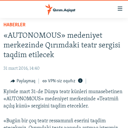
Link
açıqlığı
Esas
HABERLER
mündericege
HABERLER
«AUTONOMOUS» medeniyet
qaytmaq
SİYASET
Baş
merkezinde Qırımdaki teatr sergisi
İQTİSADİYAT
navigatsiyağa
taqdim etilecek
qaytmaq
CEMİYET
Qıdıruvğa
31 mart 2016, 14:40
MEDENİYET
qaytmaq
Paylaşmaq
VPN-siz oquñız
İNSAN AQLARI
Kyivde mart 31-de Dünya teatr künleri munasebetinen
VİDEO
«AUTONOMOUS» medeniyet merkezinde «Teatrniñ
SÜRET
açılış künü» sergisini taqdim etecekler.
BLOGLAR
«Bugün bir çoq teatr ressamınıñ eserini taqdim
FİKİR