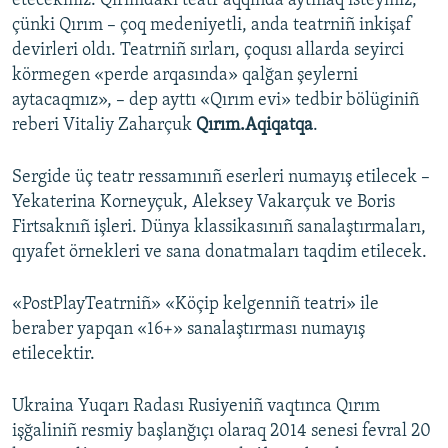
etecekmiz. Qırımdaki teatr aqqında aytmaq isteymiz,
çünki Qırım – çoq medeniyetli, anda teatrniñ inkişaf
Русский
devirleri oldı. Teatrniñ sırları, çoqusı allarda seyirci
Українською
körmegen «perde arqasında» qalğan şeylerni
aytacaqmız», – dep ayttı «Qırım evi» tedbir bölüginiñ
reberi Vitaliy Zaharçuk
Qırım.Aqiqatqa
.
QOŞULIÑIZ!
Sergide üç teatr ressamınıñ eserleri numayış etilecek –
Yekaterina Korneyçuk, Aleksey Vakarçuk ve Boris
RFE/RS bütün saytları
Firtsaknıñ işleri. Dünya klassikasınıñ sanalaştırmaları,
qıyafet örnekleri ve sana donatmaları taqdim etilecek.
«PostPlayTeatrniñ» «Köçip kelgenniñ teatri» ile
beraber yapqan «16+» sanalaştırması numayış
etilecektir.
Ukraina Yuqarı Radası Rusiyeniñ vaqtınca Qırım
işğaliniñ resmiy başlanğıçı olaraq 2014 senesi fevral 20