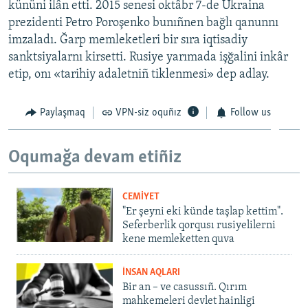
kününi ilân etti. 2015 senesi oktâbr 7-de Ukraina
prezidenti Petro Poroşenko bunıñnen bağlı qanunnı
imzaladı. Ğarp memleketleri bir sıra iqtisadiy
sanktsiyalarnı kirsetti. Rusiye yarımada işğalini inkâr
etip, onı «tarihiy adaletniñ tiklenmesi» dep adlay.
Paylaşmaq
VPN-siz oquñız
Follow us
Oqumağa devam etiñiz
CEMİYET
"Er şeyni eki künde taşlap kettim".
Seferberlik qorqusı rusiyelilerni
kene memleketten quva
İNSAN AQLARI
Bir an – ve casussıñ. Qırım
mahkemeleri devlet hainligi