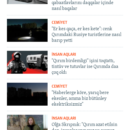
qabaatlavlarını daqqalar içinde
nasıl baqalar
CEMİYET
"Er kes qaça, er kes kete": cenk
Qırımdaki Rusiye turistlerine nasıl
barıp yetti
İNSAN AQLARI
"Qırım birdemligi" işini toqtattı,
tintüv ve tutuvlar ise Qırımda daa
çoq oldı
CEMİYET
"Haberlerge köre, yarıq bere
ekenler, amma biz bütünley
ekektriksizmiz"
İNSAN AQLARI
Olğa Skrıpnık: "Qırım azat etilsin