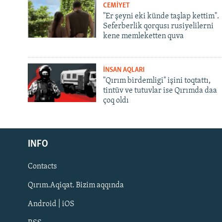
CEMİYET
"Er şeyni eki künde taşlap kettim".
Seferberlik qorqusı rusiyelilerni
kene memleketten quva
İNSAN AQLARI
"Qırım birdemligi" işini toqtattı,
tintüv ve tutuvlar ise Qırımda daa
çoq oldı
Русский
Українською
INFO
Contacts
QOŞULIÑIZ!
Qırım.Aqiqat. Bizim aqqında
Android | iOS