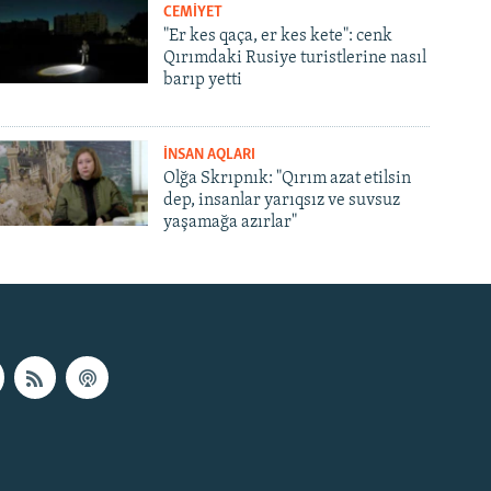
CEMİYET
"Er kes qaça, er kes kete": cenk
Qırımdaki Rusiye turistlerine nasıl
barıp yetti
İNSAN AQLARI
Olğa Skrıpnık: "Qırım azat etilsin
dep, insanlar yarıqsız ve suvsuz
yaşamağa azırlar"