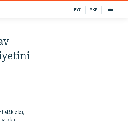
РУС
УКР
av
iyetini
 elâk oldı,
na aldı.