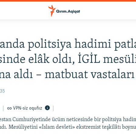
anda politsiya hadimi patl
sinde elâk oldı, İGİL mesül
a aldı – matbuat vastaları
:35
VPN-siz oquñız
stan Cumhuriyetinde ücüm neticesinde bir politsiya hadimi
ndı. Mesüliyetini «İslam devleti» ekstremist teşkilâtı boynu