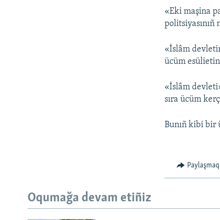
«Eki maşina pa
politsiyasınıñ
«İslâm devleti
ücüm esülietini
«İslâm devleti
sıra ücüm kerçe
Bunıñ kibi bir
Paylaşmaq
Oqumağa devam etiñiz