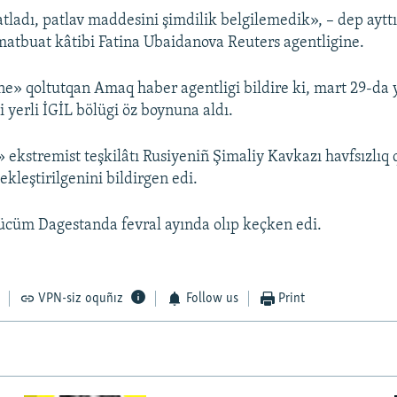
tladı, patlav maddesini şimdilik belgilemedik», – dep aytt
 matbuat kâtibi Fatina Ubaidanova Reuters agentligine.
ne» qoltutqan Amaq haber agentligi bildire ki, mart 29-da
 yerli İGİL bölügi öz boynuna aldı.
» ekstremist teşkilâtı Rusiyeniñ Şimaliy Kavkazı havfsızlıq 
kleştirilgenini bildirgen edi.
 ücüm Dagestanda fevral ayında olıp keçken edi.
VPN-siz oquñız
Follow us
Print