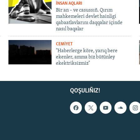
İNSAN AQLARI
Bir an – ve casussıñ. Qırım
mahkemeleri devlet hainligi
qabaatlavlarını daqqalar içinde
nasıl baqalar
CEMİYET
"Haberlerge köre, yarıq bere
ekenler, amma biz bütünley
ekektriksizmiz"
QOŞULIÑIZ!