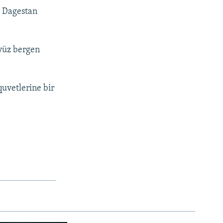
ı Dagestan
 yüz bergen
quvetlerine bir