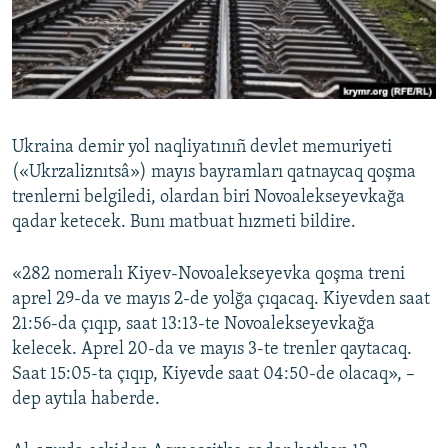
Русский
Українською
QOŞULIÑIZ!
Ukraina demir yol naqliyatınıñ devlet memuriyeti
(«Ukrzaliznıtsâ») mayıs bayramları qatnaycaq qoşma
trenlerni belgiledi, olardan biri Novoalekseyevkağa
RFE/RS bütün saytları
qadar ketecek. Bunı matbuat hızmeti bildire.
«282 nomeralı Kiyev-Novoalekseyevka qoşma treni
aprel 29-da ve mayıs 2-de yolğa çıqacaq. Kiyevden saat
21:56-da çıqıp, saat 13:13-te Novoalekseyevkağa
kelecek. Aprel 20-da ve mayıs 3-te trenler qaytacaq.
Saat 15:05-ta çıqıp, Kiyevde saat 04:50-de olacaq», –
dep aytıla haberde.