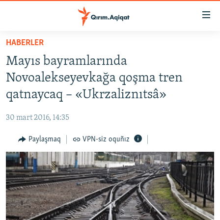
Link
açıqlığı
Esas
HABERLER
mündericege
HABERLER
Mayıs bayramlarında
qaytmaq
SİYASET
Baş
Novoalekseyevkağa qoşma tren
İQTİSADİYAT
navigatsiyağa
qatnaycaq – «Ukrzaliznıtsâ»
qaytmaq
CEMİYET
Qıdıruvğa
30 mart 2016, 14:35
MEDENİYET
qaytmaq
Paylaşmaq
VPN-siz oquñız
İNSAN AQLARI
VİDEO
SÜRET
BLOGLAR
FİKİR