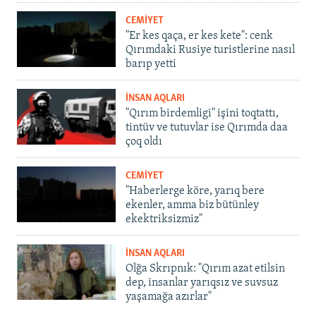
CEMİYET
"Er kes qaça, er kes kete": cenk
Qırımdaki Rusiye turistlerine nasıl
barıp yetti
İNSAN AQLARI
"Qırım birdemligi" işini toqtattı,
tintüv ve tutuvlar ise Qırımda daa
çoq oldı
CEMİYET
"Haberlerge köre, yarıq bere
ekenler, amma biz bütünley
ekektriksizmiz"
İNSAN AQLARI
Olğa Skrıpnık: "Qırım azat etilsin
dep, insanlar yarıqsız ve suvsuz
yaşamağa azırlar"