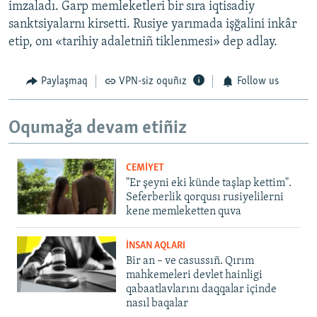
imzaladı. Ğarp memleketleri bir sıra iqtisadiy
sanktsiyalarnı kirsetti. Rusiye yarımada işğalini inkâr
etip, onı «tarihiy adaletniñ tiklenmesi» dep adlay.
Paylaşmaq
VPN-siz oquñız
Follow us
Oqumağa devam etiñiz
CEMİYET
"Er şeyni eki künde taşlap kettim".
Seferberlik qorqusı rusiyelilerni
kene memleketten quva
İNSAN AQLARI
Bir an – ve casussıñ. Qırım
mahkemeleri devlet hainligi
qabaatlavlarını daqqalar içinde
nasıl baqalar