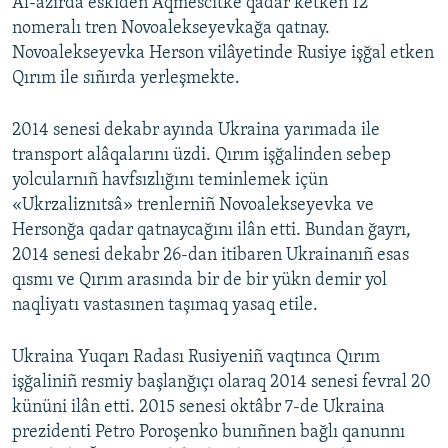
Al-azırda eskiden Aqmescitke qadar ketken 12
nomeralı tren Novoalekseyevkağa qatnay.
Novoalekseyevka Herson vilâyetinde Rusiye işğal etken
Qırım ile sıñırda yerleşmekte.
2014 senesi dekabr ayında Ukraina yarımada ile
transport alâqalarını üzdi. Qırım işğalinden sebep
yolcularnıñ havfsızlığını teminlemek içün
«Ukrzaliznıtsâ» trenlerniñ Novoalekseyevka ve
Hersonğa qadar qatnaycağını ilân etti. Bundan ğayrı,
2014 senesi dekabr 26-dan itibaren Ukrainanıñ esas
qısmı ve Qırım arasında bir de bir yükn demir yol
naqliyatı vastasınen taşımaq yasaq etile.
Ukraina Yuqarı Radası Rusiyeniñ vaqtınca Qırım
işğaliniñ resmiy başlanğıçı olaraq 2014 senesi fevral 20
kününi ilân etti. 2015 senesi oktâbr 7-de Ukraina
prezidenti Petro Poroşenko bunıñnen bağlı qanunnı