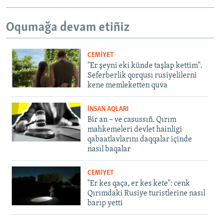
Oqumağa devam etiñiz
CEMİYET
"Er şeyni eki künde taşlap kettim".
Seferberlik qorqusı rusiyelilerni
kene memleketten quva
İNSAN AQLARI
Bir an – ve casussıñ. Qırım
mahkemeleri devlet hainligi
qabaatlavlarını daqqalar içinde
nasıl baqalar
CEMİYET
"Er kes qaça, er kes kete": cenk
Qırımdaki Rusiye turistlerine nasıl
barıp yetti