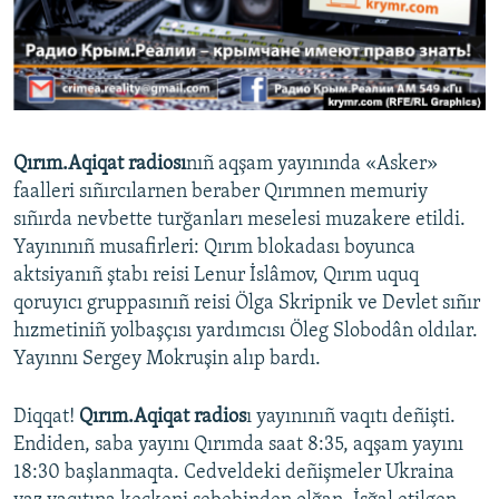
Русский
Українською
QOŞULIÑIZ!
Qırım.Aqiqat radiosı
nıñ aqşam yayınında «Asker»
faalleri sıñırcılarnen beraber Qırımnen memuriy
sıñırda nevbette turğanları meselesi muzakere etildi.
RFE/RS bütün saytları
Yayınınıñ musafirleri: Qırım blokadası boyunca
aktsiyanıñ ştabı reisi Lenur İslâmov, Qırım uquq
qoruyıcı gruppasınıñ reisi Ölga Skripnik ve Devlet sıñır
hızmetiniñ yolbaşçısı yardımcısı Öleg Slobodân oldılar.
Yayınnı Sergey Mokruşin alıp bardı.
Diqqat!
Qırım.Aqiqat radios
ı yayınınıñ vaqıtı deñişti.
Endiden, saba yayını Qırımda saat 8:35, aqşam yayını
18:30 başlanmaqta. Cedveldeki deñişmeler Ukraina