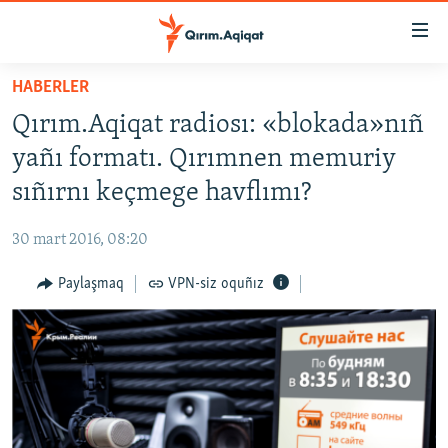
Link
açıqlığı
Esas
HABERLER
mündericege
HABERLER
Qırım.Aqiqat radiosı: «blokada»nıñ
qaytmaq
SİYASET
Baş
yañı formatı. Qırımnen memuriy
İQTİSADİYAT
navigatsiyağa
sıñırnı keçmege havflımı?
qaytmaq
CEMİYET
Qıdıruvğa
30 mart 2016, 08:20
MEDENİYET
qaytmaq
Paylaşmaq
VPN-siz oquñız
İNSAN AQLARI
VİDEO
SÜRET
BLOGLAR
FİKİR