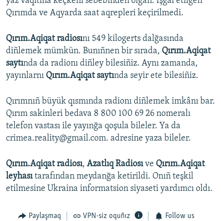
yaz vaqıtına keçkeni sebebinden olğan. İşğal etilgen
Qırımda ve Aqyarda saat aqrepleri keçirilmedi.
Qırım.Aqiqat radiosı
nı 549 kilogerts dalğasında
diñlemek mümkün. Bunıñnen bir sırada,
Qırım.Aqiqat
saytı
nda da radionı diñley bilesiñiz. Aynı zamanda,
yayınlarnı
Qırım.Aqiqat saytı
nda seyir ete bilesiñiz.
Qırımnıñ büyük qısmında radionı diñlemek imkânı bar.
Qırım sakinleri bedava 8 800 100 69 26 nomeralı
telefon vastası ile yayınğa qoşula bileler. Ya da
crimea.reality@gmail.com. adresine yaza bileler.
Qırım.Aqiqat radiosı
,
Azatlıq Radiosı
ve
Qırım.Aqiqat
leyhası
tarafından meydanğa ketirildi. Onıñ teşkil
etilmesine Ukraina informatsion siyaseti yardımcı oldı.
Paylaşmaq
VPN-siz oquñız
Follow us