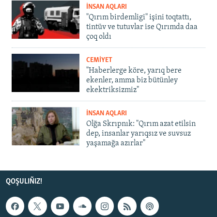
İNSAN AQLARI
"Qırım birdemligi" işini toqtattı,
tintüv ve tutuvlar ise Qırımda daa
çoq oldı
CEMİYET
"Haberlerge köre, yarıq bere
ekenler, amma biz bütünley
ekektriksizmiz"
İNSAN AQLARI
Olğa Skrıpnık: "Qırım azat etilsin
dep, insanlar yarıqsız ve suvsuz
yaşamağa azırlar"
QOŞULIÑIZ!