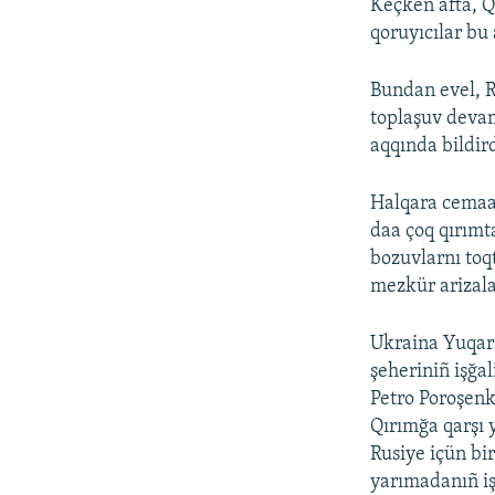
Keçken afta, Q
qoruyıcılar bu 
Bundan evel, R
toplaşuv devam
aqqında bildird
Halqara cemaat
daa çoq qırımt
bozuvlarnı toq
mezkür arizala
Ukraina Yuqarı
şeheriniñ işğa
Petro Poroşenk
Qırımğa qarşı y
Rusiye içün bir
yarımadanıñ iş