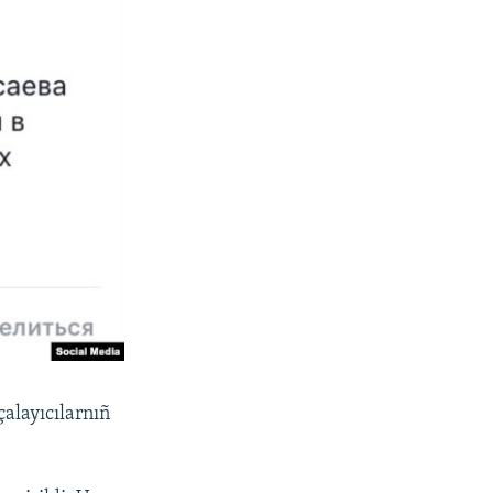
çalayıcılarnıñ