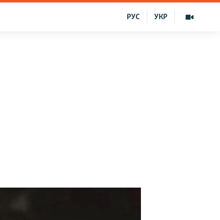
РУС
УКР
v