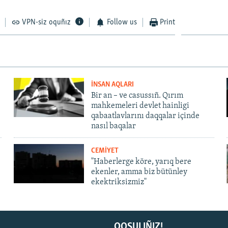
VPN-siz oquñız
Follow us
Print
İNSAN AQLARI
Bir an – ve casussıñ. Qırım
mahkemeleri devlet hainligi
qabaatlavlarını daqqalar içinde
nasıl baqalar
CEMİYET
"Haberlerge köre, yarıq bere
ekenler, amma biz bütünley
ekektriksizmiz"
QOŞULIÑIZ!