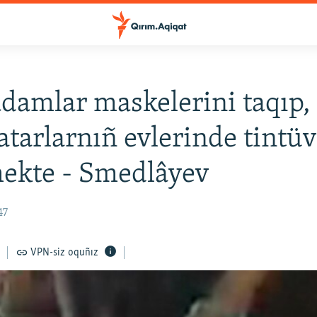
 adamlar maskelerini taqıp,
atarlarnıñ evlerinde tintü
ekte - Smedlâyev
47
VPN-siz oquñız