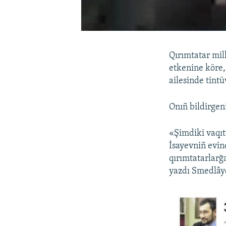
Qırımtatar mil
etkenine köre
ailesinde tint
Onıñ bildirgen
«Şimdiki vaqı
İsayevniñ evin
qırımtatarlarğ
yazdı Smedlây