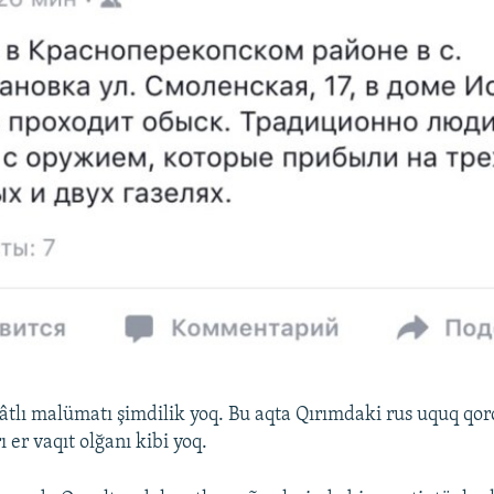
lâtlı malümatı şimdilik yoq. Bu aqta Qırımdaki rus uquq qor
ı er vaqıt olğanı kibi yoq.