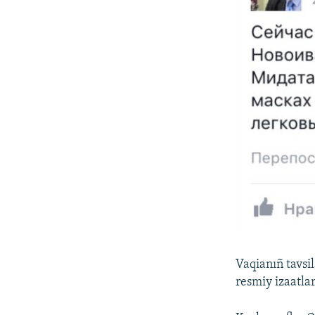
Vaqianıñ tavsi
resmiy izaatlar