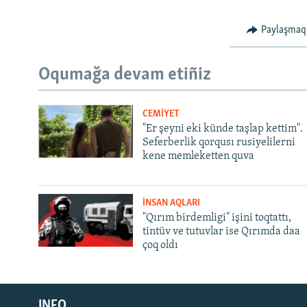
Paylaşmaq
Oqumağa devam etiñiz
CEMİYET
"Er şeyni eki künde taşlap kettim".
Seferberlik qorqusı rusiyelilerni
kene memleketten quva
İNSAN AQLARI
"Qırım birdemligi" işini toqtattı,
tintüv ve tutuvlar ise Qırımda daa
çoq oldı
Русский
Українською
INFO