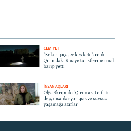
CEMİYET
"Er kes qaça, er kes kete": cenk
Qırımdaki Rusiye turistlerine nasıl
barıp yetti
İNSAN AQLARI
Olğa Skrıpnık: "Qırım azat etilsin
dep, insanlar yarıqsız ve suvsuz
yaşamağa azırlar"