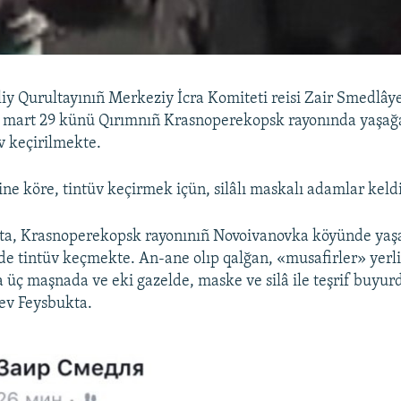
liy Qurultayınıñ Merkeziy İcra Komiteti reisi Zair Smedlây
, mart 29 künü Qırımnıñ Krasnoperekopsk rayonında yaşağ
üv keçirilmekte.
ine köre, tintüv keçirmek içün, silâlı maskalı adamlar keldi
tta, Krasnoperekopsk rayonınıñ Novoivanovka köyünde ya
de tintüv keçmekte. An-ane olıp qalğan, «musafirler» yerl
a üç maşnada ve eki gazelde, maske ve silâ ile teşrif buyurd
ev Feysbukta.