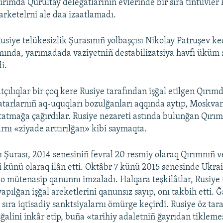
ırımda Qurultay delegatlarınıñ evlerinde bir sıra tintüvler 
arketelrni ale daa izaatlamadı.
usiye telükesizlik Şurasınıñ yolbaşçısı Nikolay Patruşev ke
ında, yarımadada vaziyetniñ destabilizatsiya havfı üküm 
i.
çılıqlar bir çoq kere Rusiye tarafından işğal etilgen Qırımd
atarlarnıñ aq-uquqları bozulğanları aqqında aytıp, Moskvan
tatmağa çağırdılar. Rusiye nezareti astında bulunğan Qırım
rnı «ziyade arttırılğan» kibi saymaqta.
 Şurası, 2014 senesiniñ fevral 20 resmiy olaraq Qırımnıñ 
li künü olaraq ilân etti. Oktâbr 7 künü 2015 senesinde Ukra
o mütenasip qanunnı imzaladı. Halqara teşkilâtlar, Rusiye
apılğan işğal areketlerini qanunsız sayıp, onı takbih etti. Ğ
 sıra iqtisadiy sanktsiyalarnı ömürge keçirdi. Rusiye öz tar
ğalini inkâr etip, buña «tarihiy adaletniñ ğayrıdan tikleme