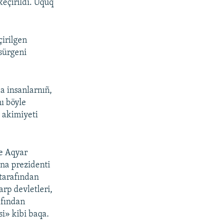
keçirildi. Uquq
çirilgen
sürgeni
a insanlarnıñ,
ı böyle
 akimiyeti
ve Aqyar
ina prezidenti
 tarafından
arp devletleri,
afından
si» kibi baqa.