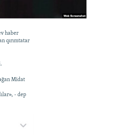
ev haber
an qırımtatar
.
şağan Midat
i
ılar», - dep