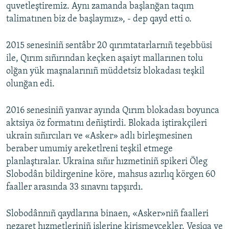
quvetleştiremiz. Aynı zamanda başlanğan taqım
talimatınen biz de başlaymız», - dep qayd etti o.
2015 senesiniñ sentâbr 20 qırımtatarlarnıñ teşebbüsi
ile, Qırım sıñırından keçken aşaiyt mallarınen tolu
olğan yük maşnalarınıñ müddetsiz blokadası teşkil
olunğan edi.
2016 senesiniñ yanvar ayında Qırım blokadası boyunca
aktsiya öz formatını deñiştirdi. Blokada iştirakçileri
ukrain sıñırcıları ve «Asker» adlı birleşmesinen
beraber umumiy areketlreni teşkil etmege
planlaştıralar. Ukraina sıñır hızmetiniñ spikeri Öleg
Slobodân bildirgenine köre, mahsus azırlıq körgen 60
faaller arasında 33 sınavnı tapşırdı.
Slobodânnıñ qaydlarına binaen, «Asker»niñ faalleri
nezaret hızmetleriniñ işlerine kirişmeycekler. Vesiqa ve