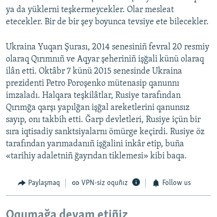
ya da yüklerni teşkermeycekler. Olar mesleat
etecekler. Bir de bir şey boyunca tevsiye ete bilecekler.
Ukraina Yuqarı Şurası, 2014 senesiniñ fevral 20 resmiy
olaraq Qırımnıñ ve Aqyar şeheriniñ işğali künü olaraq
ilân etti. Oktâbr 7 künü 2015 senesinde Ukraina
prezidenti Petro Poroşenko mütenasip qanunnı
imzaladı. Halqara teşkilâtlar, Rusiye tarafından
Qırımğa qarşı yapılğan işğal areketlerini qanunsız
sayıp, onı takbih etti. Ğarp devletleri, Rusiye içün bir
sıra iqtisadiy sanktsiyalarnı ömürge keçirdi. Rusiye öz
tarafından yarımadanıñ işğalini inkâr etip, buña
«tarihiy adaletniñ ğayrıdan tiklemesi» kibi baqa.
Paylaşmaq
VPN-siz oquñız
Follow us
Oqumağa devam etiñiz