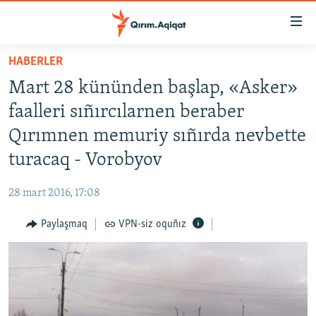
Link
açıqlığı
Esas
HABERLER
mündericege
HABERLER
Mart 28 kününden başlap, «Asker»
qaytmaq
SİYASET
Baş
faalleri sıñırcılarnen beraber
İQTİSADİYAT
navigatsiyağa
Qırımnen memuriy sıñırda nevbette
qaytmaq
CEMİYET
turacaq - Vorobyov
Qıdıruvğa
MEDENİYET
qaytmaq
28 mart 2016, 17:08
İNSAN AQLARI
Paylaşmaq
VPN-siz oquñız
VİDEO
SÜRET
BLOGLAR
FİKİR