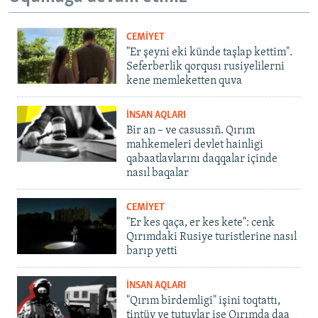
CEMİYET
"Er şeyni eki künde taşlap kettim".
Seferberlik qorqusı rusiyelilerni
kene memleketten quva
İNSAN AQLARI
Bir an – ve casussıñ. Qırım
mahkemeleri devlet hainligi
qabaatlavlarını daqqalar içinde
nasıl baqalar
CEMİYET
"Er kes qaça, er kes kete": cenk
Qırımdaki Rusiye turistlerine nasıl
barıp yetti
İNSAN AQLARI
"Qırım birdemligi" işini toqtattı,
tintüv ve tutuvlar ise Qırımda daa