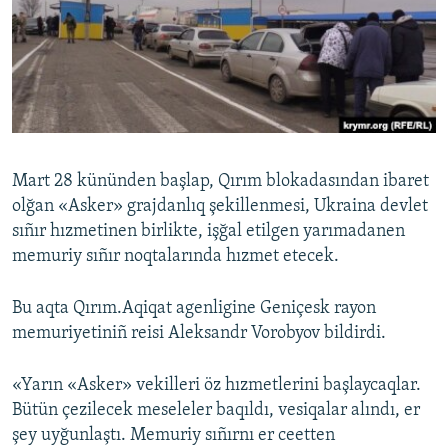
Русский
Українською
QOŞULIÑIZ!
Mart 28 kününden başlap, Qırım blokadasından ibaret
olğan «Asker» grajdanlıq şekillenmesi, Ukraina devlet
RFE/RS bütün saytları
sıñır hızmetinen birlikte, işğal etilgen yarımadanen
memuriy sıñır noqtalarında hızmet etecek.
Bu aqta Qırım.Aqiqat agenligine Geniçesk rayon
memuriyetiniñ reisi Aleksandr Vorobyov bildirdi.
«Yarın «Asker» vekilleri öz hızmetlerini başlaycaqlar.
Bütün çezilecek meseleler baqıldı, vesiqalar alındı, er
şey uyğunlaştı. Memuriy sıñırnı er ceetten