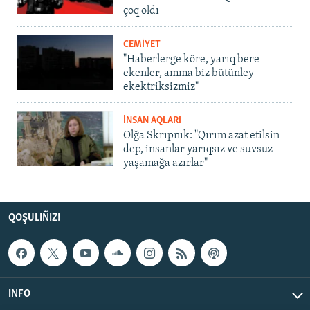
çoq oldı
CEMİYET
"Haberlerge köre, yarıq bere
ekenler, amma biz bütünley
ekektriksizmiz"
İNSAN AQLARI
Olğa Skrıpnık: "Qırım azat etilsin
dep, insanlar yarıqsız ve suvsuz
yaşamağa azırlar"
QOŞULIÑIZ!
INFO