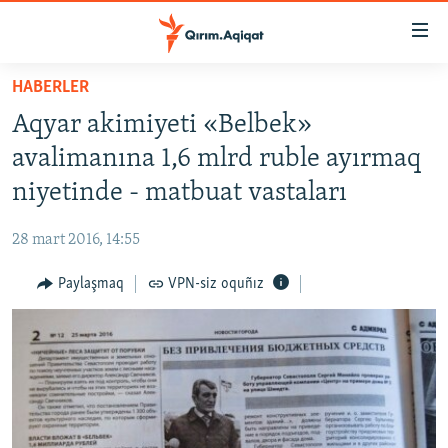
Link
açıqlığı
Esas
HABERLER
mündericege
HABERLER
Aqyar akimiyeti «Belbek»
qaytmaq
SİYASET
Baş
avalimanına 1,6 mlrd ruble ayırmaq
İQTİSADİYAT
navigatsiyağa
niyetinde - matbuat vastaları
qaytmaq
CEMİYET
Qıdıruvğa
28 mart 2016, 14:55
MEDENİYET
qaytmaq
Paylaşmaq
VPN-siz oquñız
İNSAN AQLARI
VİDEO
SÜRET
BLOGLAR
FİKİR