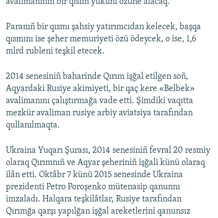
avalimanınıñ bir qısım yüküni özüne alacaq.
Paranıñ bir qısmı şahsiy yatırımcıdan kelecek, başqa
qısmını ise şeher memuriyeti özü ödeycek, o ise, 1,6
mlrd rubleni teşkil etecek.
2014 senesiniñ baharinde Qırım işğal etilgen soñ,
Aqyardaki Rusiye akimiyeti, bir qaç kere «Belbek»
avalimanını çalıştırmağa vade etti. Şimdiki vaqıtta
mezkür avaliman rusiye arbiy aviatsiya tarafından
qullanılmaqta.
Ukraina Yuqarı Şurası, 2014 senesiniñ fevral 20 resmiy
olaraq Qırımnıñ ve Aqyar şeheriniñ işğali künü olaraq
ilân etti. Oktâbr 7 künü 2015 senesinde Ukraina
prezidenti Petro Poroşenko mütenasip qanunnı
imzaladı. Halqara teşkilâtlar, Rusiye tarafından
Qırımğa qarşı yapılğan işğal areketlerini qanunsız