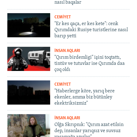
nasıl baqalar
CEMİYET
"Er kes qaça, er kes kete": cenk
Qırımdaki Rusiye turistlerine nasıl
barıp yetti
İNSAN AQLARI
"Qırım birdemligi" işini toqtattı,
tintüv ve tutuvlar ise Qırımda daa
çoq oldı
CEMİYET
"Haberlerge köre, yarıq bere
ekenler, amma biz bütünley
ekektriksizmiz"
İNSAN AQLARI
Olğa Skrıpnık: "Qırım azat etilsin
dep, insanlar yarıqsız ve suvsuz