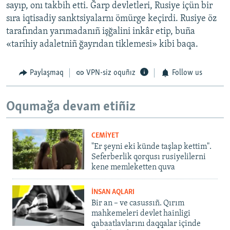
sayıp, onı takbih etti. Ğarp devletleri, Rusiye içün bir
sıra iqtisadiy sanktsiyalarnı ömürge keçirdi. Rusiye öz
tarafından yarımadanıñ işğalini inkâr etip, buña
«tarihiy adaletniñ ğayrıdan tiklemesi» kibi baqa.
Paylaşmaq
VPN-siz oquñız
Follow us
Oqumağa devam etiñiz
CEMİYET
"Er şeyni eki künde taşlap kettim".
Seferberlik qorqusı rusiyelilerni
kene memleketten quva
İNSAN AQLARI
Bir an – ve casussıñ. Qırım
mahkemeleri devlet hainligi
qabaatlavlarını daqqalar içinde