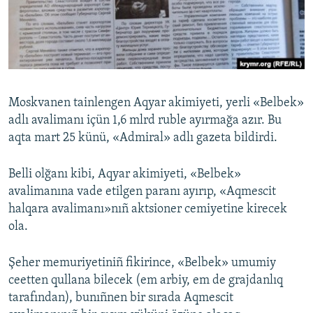
Русский
Українською
QOŞULIÑIZ!
Moskvanen tainlengen Aqyar akimiyeti, yerli «Belbek»
adlı avalimanı içün 1,6 mlrd ruble ayırmağa azır. Bu
aqta mart 25 künü, «Admiral» adlı gazeta bildirdi.
RFE/RS bütün saytları
Belli olğanı kibi, Aqyar akimiyeti, «Belbek»
avalimanına vade etilgen paranı ayırıp, «Aqmescit
halqara avalimanı»nıñ aktsioner cemiyetine kirecek
ola.
Şeher memuriyetiniñ fikirince, «Belbek» umumiy
ceetten qullana bilecek (em arbiy, em de grajdanlıq
tarafından), bunıñnen bir sırada Aqmescit