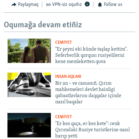
Paylaşmaq
VPN-siz oquñız
Follow us
Oqumağa devam etiñiz
CEMİYET
"Er şeyni eki künde taşlap kettim".
Seferberlik qorqusı rusiyelilerni
kene memleketten quva
İNSAN AQLARI
Bir an – ve casussıñ. Qırım
mahkemeleri devlet hainligi
qabaatlavlarını daqqalar içinde
nasıl baqalar
CEMİYET
"Er kes qaça, er kes kete": cenk
Qırımdaki Rusiye turistlerine nasıl
barıp yetti