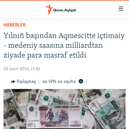
Link
açıqlığı
Esas
HABERLER
mündericege
HABERLER
Yılnıñ başından Aqmescitte içtimaiy
qaytmaq
SİYASET
Baş
- medeniy saasına milliardtan
İQTİSADİYAT
navigatsiyağa
ziyade para masraf etildi
qaytmaq
CEMİYET
Qıdıruvğa
28 mart 2016, 13:45
MEDENİYET
qaytmaq
Paylaşmaq
VPN-siz oquñız
İNSAN AQLARI
VİDEO
SÜRET
BLOGLAR
FİKİR