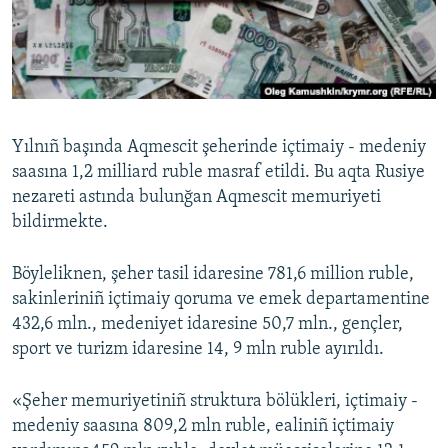
Русский
Українською
QOŞULIÑIZ!
Yılnıñ başında Aqmescit şeherinde içtimaiy - medeniy
saasına 1,2 milliard ruble masraf etildi. Bu aqta Rusiye
nezareti astında bulunğan Aqmescit memuriyeti
RFE/RS bütün saytları
bildirmekte.
Böyleliknen, şeher tasil idaresine 781,6 million ruble,
sakinleriniñ içtimaiy qoruma ve emek departamentine
432,6 mln., medeniyet idaresine 50,7 mln., gençler,
sport ve turizm idaresine 14, 9 mln ruble ayırıldı.
«Şeher memuriyetiniñ struktura bölükleri, içtimaiy -
medeniy saasına 809,2 mln ruble, ealiniñ içtimaiy