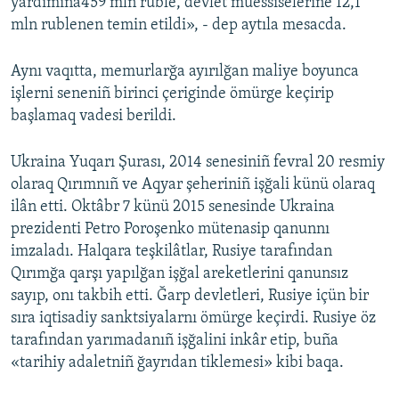
yardımına459 mln ruble, devlet müessiselerine 12,1
mln rublenen temin etildi», - dep aytıla mesacda.
Aynı vaqıtta, memurlarğa ayırılğan maliye boyunca
işlerni seneniñ birinci çeriginde ömürge keçirip
başlamaq vadesi berildi.
Ukraina Yuqarı Şurası, 2014 senesiniñ fevral 20 resmiy
olaraq Qırımnıñ ve Aqyar şeheriniñ işğali künü olaraq
ilân etti. Oktâbr 7 künü 2015 senesinde Ukraina
prezidenti Petro Poroşenko mütenasip qanunnı
imzaladı. Halqara teşkilâtlar, Rusiye tarafından
Qırımğa qarşı yapılğan işğal areketlerini qanunsız
sayıp, onı takbih etti. Ğarp devletleri, Rusiye içün bir
sıra iqtisadiy sanktsiyalarnı ömürge keçirdi. Rusiye öz
tarafından yarımadanıñ işğalini inkâr etip, buña
«tarihiy adaletniñ ğayrıdan tiklemesi» kibi baqa.