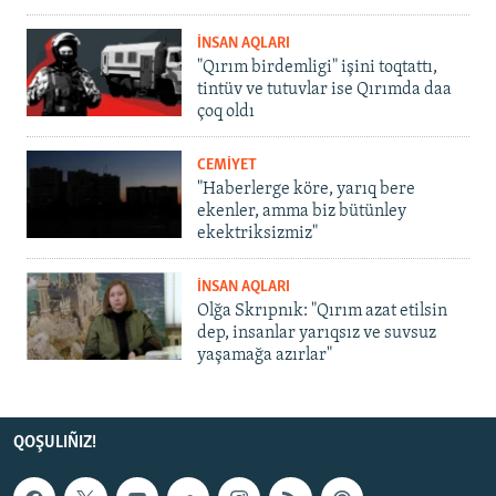
İNSAN AQLARI
"Qırım birdemligi" işini toqtattı,
tintüv ve tutuvlar ise Qırımda daa
çoq oldı
CEMİYET
"Haberlerge köre, yarıq bere
ekenler, amma biz bütünley
ekektriksizmiz"
İNSAN AQLARI
Olğa Skrıpnık: "Qırım azat etilsin
dep, insanlar yarıqsız ve suvsuz
yaşamağa azırlar"
QOŞULIÑIZ!