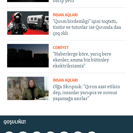
barıp yetti
İNSAN AQLARI
"Qırım birdemligi" işini toqtattı,
tintüv ve tutuvlar ise Qırımda daa
çoq oldı
CEMİYET
"Haberlerge köre, yarıq bere
ekenler, amma biz bütünley
ekektriksizmiz"
İNSAN AQLARI
Olğa Skrıpnık: "Qırım azat etilsin
dep, insanlar yarıqsız ve suvsuz
yaşamağa azırlar"
QOŞULIÑIZ!