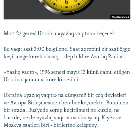
Русский
Українською
Mart 27 gecesi Ukraina «yazlıq vaqıtna» keçecek.
QOŞULIÑIZ!
Bu vaqıt saat 3:00 belgilene. Saat aqrepini bir saat ögge
keçirmege kerek olacaq, - dep bildire Azatlıq Radiosı.
RFE/RS bütün saytları
«Yazlıq vaqıtı», 1996 senesi mayıs 13 künü qabul etilgen
Ukraina qanunına köre kirsetildi.
Ukraina «yazlıq vaqıtı» na dünyanıñ bir çoq devletleri
ve Avropa Birleşmesinen beraber keçmekte. Bunıñnen
bir sırada, Rus'yede aqrep keçirilmesi ne küzde, ne
baarde, ne de «yazlıq vaqıtı» na olmaycaq. Kiyev ve
Moskva saatleri biri - birilerine kelişmey.