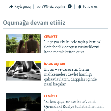
Paylaşmaq
VPN-siz oquñız
Follow us
Oqumağa devam etiñiz
CEMİYET
"Er şeyni eki künde taşlap kettim".
Seferberlik qorqusı rusiyelilerni
kene memleketten quva
İNSAN AQLARI
Bir an – ve casussıñ. Qırım
mahkemeleri devlet hainligi
qabaatlavlarını daqqalar içinde
nasıl baqalar
CEMİYET
"Er kes qaça, er kes kete": cenk
Qırımdaki Rusiye turistlerine nasıl