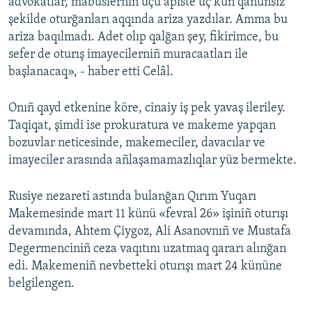
advokatlar, mabüslerniñ üçü apiste üç kün qanunsız
şekilde oturğanları aqqında ariza yazdılar. Amma bu
ariza baqılmadı. Adet olıp qalğan şey, fikirimce, bu
sefer de oturış imayecilerniñ muracaatları ile
başlanacaq», - haber etti Celâl.
Onıñ qayd etkenine köre, cinaiy iş pek yavaş ileriley.
Taqiqat, şimdi ise prokuratura ve makeme yapqan
bozuvlar neticesinde, makemeciler, davacılar ve
imayeciler arasında añlaşamamazlıqlar yüz bermekte.
Rusiye nezareti astında bulanğan Qırım Yuqarı
Makemesinde mart 11 künü «fevral 26» işiniñ oturışı
devamında, Ahtem Çiygoz, Ali Asanovnıñ ve Mustafa
Degermenciniñ ceza vaqıtını uzatmaq qararı alınğan
edi. Makemeniñ nevbetteki oturışı mart 24 kününe
belgilengen.