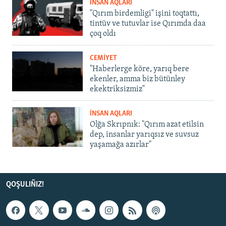
İNSAN AQLARI
"Qırım birdemligi" işini toqtattı,
tintüv ve tutuvlar ise Qırımda daa
çoq oldı
CEMİYET
"Haberlerge köre, yarıq bere
ekenler, amma biz bütünley
ekektriksizmiz"
İNSAN AQLARI
Olğa Skrıpnık: "Qırım azat etilsin
dep, insanlar yarıqsız ve suvsuz
yaşamağa azırlar"
QOŞULIÑIZ!