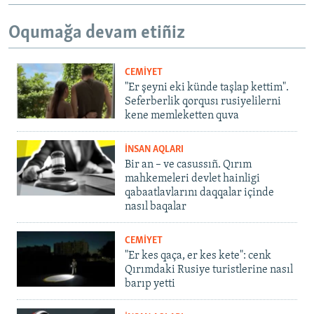
Oqumağa devam etiñiz
CEMİYET
"Er şeyni eki künde taşlap kettim".
Seferberlik qorqusı rusiyelilerni
kene memleketten quva
İNSAN AQLARI
Bir an – ve casussıñ. Qırım
mahkemeleri devlet hainligi
qabaatlavlarını daqqalar içinde
nasıl baqalar
CEMİYET
"Er kes qaça, er kes kete": cenk
Qırımdaki Rusiye turistlerine nasıl
barıp yetti