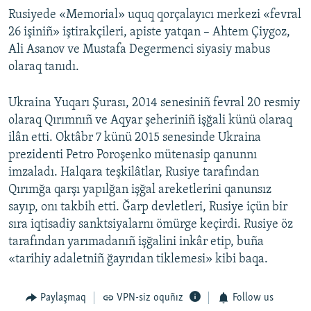
Rusiyede «Memorial» uquq qorçalayıcı merkezi «fevral
26 işiniñ» iştirakçileri, apiste yatqan – Ahtem Çiygoz,
Ali Asanov ve Mustafa Degermenci siyasiy mabus
olaraq tanıdı.
Ukraina Yuqarı Şurası, 2014 senesiniñ fevral 20 resmiy
olaraq Qırımnıñ ve Aqyar şeheriniñ işğali künü olaraq
ilân etti. Oktâbr 7 künü 2015 senesinde Ukraina
prezidenti Petro Poroşenko mütenasip qanunnı
imzaladı. Halqara teşkilâtlar, Rusiye tarafından
Qırımğa qarşı yapılğan işğal areketlerini qanunsız
sayıp, onı takbih etti. Ğarp devletleri, Rusiye içün bir
sıra iqtisadiy sanktsiyalarnı ömürge keçirdi. Rusiye öz
tarafından yarımadanıñ işğalini inkâr etip, buña
«tarihiy adaletniñ ğayrıdan tiklemesi» kibi baqa.
Paylaşmaq
VPN-siz oquñız
Follow us