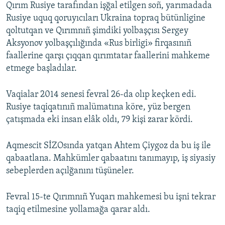
Qırım Rusiye tarafından işğal etilgen soñ, yarımadada
Rusiye uquq qoruyıcıları Ukraina topraq bütünligine
qoltutqan ve Qırımnıñ şimdiki yolbaşçısı Sergey
Aksyonov yolbaşçılığında «Rus birligi» firqasınıñ
faallerine qarşı çıqqan qırımtatar faallerini mahkeme
etmege başladılar.
Vaqialar 2014 senesi fevral 26-da olıp keçken edi.
Rusiye taqiqatınıñ malümatına köre, yüz bergen
çatışmada eki insan elâk oldı, 79 kişi zarar kördi.
Aqmescit SİZOsında yatqan Ahtem Çiygoz da bu iş ile
qabaatlana. Mahkümler qabaatını tanımayıp, iş siyasiy
sebeplerden açılğanını tüşüneler.
Fevral 15-te Qırımnıñ Yuqarı mahkemesi bu işni tekrar
taqiq etilmesine yollamağa qarar aldı.