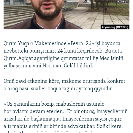
Русский
Українською
QOŞULIÑIZ!
Qırım Yuqarı Makemesinde «Fevral 26» işi boyunca
nevbetteki oturışı mart 24 künü keçirilecek. Bu aqta
Qırım.Aqiqat agentligine qırımtatar milliy Meclisiniñ
RFE/RS bütün saytları
yolbaşçı muavini Nariman Celâl bildirdi.
Onıñ qayd etkenine köre, makeme oturışında konkret
olaraq nasıl sualler baqılacağını aytmaq qıyındır.
«Öz qanunlarını bozıp, mabüslerniñ üstünde
horlavlarnı devam eterler... Er bir oturış, imayecilerniñ
arizaları ile başlanmaqta. İmayecilerniñ sayısı çoqtır,
altı mabüsleriniñ er birinde advokat bar. Soñki kere,