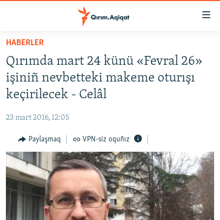
Link
açıqlığı
Esas
HABERLER
mündericege
HABERLER
Qırımda mart 24 künü «Fevral 26»
qaytmaq
SİYASET
Baş
işiniñ nevbetteki makeme oturışı
İQTİSADİYAT
navigatsiyağa
keçirilecek - Celâl
qaytmaq
CEMİYET
Qıdıruvğa
23 mart 2016, 12:05
MEDENİYET
qaytmaq
Paylaşmaq
VPN-siz oquñız
İNSAN AQLARI
VİDEO
SÜRET
BLOGLAR
FİKİR