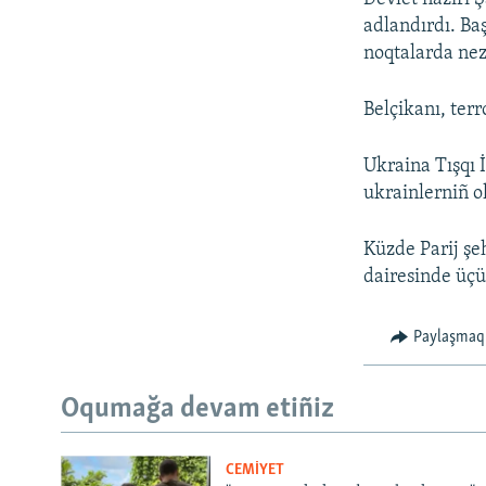
adlandırdı. Ba
noqtalarda neza
Belçikanı, terr
Ukraina Tışqı 
ukrainlerniñ o
Küzde Parij şe
dairesinde üçü
Paylaşmaq
Oqumağa devam etiñiz
CEMİYET