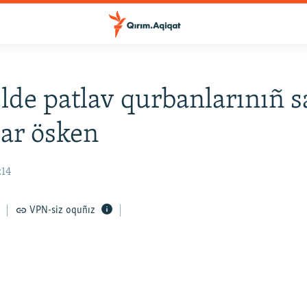
lde patlav qurbanlarınıñ s
ar ösken
:14
VPN-siz oquñız