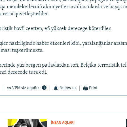
şqa memleketlerniñ akimiyetleri avalimanlarda ve başqa 
retni quvetleştirdiler.
oristik havfı ceetten, eñ yüksek derecege köterdiler.
İşler nazirliginde haber etkenleri kibi, yaralanğanlar arası
lması teşkerilmekte.
herinde yüz bergen patlavlardan soñ, Belçika terroristik te
nci derecede tura edi.
VPN-siz oquñız
Follow us
Print
İNSAN AQLARI