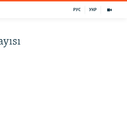
РУС
УКР
ayısı