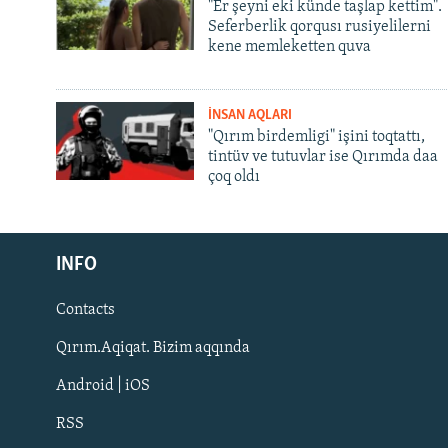
"Er şeyni eki künde taşlap kettim".
Seferberlik qorqusı rusiyelilerni
kene memleketten quva
İNSAN AQLARI
"Qırım birdemligi" işini toqtattı,
tintüv ve tutuvlar ise Qırımda daa
çoq oldı
Русский
Українською
INFO
Contacts
QOŞULIÑIZ!
Qırım.Aqiqat. Bizim aqqında
Android | iOS
RSS