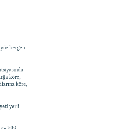
 yüz bergen
ntsiyasında
arğa köre,
dlarına köre,
yeti yerli
aq» kibi