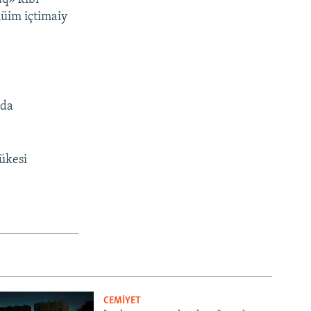
müim içtimaiy
nda
lükesi
CEMİYET