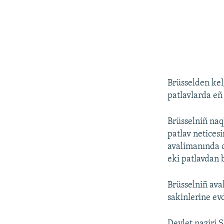
Brüsselden ke
patlavlarda eñ
Brüsselniñ naq
patlav netices
avalimanında o
eki patlavdan 
Brüsselniñ aval
sakinlerine ev
Devlet naziri 