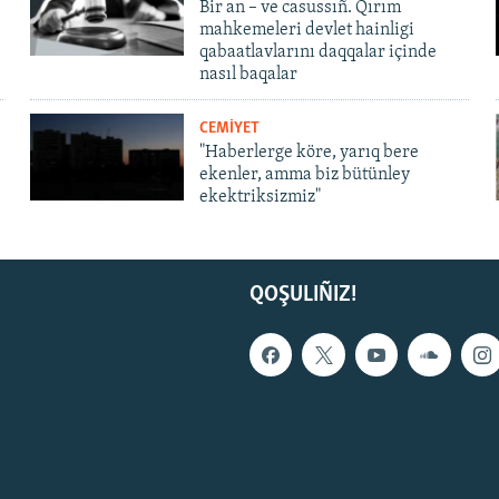
Bir an – ve casussıñ. Qırım
mahkemeleri devlet hainligi
qabaatlavlarını daqqalar içinde
nasıl baqalar
CEMİYET
"Haberlerge köre, yarıq bere
ekenler, amma biz bütünley
ekektriksizmiz"
QOŞULIÑIZ!