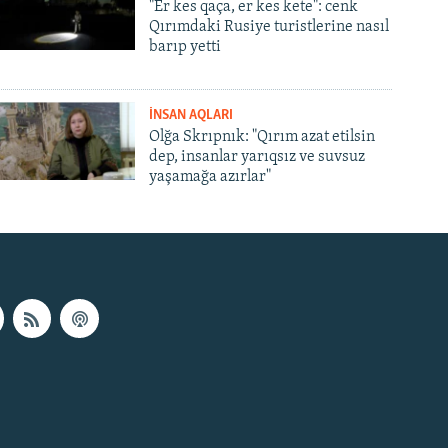
"Er kes qaça, er kes kete": cenk
Qırımdaki Rusiye turistlerine nasıl
barıp yetti
İNSAN AQLARI
Olğa Skrıpnık: "Qırım azat etilsin
dep, insanlar yarıqsız ve suvsuz
yaşamağa azırlar"