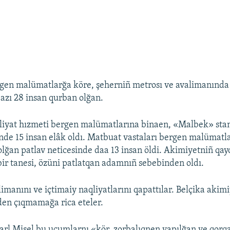
lgen malümatlarğa köre, şeherniñ metrosı ve avalimanında
 azı 28 insan qurban olğan.
liyat hızmeti bergen malümatlarına binaen, «Malbek» sta
inde 15 insan elâk oldı. Matbuat vastaları bergen malümatl
lğan patlav neticesinde daa 13 insan öldi. Akimiyetniñ qay
bir tanesi, özüni patlatqan adamnıñ sebebinden oldı.
imanını ve içtimaiy naqliyatlarını qapattılar. Belçika akimi
den çıqmamağa rica eteler.
Şarl Mişel bu ucumlarnı «kör, zorbalıqnen yapılğan ve qorq