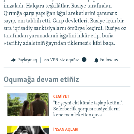
imzaladı. Halqara teşkilâtlar, Rusiye tarafından
Qırımğa qarşı yapılğan işğal areketlerini qanunsız
sayıp, onı takbih etti. Ğarp devletleri, Rusiye içün bir
sıra iqtisadiy sanktsiyalarnı ömürge keçirdi. Rusiye öz
tarafından yarımadanıñ işğalini inkâr etip, buña
«tarihiy adaletniñ ğayrıdan tiklemesi» kibi baqa.
Paylaşmaq
VPN-siz oquñız
Follow us
Oqumağa devam etiñiz
CEMİYET
"Er şeyni eki künde taşlap kettim".
Seferberlik qorqusı rusiyelilerni
kene memleketten quva
İNSAN AQLARI