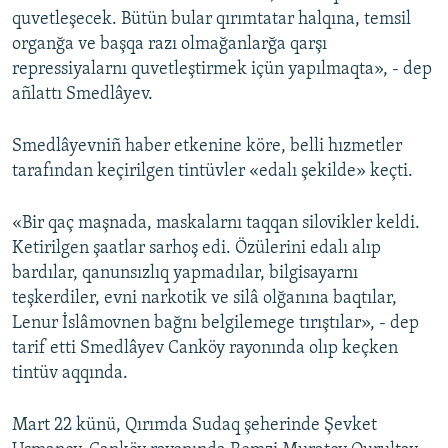
quvetleşecek. Bütün bular qırımtatar halqına, temsil
organğa ve başqa razı olmağanlarğa qarşı
repressiyalarnı quvetleştirmek içün yapılmaqta», - dep
añlattı Smedlâyev.
Smedlâyevniñ haber etkenine köre, belli hızmetler
tarafından keçirilgen tintüvler «edalı şekilde» keçti.
«Bir qaç maşnada, maskalarnı taqqan silovikler keldi.
Ketirilgen şaatlar sarhoş edi. Özülerini edalı alıp
bardılar, qanunsızlıq yapmadılar, bilgisayarnı
teşkerdiler, evni narkotik ve silâ olğanına baqtılar,
Lenur İslâmovnen bağnı belgilemege tırıştılar», - dep
tarif etti Smedlâyev Canköy rayonında olıp keçken
tintüv aqqında.
Mart 22 künü, Qırımda Sudaq şeherinde Şevket