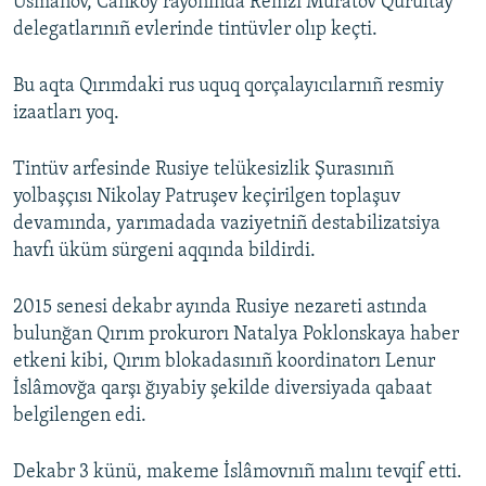
Usmanov, Canköy rayonında Remzi Muratov Qurultay
delegatlarınıñ evlerinde tintüvler olıp keçti.
Bu aqta Qırımdaki rus uquq qorçalayıcılarnıñ resmiy
izaatları yoq.
Tintüv arfesinde Rusiye telükesizlik Şurasınıñ
yolbaşçısı Nikolay Patruşev keçirilgen toplaşuv
devamında, yarımadada vaziyetniñ destabilizatsiya
havfı üküm sürgeni aqqında bildirdi.
2015 senesi dekabr ayında Rusiye nezareti astında
bulunğan Qırım prokurorı Natalya Poklonskaya haber
etkeni kibi, Qırım blokadasınıñ koordinatorı Lenur
İslâmovğa qarşı ğıyabiy şekilde diversiyada qabaat
belgilengen edi.
Dekabr 3 künü, makeme İslâmovnıñ malını tevqif etti.