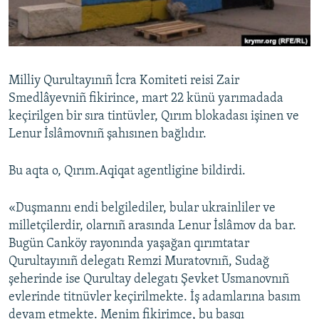
Русский
Українською
Milliy Qurultayınıñ İcra Komiteti reisi Zair
QOŞULIÑIZ!
Smedlâyevniñ fikirince, mart 22 künü yarımadada
keçirilgen bir sıra tintüvler, Qırım blokadası işinen ve
Lenur İslâmovnıñ şahısınen bağlıdır.
RFE/RS bütün saytları
Bu aqta o, Qırım.Aqiqat agentligine bildirdi.
«Duşmannı endi belgilediler, bular ukrainliler ve
milletçilerdir, olarnıñ arasında Lenur İslâmov da bar.
Bugün Canköy rayonında yaşağan qırımtatar
Qurultayınıñ delegatı Remzi Muratovnıñ, Sudağ
şeherinde ise Qurultay delegatı Şevket Usmanovnıñ
evlerinde titnüvler keçirilmekte. İş adamlarına basım
devam etmekte. Menim fikirimce, bu basqı