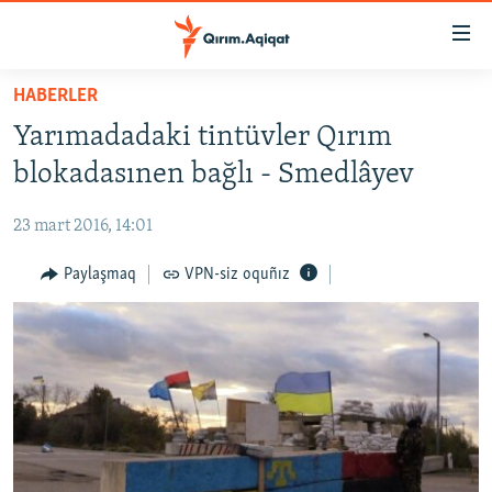
Link
açıqlığı
Esas
HABERLER
mündericege
HABERLER
Yarımadadaki tintüvler Qırım
qaytmaq
SİYASET
Baş
blokadasınen bağlı - Smedlâyev
İQTİSADİYAT
navigatsiyağa
qaytmaq
23 mart 2016, 14:01
CEMİYET
Qıdıruvğa
MEDENİYET
Paylaşmaq
VPN-siz oquñız
qaytmaq
İNSAN AQLARI
VİDEO
SÜRET
BLOGLAR
FİKİR