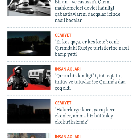
Bir an – ve casussıñ. Qırım
mahkemeleri devlet hainligi
qabaatlavlarını daqqalar içinde
nasıl baqalar
CEMİYET
"Er kes qaça, er kes kete": cenk
Qırımdaki Rusiye turistlerine nasıl
barıp yetti
İNSAN AQLARI
"Qırım birdemligi" işini toqtattı,
tintüv ve tutuvlar ise Qırımda daa
çoq oldı
CEMİYET
"Haberlerge köre, yarıq bere
ekenler, amma biz bütünley
ekektriksizmiz"
İNSAN AQLARI