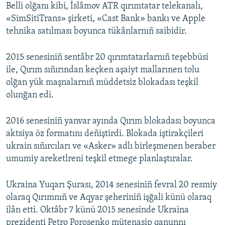
Belli olğanı kibi, İslâmov ATR qırımtatar telekanalı,
«SimSitiTrans» şirketi, «Cast Bank» bankı ve Apple
tehnika satılması boyunca tükânlarnıñ saibidir.
2015 senesiniñ sentâbr 20 qırımtatarlarnıñ teşebbüsi
ile, Qırım sıñırından keçken aşaiyt mallarınen tolu
olğan yük maşnalarnıñ müddetsiz blokadası teşkil
olunğan edi.
2016 senesiniñ yanvar ayında Qırım blokadası boyunca
aktsiya öz formatını deñiştirdi. Blokada iştirakçileri
ukrain sıñırcıları ve «Asker» adlı birleşmenen beraber
umumiy areketlreni teşkil etmege planlaştıralar.
Ukraina Yuqarı Şurası, 2014 senesiniñ fevral 20 resmiy
olaraq Qırımnıñ ve Aqyar şeheriniñ işğali künü olaraq
ilân etti. Oktâbr 7 künü 2015 senesinde Ukraina
prezidenti Petro Poroşenko mütenasip qanunnı