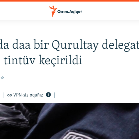
a daa bir Qurultay delega
 tintüv keçirildi
:58
VPN-siz oquñız