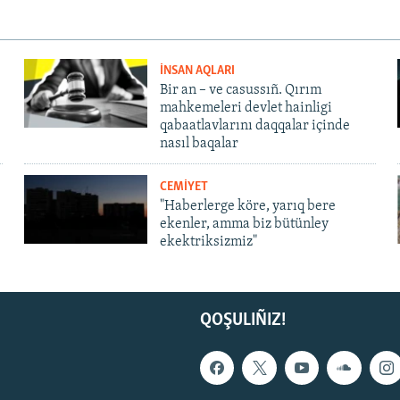
İNSAN AQLARI
Bir an – ve casussıñ. Qırım
mahkemeleri devlet hainligi
qabaatlavlarını daqqalar içinde
nasıl baqalar
CEMİYET
"Haberlerge köre, yarıq bere
ekenler, amma biz bütünley
ekektriksizmiz"
QOŞULIÑIZ!