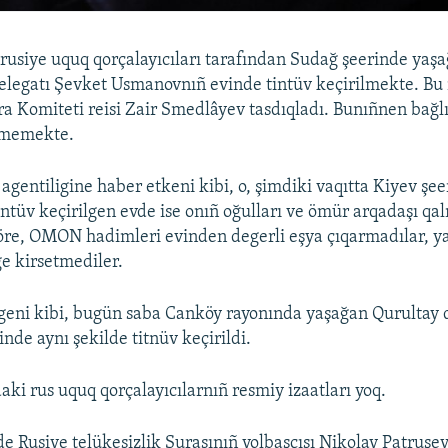
rusiye uquq qorçalayıcıları tarafından Sudağ şeerinde yaşa
elegatı Şevket Usmanovnıñ evinde tintüv keçirilmekte. B
ra Komiteti reisi Zair Smedlâyev tasdıqladı. Bunıñnen bağlı 
lmemekte.
entiligine haber etkeni kibi, o, şimdiki vaqıtta Kiyev şe
ntüv keçirilgen evde ise onıñ oğulları ve ömür arqadaşı qa
öre, OMON hadimleri evinden degerli eşya çıqarmadılar, ya
ge kirsetmediler.
lgeni kibi, bugün saba Canköy rayonında yaşağan Qurultay 
nde aynı şekilde titnüv keçirildi.
aki rus uquq qorçalayıcılarnıñ resmiy izaatları yoq.
de Rusiye telükesizlik Şurasınıñ yolbaşçısı Nikolay Patruşev