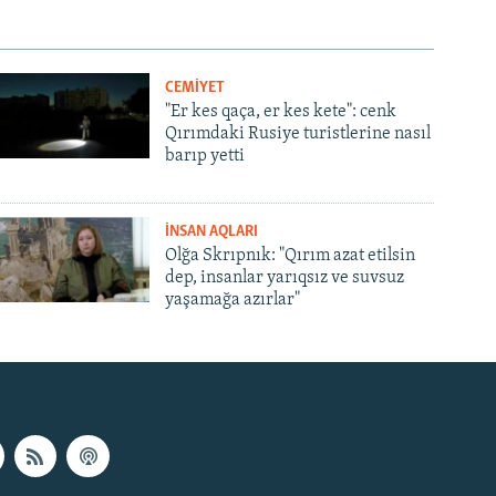
CEMİYET
"Er kes qaça, er kes kete": cenk
Qırımdaki Rusiye turistlerine nasıl
barıp yetti
İNSAN AQLARI
Olğa Skrıpnık: "Qırım azat etilsin
dep, insanlar yarıqsız ve suvsuz
yaşamağa azırlar"