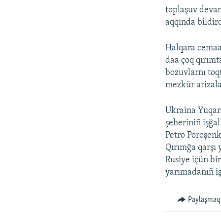
toplaşuv devam
aqqında bildird
Halqara cemaat
daa çoq qırımt
bozuvlarnı toq
mezkür arizala
Ukraina Yuqarı
şeheriniñ işğa
Petro Poroşenk
Qırımğa qarşı y
Rusiye içün bir
yarımadanıñ iş
Paylaşmaq