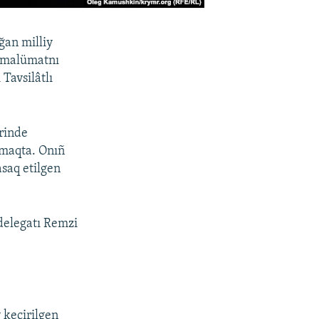
ğan milliy
u malümatnı
Tavsilâtlı
erinde
lmaqta. Onıñ
saq etilgen
delegatı Remzi
 keçirilgen