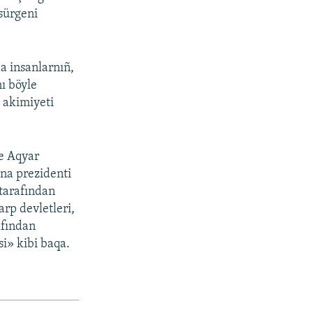
sürgeni
a insanlarnıñ,
ı böyle
 akimiyeti
ve Aqyar
ina prezidenti
 tarafından
arp devletleri,
afından
si» kibi baqa.