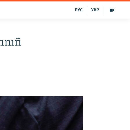
РУС
УКР
tınıñ