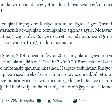
ında, yarımadada vaziyetniñ destabilizatsiya havfı üküm 
i.
çılıqlar bir çoq kere Rusiye tarafından işğal etilgen Qırımd
atarlarnıñ aq-uquqları bozulğanları aqqında aytıp, Moskvan
tatmağa çağırdılar. Rusiye nezareti astında bulunğan Qırım
rnı «ziyade arttırılğan» kibi saymaqta.
 Şurası, 2014 senesiniñ fevral 20 resmiy olaraq Qırımnıñ 
li künü olaraq ilân etti. Oktâbr 7 künü 2015 senesinde Ukra
o mütenasip qanunnı imzaladı. Halqara teşkilâtlar, Rusiye
apılğan işğal areketlerini qanunsız sayıp, onı takbih etti. Ğ
 sıra iqtisadiy sanktsiyalarnı ömürge keçirdi. Rusiye öz tar
ğalini inkâr etip, buña «tarihiy adaletniñ ğayrıdan tikleme
VPN-siz oquñız
Follow us
Print