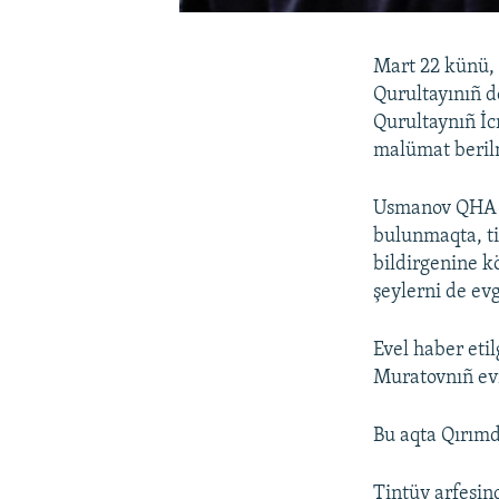
Mart 22 künü, 
Qurultayınıñ d
Qurultaynıñ İc
malümat beri
Usmanov QHA ag
bulunmaqta, ti
bildirgenine k
şeylerni de ev
Evel haber eti
Muratovnıñ evi
Bu aqta Qırımd
Tintüv arfesin