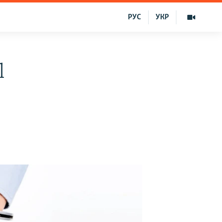
РУС
УКР
l