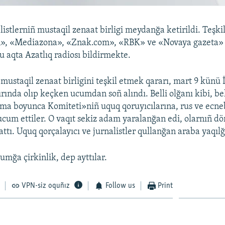
istlerniñ mustaqil zenaat birligi meydanğa ketirildi. Teşki
n», «Mediazona», «Znak.com», «RBK» ve «Novaya gazeta» 
Bu aqta Azatlıq radiosı bildirmekte.
 mustaqil zenaat birligini teşkil etmek qararı, mart 9 künü 
rında olıp keçken ucumdan soñ alındı. Belli olğanı kibi, bel
ma boyunca Komiteti»niñ uquq qoruyıcılarına, rus ve ecne
 ucum ettiler. O vaqıt sekiz adam yaralanğan edi, olarnıñ dö
ttı. Uquq qorçalayıcı ve jurnalistler qullanğan araba yaqılğ
mğa çirkinlik, dep ayttılar.
VPN-siz oquñız
Follow us
Print