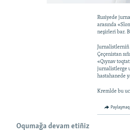
Rusiyede jurnal
arasında «Slo
neşirleri bar. 
Jurnalistlerniñ
Çeçenistan sıñı
«Qıynav toqtat
jurnalistlerge
hastahanede ya
Kremlde bu ucu
Paylaşmaq
Oqumağa devam etiñiz