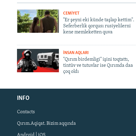
CEMİYET
"Er şeyni eki künde taşlap kettim".
Seferberlik qorqusı rusiyelilerni
kene memleketten quva
İNSAN AQLARI
"Qırım birdemligi" işini toqtattı,
tintüv ve tutuvlar ise Qırımda daa
çoq oldı
Русский
INFO
Українською
Contacts
QOŞULIÑIZ!
Qırım.Aqiqat. Bizim aqqında
Android | iOS