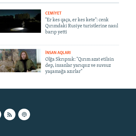
CEMİYET
"Er kes qaça, er kes kete": cenk
Qırımdaki Rusiye turistlerine nasıl
barıp yetti
İNSAN AQLARI
Olğa Skrıpnık: "Qırım azat etilsin
dep, insanlar yarıqsız ve suvsuz
yaşamağa azırlar"