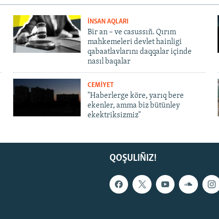
İNSAN AQLARI
Bir an – ve casussıñ. Qırım
mahkemeleri devlet hainligi
qabaatlavlarını daqqalar içinde
nasıl baqalar
CEMİYET
"Haberlerge köre, yarıq bere
ekenler, amma biz bütünley
ekektriksizmiz"
QOŞULIÑIZ!