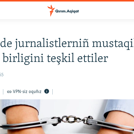
de jurnalistlerniñ mustaqi
birligini teşkil ettiler
55
VPN-siz oquñız