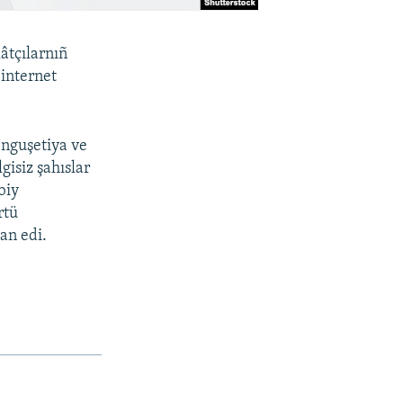
lâtçılarnıñ
internet
İnguşetiya ve
gisiz şahıslar
biy
rtü
an edi.