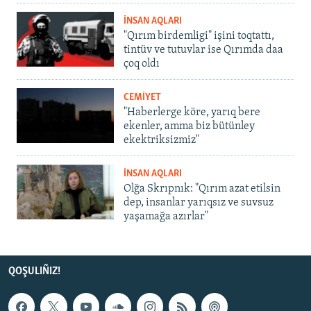
İNSAN AQLARI
"Qırım birdemligi" işini toqtattı,
tintüv ve tutuvlar ise Qırımda daa
çoq oldı
CEMİYET
"Haberlerge köre, yarıq bere
ekenler, amma biz bütünley
ekektriksizmiz"
İNSAN AQLARI
Olğa Skrıpnık: "Qırım azat etilsin
dep, insanlar yarıqsız ve suvsuz
yaşamağa azırlar"
QOŞULIÑIZ!