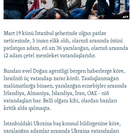
Русский
Українською
Mart 19 künü İstanbul şeherinde olğan patlav
QOŞULIÑIZ!
neticesinde, 5 insan elâk oldı, olarnıñ arasında özüni
patlatqan adam, eñ azı 36 yaralanğan, olarnıñ arasında
12 adam çetel memleket vatandaşlarıdır.
RFE/RS bütün saytları
Bundan evel Doğan agentligi bergen haberlerge köre,
İsrailniñ üç vatandaşı zarar kördi. Tasdıqlanmağan
malümatlarğa binaen, yaralanğan ecnebiyler arasında
İrlandiya, Almaniya, İslandiya, İran, OAE - niñ
vatandaşları bar. Belli olğanı kibi, olardan bazıları
kritik alda qalmaqta.
İstanbuldaki Ukraina baş konsuıl bildirgenine köre,
yaralanğan adamlar arasında Ukraina vatandaşları