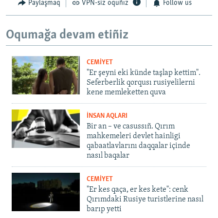
Paylaşmaq
VPN-siz oquñız
Follow us
Oqumağa devam etiñiz
CEMİYET
"Er şeyni eki künde taşlap kettim".
Seferberlik qorqusı rusiyelilerni
kene memleketten quva
İNSAN AQLARI
Bir an – ve casussıñ. Qırım
mahkemeleri devlet hainligi
qabaatlavlarını daqqalar içinde
nasıl baqalar
CEMİYET
"Er kes qaça, er kes kete": cenk
Qırımdaki Rusiye turistlerine nasıl
barıp yetti