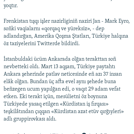
yoqtır.
Frenkistan tışqı işler nazirliginiñ naziri Jan - Mark Eyro,
soñki vaqialarnı «qorqaq ve yüreksiz», - dep
adlandırğan, Amerika Qoşma Ştatları, Türkiye halqına
öz taziyelerini Twitterde bildirdi.
İstanbuldaki ücüm Ankarada olğan terakttan soñ
nevbetteki oldı. Mart 13 aqşam, Türkiye paytahtı
Ankara şeherinde patlav neticesinde eñ azı 37 insan
elâk olğan. Bundan üç afta evel aynı şehede buna
beñzegen ucum yapılğan edi, o vaqıt 29 adam vefat
etken. Eki terakt içün, mesülietni öz boynuna
Türkiyede yasaq etilgen «Kürdistan iş fırqası»
teşkilâtından çıqqan «Kürdistan azat etüv qırğıyleri»
adlı gruppirovkası aldı.