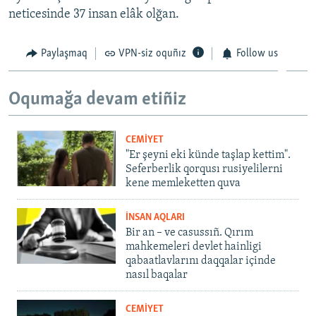
neticesinde 37 insan elâk olğan.
Paylaşmaq
VPN-siz oquñız
Follow us
Oqumağa devam etiñiz
CEMİYET
"Er şeyni eki künde taşlap kettim".
Seferberlik qorqusı rusiyelilerni
kene memleketten quva
İNSAN AQLARI
Bir an – ve casussıñ. Qırım
mahkemeleri devlet hainligi
qabaatlavlarını daqqalar içinde
nasıl baqalar
CEMİYET