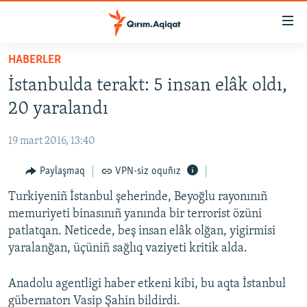
Link
açıqlığı
Esas
HABERLER
mündericege
HABERLER
İstanbulda terakt: 5 insan elâk oldı,
qaytmaq
SİYASET
Baş
20 yaralandı
İQTİSADİYAT
navigatsiyağa
qaytmaq
19 mart 2016, 13:40
CEMİYET
Qıdıruvğa
MEDENİYET
Paylaşmaq
VPN-siz oquñız
qaytmaq
İNSAN AQLARI
Turkiyeniñ İstanbul şeherinde, Beyoğlu rayonınıñ
memuriyeti binasınıñ yanında bir terrorist özüni
VİDEO
patlatqan. Neticede, beş insan elâk olğan, yigirmisi
SÜRET
yaralanğan, üçüniñ sağlıq vaziyeti kritik alda.
BLOGLAR
Anadolu agentligi haber etkeni kibi, bu aqta İstanbul
FİKİR
gübernatorı Vasip Şahin bildirdi.