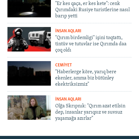
"Er kes qaça, er kes kete": cenk
Qırımdaki Rusiye turistlerine nasıl
barıp yetti
İNSAN AQLARI
"Qırım birdemligi" işini toqtattı,
tintüv ve tutuvlar ise Qırımda daa
çoq oldı
CEMİYET
"Haberlerge köre, yarıq bere
ekenler, amma biz bütünley
ekektriksizmiz"
İNSAN AQLARI
Olğa Skrıpnık: "Qırım azat etilsin
dep, insanlar yarıqsız ve suvsuz
yaşamağa azırlar"