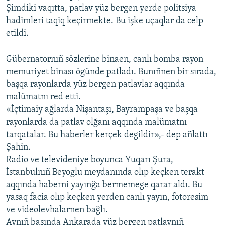
Şimdiki vaqıtta, patlav yüz bergen yerde politsiya
Русский
hadimleri taqiq keçirmekte. Bu işke uçaqlar da celp
etildi.
Українською
Gübernatornıñ sözlerine binaen, canlı bomba rayon
QOŞULIÑIZ!
memuriyet binası ögünde patladı. Bunıñnen bir sırada,
başqa rayonlarda yüz bergen patlavlar aqqında
malümatnı red etti.
«İçtimaiy ağlarda Nişantaşı, Bayrampaşa ve başqa
RFE/RS bütün saytları
rayonlarda da patlav olğanı aqqında malümatnı
tarqatalar. Bu haberler kerçek degildir»,- dep añlattı
Şahin.
Radio ve televideniye boyunca Yuqarı Şura,
İstanbulnıñ Beyoglu meydanında olıp keçken terakt
aqqında haberni yayınğa bermemege qarar aldı. Bu
yasaq facia olıp keçken yerden canlı yayın, fotoresim
ve videolevhalarnen bağlı.
Aynıñ başında Ankarada yüz bergen patlavnıñ