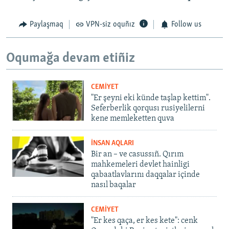
Paylaşmaq
VPN-siz oquñız
Follow us
Oqumağa devam etiñiz
CEMİYET
"Er şeyni eki künde taşlap kettim".
Seferberlik qorqusı rusiyelilerni
kene memleketten quva
İNSAN AQLARI
Bir an – ve casussıñ. Qırım
mahkemeleri devlet hainligi
qabaatlavlarını daqqalar içinde
nasıl baqalar
CEMİYET
"Er kes qaça, er kes kete": cenk