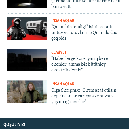
Qırımdaki Rusiye turistlerine nasıl
barıp yetti
İNSAN AQLARI
"Qırım birdemligi" işini toqtattı,
tintüv ve tutuvlar ise Qırımda daa
çoq oldı
CEMİYET
"Haberlerge köre, yarıq bere
ekenler, amma biz bütünley
ekektriksizmiz"
İNSAN AQLARI
Olğa Skrıpnık: "Qırım azat etilsin
dep, insanlar yarıqsız ve suvsuz
yaşamağa azırlar"
QOŞULIÑIZ!