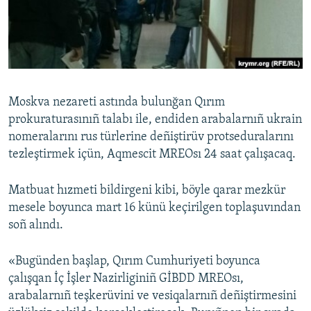
Русский
Українською
QOŞULIÑIZ!
Moskva nezareti astında bulunğan Qırım
prokuraturasınıñ talabı ile, endiden arabalarnıñ ukrain
nomeralarını rus türlerine deñiştirüv protseduralarını
RFE/RS bütün saytları
tezleştirmek içün, Aqmescit MREOsı 24 saat çalışacaq.
Matbuat hızmeti bildirgeni kibi, böyle qarar mezkür
mesele boyunca mart 16 künü keçirilgen toplaşuvından
soñ alındı.
«Bugünden başlap, Qırım Cumhuriyeti boyunca
çalışqan İç İşler Nazirliginiñ GİBDD MREOsı,
arabalarnıñ teşkerüvini ve vesiqalarnıñ deñiştirmesini