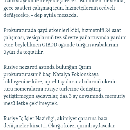
üzlüksiz şekilde kerçekleştirecek. Bunıñnen bir sırada,
gece saatleri çalışmaq içün, hızmetçilerniñ cedveli
deñişecek», - dep aytıla mesacda.
Prokuraturada qayd etkenleri kibi, hızmetniñ 24 saat
çalışması, vesiqalarnıñ tez sürette yañartuvında yardım
eter, böyleliknen GİBDD ögünde turğan arabalarnıñ
üyürı da toqtatılır.
Rusiye nezareti astında bulunğan Qırım
prokuraturasınıñ başı Natalya Poklonskaya
bildirgenine köre, aprel 1 qadar arabalarnıñ ukrain
türü nomeralarını rusiye türlerine deñiştirip
yetiştirmegen aydavcılar, daa 3 ay devamında memuriy
mesülietke çekilmeycek.
Rusiye İç İşler Nazirligi, akimiyet qararına bazı
deñişmeler kirsetti. Olarğa köre, qırımlı aydavcılar