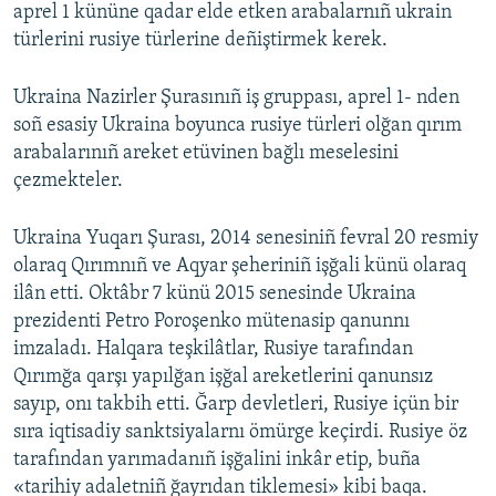
aprel 1 kününe qadar elde etken arabalarnıñ ukrain
türlerini rusiye türlerine deñiştirmek kerek.
Ukraina Nazirler Şurasınıñ iş gruppası, aprel 1- nden
soñ esasiy Ukraina boyunca rusiye türleri olğan qırım
arabalarınıñ areket etüvinen bağlı meselesini
çezmekteler.
Ukraina Yuqarı Şurası, 2014 senesiniñ fevral 20 resmiy
olaraq Qırımnıñ ve Aqyar şeheriniñ işğali künü olaraq
ilân etti. Oktâbr 7 künü 2015 senesinde Ukraina
prezidenti Petro Poroşenko mütenasip qanunnı
imzaladı. Halqara teşkilâtlar, Rusiye tarafından
Qırımğa qarşı yapılğan işğal areketlerini qanunsız
sayıp, onı takbih etti. Ğarp devletleri, Rusiye içün bir
sıra iqtisadiy sanktsiyalarnı ömürge keçirdi. Rusiye öz
tarafından yarımadanıñ işğalini inkâr etip, buña
«tarihiy adaletniñ ğayrıdan tiklemesi» kibi baqa.