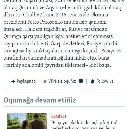
Ukraina Yuqarı Şurası, 2014 senesiniñ fevral 20 resmiy
olaraq Qırımnıñ ve Aqyar şeheriniñ işğali künü olaraq
ilân etti. Oktâbr 7 künü 2015 senesinde Ukraina
prezidenti Petro Poroşenko mütenasip qanunnı
imzaladı. Halqara teşkilâtlar, Rusiye tarafından
Qırımğa qarşı yapılğan işğal areketlerini qanunsız
sayıp, onı takbih etti. Ğarp devletleri, Rusiye içün bir
sıra iqtisadiy sanktsiyalarnı ömürge keçirdi. Rusiye öz
tarafından yarımadanıñ işğalini inkâr etip, buña
«tarihiy adaletniñ ğayrıdan tiklemesi» kibi baqa.
Paylaşmaq
VPN-siz oquñız
Follow us
Oqumağa devam etiñiz
CEMİYET
"Er şeyni eki künde taşlap kettim".
Seferberlik qorqusı rusiyelilerni