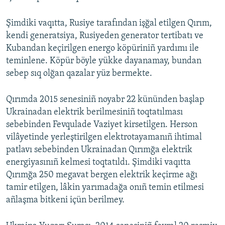
Şimdiki vaqıtta, Rusiye tarafından işğal etilgen Qırım,
kendi generatsiya, Rusiyeden generator tertibatı ve
Kubandan keçirilgen energo köpüriniñ yardımı ile
teminlene. Köpür böyle yükke dayanamay, bundan
sebep sıq olğan qazalar yüz bermekte.
Qırımda 2015 senesiniñ noyabr 22 kününden başlap
Ukrainadan elektrik berilmesiniñ toqtatılması
sebebinden Fevqulade Vaziyet kirsetilgen. Herson
vilâyetinde yerleştirilgen elektrotayamanıñ ihtimal
patlavı sebebinden Ukrainadan Qırımğa elektrik
energiyasınıñ kelmesi toqtatıldı. Şimdiki vaqıtta
Qırımğa 250 megavat bergen elektrik keçirme ağı
tamir etilgen, lâkin yarımadağa onıñ temin etilmesi
añlaşma bitkeni içün berilmey.