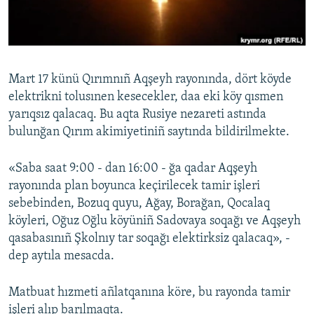
Русский
Українською
Mart 17 künü Qırımnıñ Aqşeyh rayonında, dört köyde
QOŞULIÑIZ!
elektrikni tolusınen kesecekler, daa eki köy qısmen
yarıqsız qalacaq. Bu aqta Rusiye nezareti astında
bulunğan Qırım akimiyetiniñ saytında bildirilmekte.
RFE/RS bütün saytları
«Saba saat 9:00 - dan 16:00 - ğa qadar Aqşeyh
rayonında plan boyunca keçirilecek tamir işleri
sebebinden, Bozuq quyu, Ağay, Borağan, Qocalaq
köyleri, Oğuz Oğlu köyüniñ Sadovaya soqağı ve Aqşeyh
qasabasınıñ Şkolnıy tar soqağı elektirksiz qalacaq», -
dep aytıla mesacda.
Matbuat hızmeti añlatqanına köre, bu rayonda tamir
işleri alıp barılmaqta.