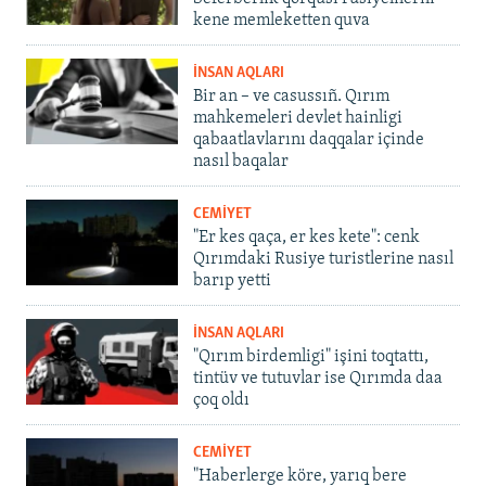
kene memleketten quva
İNSAN AQLARI
Bir an – ve casussıñ. Qırım
mahkemeleri devlet hainligi
qabaatlavlarını daqqalar içinde
nasıl baqalar
CEMİYET
"Er kes qaça, er kes kete": cenk
Qırımdaki Rusiye turistlerine nasıl
barıp yetti
İNSAN AQLARI
"Qırım birdemligi" işini toqtattı,
tintüv ve tutuvlar ise Qırımda daa
çoq oldı
CEMİYET
"Haberlerge köre, yarıq bere