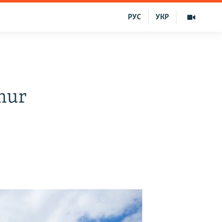
РУС
УКР
mur