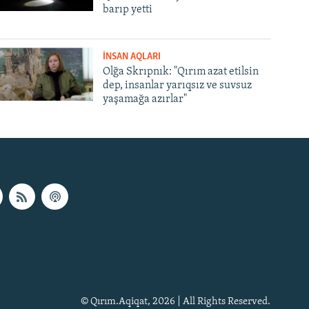
barıp yetti
İNSAN AQLARI
Olğa Skrıpnık: "Qırım azat etilsin
dep, insanlar yarıqsız ve suvsuz
yaşamağa azırlar"
© Qırım.Aqiqat, 2026 | All Rights Reserved.