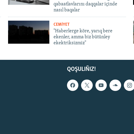
qabaatlavlarını daqqalar içinde
nasıl baqalar
CEMİYET
"Haberlerge köre, yarıq bere
ekenler, amma biz bütünley
ekektriksizmiz"
QOŞULIÑIZ!