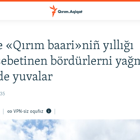
e «Qırım baari»niñ yıllığı
ebetinen bördürlerni yağ
e yuvalar
:35
VPN-siz oquñız