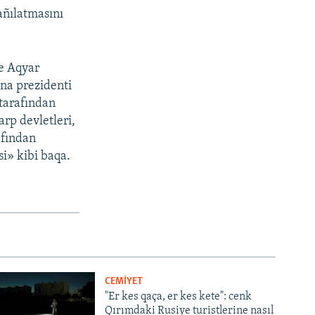
añılatmasını
ve Aqyar
ina prezidenti
 tarafından
arp devletleri,
afından
si» kibi baqa.
CEMİYET
"Er kes qaça, er kes kete": cenk
Qırımdaki Rusiye turistlerine nasıl