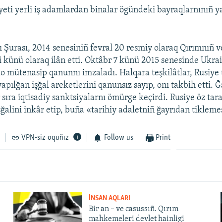
ti yerli iş adamlardan binalar ögündeki bayraqlarnınıñ y
 Şurası, 2014 senesiniñ fevral 20 resmiy olaraq Qırımnıñ 
li künü olaraq ilân etti. Oktâbr 7 künü 2015 senesinde Ukra
o mütenasip qanunnı imzaladı. Halqara teşkilâtlar, Rusiye
apılğan işğal areketlerini qanunsız sayıp, onı takbih etti. Ğ
 sıra iqtisadiy sanktsiyalarnı ömürge keçirdi. Rusiye öz tar
ğalini inkâr etip, buña «tarihiy adaletniñ ğayrıdan tikleme
VPN-siz oquñız
Follow us
Print
İNSAN AQLARI
Bir an – ve casussıñ. Qırım
mahkemeleri devlet hainligi