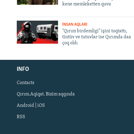
kene memleketten quva
İNSAN AQLARI
"Qırım birdemligi" işini toqtattı,
tintüv ve tutuvlar ise Qırımda daa
çoq oldı
Русский
INFO
Українською
Contacts
QOŞULIÑIZ!
Qırım.Aqiqat. Bizim aqqında
Android | iOS
RSS
RFE/RS bütün saytları