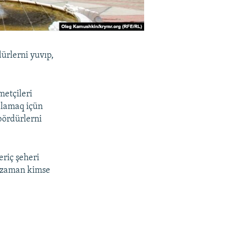
dürlerni yuvıp,
metçileri
alamaq içün
bördürlerni
riç şeheri
n zaman kimse