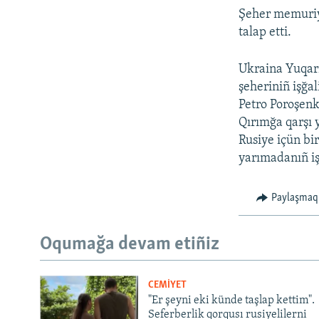
Şeher memuriye
talap etti.
Ukraina Yuqarı
şeheriniñ işğa
Petro Poroşenk
Qırımğa qarşı y
Rusiye içün bir
yarımadanıñ iş
Paylaşmaq
Oqumağa devam etiñiz
CEMİYET
"Er şeyni eki künde taşlap kettim".
Seferberlik qorqusı rusiyelilerni