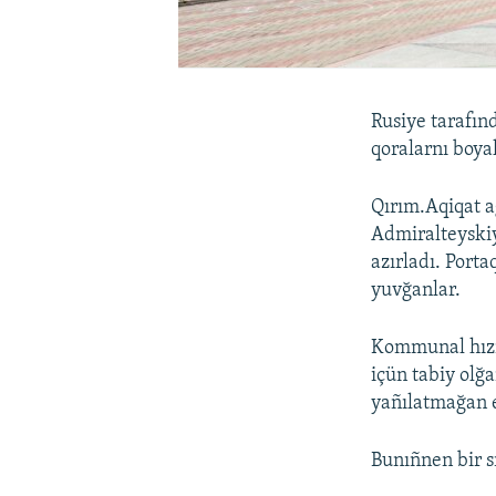
Rusiye tarafınd
qoralarnı boyal
Qırım.Aqiqat a
Admiralteyskiy
azırladı. Port
yuvğanlar.
Kommunal hızme
içün tabiy olğ
yañılatmağan 
Bunıñnen bir s