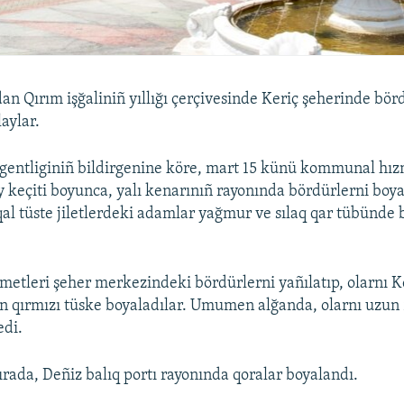
an Qırım işğaliniñ yıllığı çerçivesinde Keriç şeherinde bör
aylar.
gentliginiñ bildirgenine köre, mart 15 künü kommunal hız
 keçiti boyunca, yalı kenarınıñ rayonında bördürlerni boy
aqal tüste jiletlerdeki adamlar yağmur ve sılaq qar tübünde 
tleri şeher merkezindeki bördürlerni yañılatıp, olarnı Ke
an qırmızı tüske boyaladılar. Umumen alğanda, olarnı uzu
edi.
ırada, Deñiz balıq portı rayonında qoralar boyalandı.