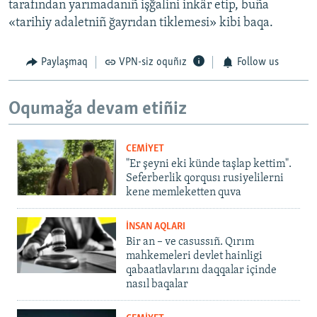
tarafından yarımadanıñ işğalini inkâr etip, buña
«tarihiy adaletniñ ğayrıdan tiklemesi» kibi baqa.
Paylaşmaq
VPN-siz oquñız
Follow us
Oqumağa devam etiñiz
CEMİYET
"Er şeyni eki künde taşlap kettim".
Seferberlik qorqusı rusiyelilerni
kene memleketten quva
İNSAN AQLARI
Bir an – ve casussıñ. Qırım
mahkemeleri devlet hainligi
qabaatlavlarını daqqalar içinde
nasıl baqalar