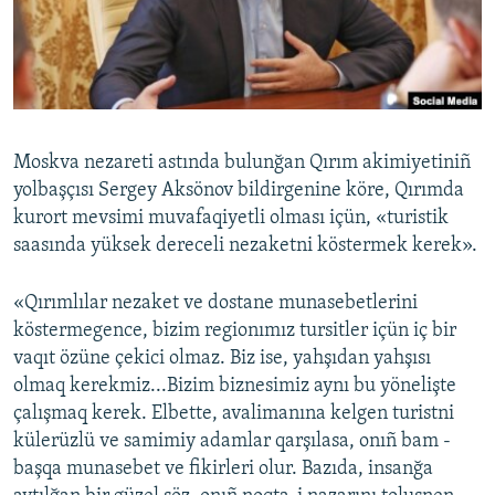
Русский
Українською
QOŞULIÑIZ!
Moskva nezareti astında bulunğan Qırım akimiyetiniñ
yolbaşçısı Sergey Aksönov bildirgenine köre, Qırımda
kurort mevsimi muvafaqiyetli olması içün, «turistik
RFE/RS bütün saytları
saasında yüksek dereceli nezaketni köstermek kerek».
«Qırımlılar nezaket ve dostane munasebetlerini
köstermegence, bizim regionımız tursitler içün iç bir
vaqıt özüne çekici olmaz. Biz ise, yahşıdan yahşısı
olmaq kerekmiz...Bizim biznesimiz aynı bu yönelişte
çalışmaq kerek. Elbette, avalimanına kelgen turistni
külerüzlü ve samimiy adamlar qarşılasa, onıñ bam -
başqa munasebet ve fikirleri olur. Bazıda, insanğa