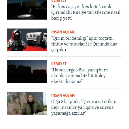
CEMİYET
"Er kes qaça, er kes kete": cenk
Qırımdaki Rusiye turistlerine nasıl
barıp yetti
İNSAN AQLARI
"Qırım birdemligi" işini toqtattı,
tintüv ve tutuvlar ise Qırımda daa
çoq oldı
CEMİYET
"Haberlerge köre, yarıq bere
ekenler, amma biz bütünley
ekektriksizmiz"
İNSAN AQLARI
Olğa Skrıpnık: "Qırım azat etilsin
dep, insanlar yarıqsız ve suvsuz
yaşamağa azırlar"