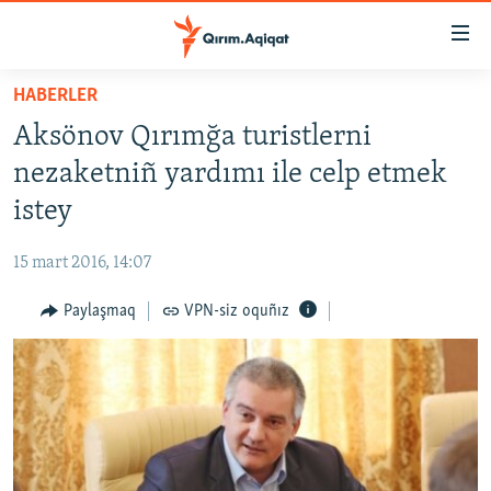
Link
açıqlığı
Esas
HABERLER
mündericege
HABERLER
Aksönov Qırımğa turistlerni
qaytmaq
SİYASET
Baş
nezaketniñ yardımı ile celp etmek
İQTİSADİYAT
navigatsiyağa
istey
qaytmaq
CEMİYET
Qıdıruvğa
15 mart 2016, 14:07
MEDENİYET
qaytmaq
Paylaşmaq
VPN-siz oquñız
İNSAN AQLARI
VİDEO
SÜRET
BLOGLAR
FİKİR