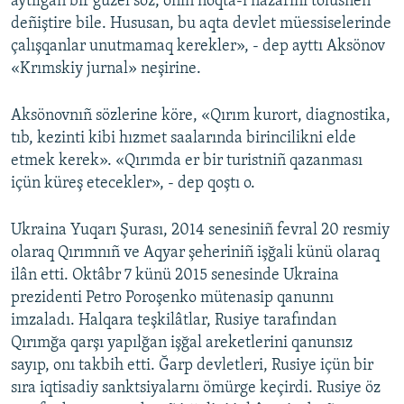
aytılğan bir güzel söz, onıñ noqta-i nazarını tolusnen
deñiştire bile. Hususan, bu aqta devlet müessiselerinde
çalışqanlar unutmamaq kerekler», - dep ayttı Aksönov
«Krımskiy jurnal» neşirine.
Aksönovnıñ sözlerine köre, «Qırım kurort, diagnostika,
tıb, kezinti kibi hızmet saalarında birincilikni elde
etmek kerek». «Qırımda er bir turistniñ qazanması
içün küreş etecekler», - dep qoştı o.
Ukraina Yuqarı Şurası, 2014 senesiniñ fevral 20 resmiy
olaraq Qırımnıñ ve Aqyar şeheriniñ işğali künü olaraq
ilân etti. Oktâbr 7 künü 2015 senesinde Ukraina
prezidenti Petro Poroşenko mütenasip qanunnı
imzaladı. Halqara teşkilâtlar, Rusiye tarafından
Qırımğa qarşı yapılğan işğal areketlerini qanunsız
sayıp, onı takbih etti. Ğarp devletleri, Rusiye içün bir
sıra iqtisadiy sanktsiyalarnı ömürge keçirdi. Rusiye öz