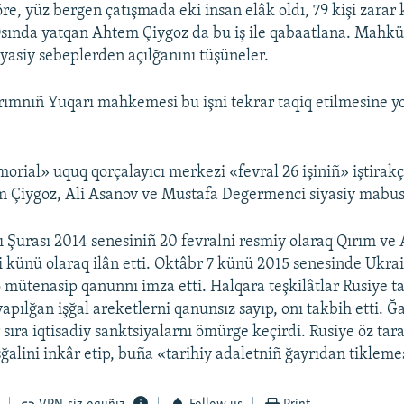
e, yüz bergen çatışmada eki insan elâk oldı, 79 kişi zarar 
sında yatqan Ahtem Çiygoz da bu iş ile qabaatlana. Mahkü
iyasiy sebeplerden açılğanını tüşüneler.
ırımnıñ Yuqarı mahkemesi bu işni tekrar taqiq etilmesine 
rial» uquq qorçalayıcı merkezi «fevral 26 işiniñ» iştirakçi
 Çiygoz, Ali Asanov ve Mustafa Degermenci siyasiy mabus 
 Şurası 2014 senesiniñ 20 fevralni resmiy olaraq Qırım ve
li künü olaraq ilân etti. Oktâbr 7 künü 2015 senesinde Ukra
 mütenasip qanunnı imza etti. Halqara teşkilâtlar Rusiye t
apılğan işğal areketlerni qanunsız sayıp, onı takbih etti. Ğ
 sıra iqtisadiy sanktsiyalarnı ömürge keçirdi. Rusiye öz tar
ğalini inkâr etip, buña «tarihiy adaletniñ ğayrıdan tikleme