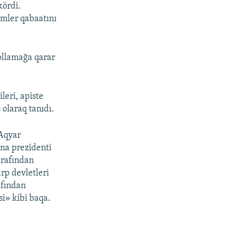
kördi.
mler qabaatını
yollamağa qarar
leri, apiste
olaraq tanıdı.
 Aqyar
ina prezidenti
arafından
arp devletleri
afından
si» kibi baqa.