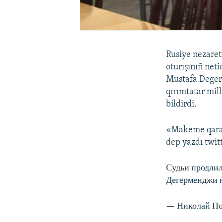
Rusiye nezaret
oturışınıñ net
Mustafa Degerm
qırımtatar mil
bildirdi.
«Makeme qararı
dep yazdı twit
Судьи продлил
Дегерменджи н
— Николай По