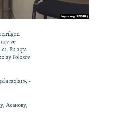
çirilgen
anov ve
ldı. Bu aqta
kolay Polozov
alacaqlar», -
у, Асанову,