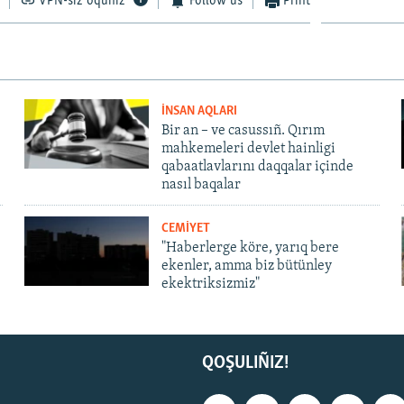
VPN-siz oquñız
Follow us
Print
İNSAN AQLARI
Bir an – ve casussıñ. Qırım
mahkemeleri devlet hainligi
qabaatlavlarını daqqalar içinde
nasıl baqalar
CEMİYET
"Haberlerge köre, yarıq bere
ekenler, amma biz bütünley
ekektriksizmiz"
QOŞULIÑIZ!