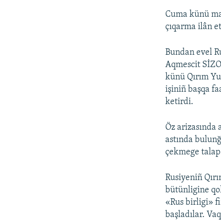
Cuma künü mak
çıqarma ilân et
Bundan evel Ru
Aqmescit SİZOs
künü Qırım Yu
işiniñ başqa f
ketirdi.
Öz arizasında 
astında bulun
çekmege talap 
Rusiyeniñ Qırı
bütünligine qo
«Rus birligi» 
başladılar. Vaq