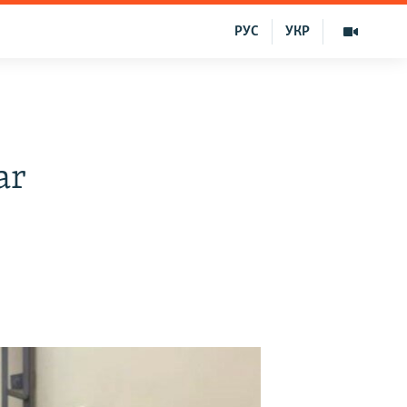
РУС
УКР
ar