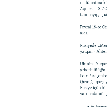
malümatına kör
Aqmescit SİZO
tanımayıp, iş s
Fevral 15-te Q
aldı.
Rusiyede «Memo
yatqan – Ahtem
Ukraina Yuqarı
şeheriniñ işğa
Petr Poroşenko
Qırımğa qarşı y
Rusiye içün bir
yarımadanıñ iş