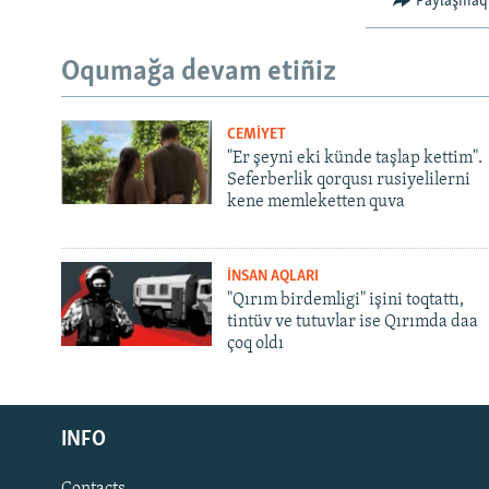
Paylaşmaq
Oqumağa devam etiñiz
CEMİYET
"Er şeyni eki künde taşlap kettim".
Seferberlik qorqusı rusiyelilerni
kene memleketten quva
İNSAN AQLARI
"Qırım birdemligi" işini toqtattı,
tintüv ve tutuvlar ise Qırımda daa
çoq oldı
Русский
INFO
Українською
Contacts