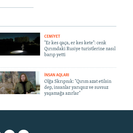
CEMİYET
"Er kes qaça, er kes kete": cenk
Qırımdaki Rusiye turistlerine nasıl
barıp yetti
İNSAN AQLARI
Olğa Skrıpnık: "Qırım azat etilsin
dep, insanlar yarıqsız ve suvsuz
yaşamağa azırlar"