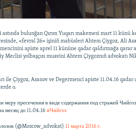
i astında bulunğan Qırım Yuqarı makemesi mart 11 künü ke
icesinde, «fevral 26» işiniñ mabüsleri Ahtem Çiygoz, Ali As
encinini apiste aprel 11 kününe qadar qaldırmağa qarar a
liy Meclisi yolbaşçısı muavini Ahtem Çiygoznıñ advokatı Ni
 ile Çiygoz, Asanov ve Degermenci apiste 11.04.16 qadar q
terde o.
и меру пресечения в виде содержания под стражей Чийгоз
а месяц до 11.04.16
#Чийгоз
лозов (@Moscow_advokat)
11 марта 2016 г.