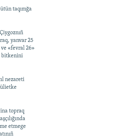
ütün taqımğa
 Çiygoznıñ
raq, yanvar 25
ve «fevral 26»
 bitkenini
ml nezareti
ülietke
aina topraq
aşçılığında
hkeme etmege
atınıñ