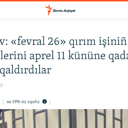
v: «fevral 26» qırım işiniñ
erini aprel 11 kününe qad
 qaldırdılar
57
VPN-siz oquñız