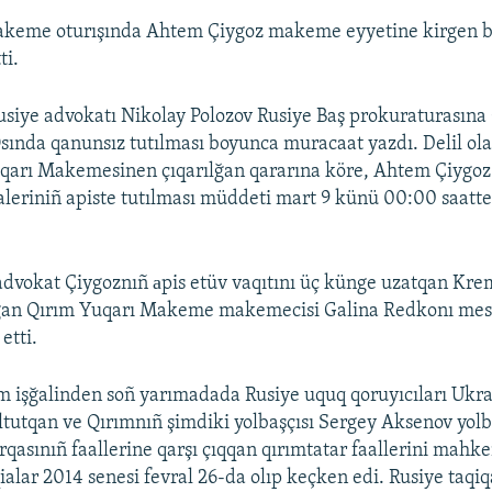
eme oturışında Ahtem Çiygoz makeme eyyetine kirgen b
ti.
siye advokatı Nikolay Polozov Rusiye Baş prokuraturasına
ında qanunsız tutılması boyunca muracaat yazdı. Delil ola
qarı Makemesinen çıqarılğan qararına köre, Ahtem Çiygoz 
aaleriniñ apiste tutılması müddeti mart 9 künü 00:00 saatte
advokat Çiygoznıñ аpis etüv vaqıtını üç künge uzatqan Kre
ğan Qırım Yuqarı Makeme makemecisi Galina Redkonı mes
etti.
m işğalinden soñ yarımadada Rusiye uquq qoruyıcıları Ukr
ltutqan ve Qırımnıñ şimdiki yolbaşçısı Sergey Aksenov yolb
firqasınıñ faallerine qarşı çıqqan qırımtatar faallerini ma
ialar 2014 senesi fevral 26-da olıp keçken edi. Rusiye taqiq