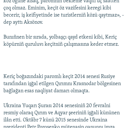
köz ögüne alsaq, paromnıñ bekleme vaqıtı üç saatten
çoq olmaz. Eminim, keçit öz vazifesini keregi kibi
becerir, iş keifiyetinde ise turistlerniñ közü qaytmaz», -
dep ayttı Aksönov.
Bunıñnen bir sırada, yolbaşçı qayd etkeni kibi, Keriç
köpürniñ quruluvı keçitniñ çalışmasına keder etmez.
Keriç boğazındaki paromlı keçit 2014 senesi Rusiye
tarafından işğal etilgen Qırımnı Krasnodar bölgesinen
bağlağan esas naqliyat damarı olmaqta.
Ukraina Yuqarı Şurası 2014 senesiniñ 20 fevralni
resmiy olaraq Qırım ve Aqyar şeeriniñ işğali kününen
ilân etti. Oktâbr 7 künü 2015 senesinde Ukraina
prezidenti Petr Poroşenko mütenasip qanunnı imza