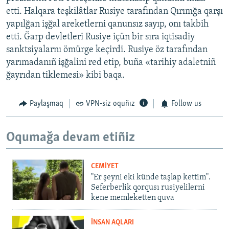
etti. Halqara teşkilâtlar Rusiye tarafından Qırımğa qarşı
yapılğan işğal areketlerni qanunsız sayıp, onı takbih
etti. Ğarp devletleri Rusiye içün bir sıra iqtisadiy
sanktsiyalarnı ömürge keçirdi. Rusiye öz tarafından
yarımadanıñ işğalini red etip, buña «tarihiy adaletniñ
ğayrıdan tiklemesi» kibi baqa.
Paylaşmaq
VPN-siz oquñız
Follow us
Oqumağa devam etiñiz
CEMİYET
"Er şeyni eki künde taşlap kettim".
Seferberlik qorqusı rusiyelilerni
kene memleketten quva
İNSAN AQLARI