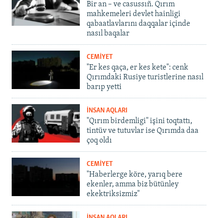
Bir an – ve casussıñ. Qırım
mahkemeleri devlet hainligi
qabaatlavlarını daqqalar içinde
nasıl baqalar
CEMİYET
"Er kes qaça, er kes kete": cenk
Qırımdaki Rusiye turistlerine nasıl
barıp yetti
İNSAN AQLARI
"Qırım birdemligi" işini toqtattı,
tintüv ve tutuvlar ise Qırımda daa
çoq oldı
CEMİYET
"Haberlerge köre, yarıq bere
ekenler, amma biz bütünley
ekektriksizmiz"
İNSAN AQLARI