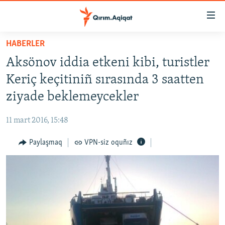
Link
açıqlığı
Esas
HABERLER
mündericege
HABERLER
Aksönov iddia etkeni kibi, turistler
qaytmaq
SİYASET
Baş
Keriç keçitiniñ sırasında 3 saatten
İQTİSADİYAT
navigatsiyağa
ziyade beklemeycekler
qaytmaq
CEMİYET
Qıdıruvğa
11 mart 2016, 15:48
MEDENİYET
qaytmaq
Paylaşmaq
VPN-siz oquñız
İNSAN AQLARI
VİDEO
SÜRET
BLOGLAR
FİKİR