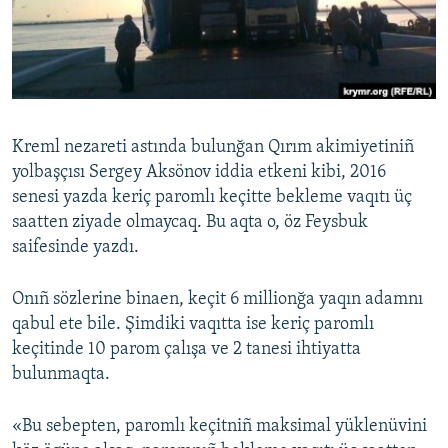
Русский
Українською
QOŞULIÑIZ!
Kreml nezareti astında bulunğan Qırım akimiyetiniñ
yolbaşçısı Sergey Aksönov iddia etkeni kibi, 2016
senesi yazda keriç paromlı keçitte bekleme vaqıtı üç
RFE/RS bütün saytları
saatten ziyade olmaycaq. Bu aqta o, öz Feysbuk
saifesinde yazdı.
Onıñ sözlerine binaen, keçit 6 millionğa yaqın adamnı
qabul ete bile. Şimdiki vaqıtta ise keriç paromlı
keçitinde 10 parom çalışa ve 2 tanesi ihtiyatta
bulunmaqta.
«Bu sebepten, paromlı keçitniñ maksimal yüklenüvini