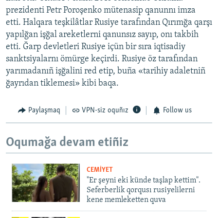
prezidenti Petr Poroşenko mütenasip qanunnı imza
etti. Halqara teşkilâtlar Rusiye tarafından Qırımğa qarşı
yapılğan işğal areketlerni qanunsız sayıp, onı takbih
etti. Ğarp devletleri Rusiye içün bir sıra iqtisadiy
sanktsiyalarnı ömürge keçirdi. Rusiye öz tarafından
yarımadanıñ işğalini red etip, buña «tarihiy adaletniñ
ğayrıdan tiklemesi» kibi baqa.
Paylaşmaq
VPN-siz oquñız
Follow us
Oqumağa devam etiñiz
CEMİYET
"Er şeyni eki künde taşlap kettim".
Seferberlik qorqusı rusiyelilerni
kene memleketten quva