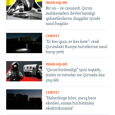
İNSAN AQLARI
Bir an – ve casussıñ. Qırım
mahkemeleri devlet hainligi
qabaatlavlarını daqqalar içinde
nasıl baqalar
CEMİYET
"Er kes qaça, er kes kete": cenk
Qırımdaki Rusiye turistlerine nasıl
barıp yetti
İNSAN AQLARI
"Qırım birdemligi" işini toqtattı,
tintüv ve tutuvlar ise Qırımda daa
çoq oldı
CEMİYET
"Haberlerge köre, yarıq bere
ekenler, amma biz bütünley
ekektriksizmiz"