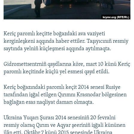
Русский
Українською
Keriç paromlı keçitte boğazdaki ava vaziyeti
QOŞULIÑIZ!
kerginleşkeni aqqında haber ettiler. Taşıyıcınıñ resmiy
saytında yelniñ küçleşmesi aqqında aytılmaqta.
Gidromettsentrniñ qaydlarına köre, mart 10 künü Keriç
RFE/RS bütün saytları
paromlı keçitinde küçlü yel esmesi qayd etildi.
Keriç boğazındaki paromlı keçit 2014 senesi Rusiye
tarafından işğal etilgen Qırımnı Krasnodar bölgesinen
bağlağan esas naqliyat damarı olmaqta.
Ukraina Yuqarı Şurası 2014 senesiniñ 20 fevralni
resmiy olaraq Qırım ve Aqyar şeeriniñ işğali kününen
ilân etti. Oktâbr 7 künü 2015 senesinde Ukraina