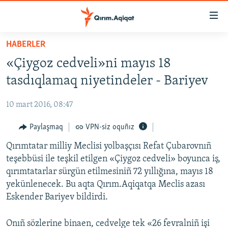
Link
açıqlığı
Esas
HABERLER
mündericege
HABERLER
«Çiygoz cedveli»ni mayıs 18
qaytmaq
SİYASET
Baş
tasdıqlamaq niyetindeler - Bariyev
İQTİSADİYAT
navigatsiyağa
qaytmaq
10 mart 2016, 08:47
CEMİYET
Qıdıruvğa
MEDENİYET
Paylaşmaq
VPN-siz oquñız
qaytmaq
İNSAN AQLARI
Qırımtatar milliy Meclisi yolbaşçısı Refat Çubarovnıñ
teşebbüsi ile teşkil etilgen «Çiygoz cedveli» boyunca iş,
VİDEO
qırımtatarlar sürgün etilmesiniñ 72 yıllığına, mayıs 18
SÜRET
yekünlenecek. Bu aqta Qırım.Aqiqatqa Meclis azası
Eskender Bariyev bildirdi.
BLOGLAR
FİKİR
Onıñ sözlerine binaen, cedvelge tek «26 fevralniñ işi