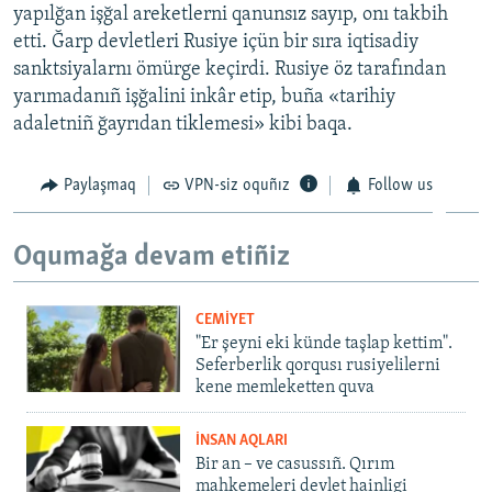
yapılğan işğal areketlerni qanunsız sayıp, onı takbih
etti. Ğarp devletleri Rusiye içün bir sıra iqtisadiy
sanktsiyalarnı ömürge keçirdi. Rusiye öz tarafından
yarımadanıñ işğalini inkâr etip, buña «tarihiy
adaletniñ ğayrıdan tiklemesi» kibi baqa.
Paylaşmaq
VPN-siz oquñız
Follow us
Oqumağa devam etiñiz
CEMİYET
"Er şeyni eki künde taşlap kettim".
Seferberlik qorqusı rusiyelilerni
kene memleketten quva
İNSAN AQLARI
Bir an – ve casussıñ. Qırım
mahkemeleri devlet hainligi