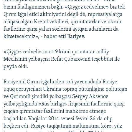
bizim faalligimiznen bağlı. «Çiygoz cedveline» biz tek
Qırım işğal etici akimiyetini degil de, repressiyalarğa
alâqası olğan Kreml vekilleri, qırımtatarlar ve ukrain
faallerine qarşı yalan sözlerini aytqan adamlarnı da
kirsetecekmiz», - haber etti Bariyev.
«Çiygoz cedveli» mart 9 künü qırımtatar milliy
Meclisiniñ yolbaşçısı Refat Çubarovnıñ teşebbüsi ile
peyda oldı.
Rusiyeniñ Qırım işğalinden soñ yarımadada Rusiye
uquq qoruyıcıları Ukraina topraq bütünligine qoltutqan
ve Qırımnıñ şimdiki yolbaşçısı Sergey Aksenov
yolbaşçılığında «Rus birligi» firqasınıñ faallerine qarşı
çıqqan qırımtatar faallerini mahkeme etmege
başladılar. Vaqialar 2014 senesi fevral 26-da olıp
keçken edi. Rusiye taqiqatınıñ malümatına köre, yüz