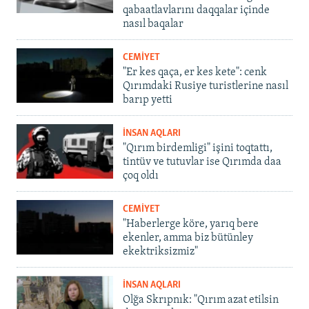
qabaatlavlarını daqqalar içinde
nasıl baqalar
CEMİYET
"Er kes qaça, er kes kete": cenk
Qırımdaki Rusiye turistlerine nasıl
barıp yetti
İNSAN AQLARI
"Qırım birdemligi" işini toqtattı,
tintüv ve tutuvlar ise Qırımda daa
çoq oldı
CEMİYET
"Haberlerge köre, yarıq bere
ekenler, amma biz bütünley
ekektriksizmiz"
İNSAN AQLARI
Olğa Skrıpnık: "Qırım azat etilsin