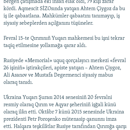
bergen çatışmada eki insan elâk oldı, 79 kişi zarar
kördi. Aqmescit SİZOsında yatqan Ahtem Çiygoz da bu
iş ile qabaatlana. Mahkümler qabaatını tanımayıp, iş
siyasiy sebeplerden açılğanını tüşüneler.
Fevral 15-te Qırımnıñ Yuqarı mahkemesi bu işni tekrar
taqiq etilmesine yollamağa qarar aldı.
Rusiyede «Memorial» uquq qorçalayıcı merkezi «fevral
26 işiniñ» iştirakçileri, apiste yatqan – Ahtem Çiygoz,
Ali Asanov ve Mustafa Degermenci siyasiy mabus
olaraq tanıdı.
Ukraina Yuqarı Şurası 2014 senesiniñ 20 fevralni
resmiy olaraq Qırım ve Aqyar şeheriniñ işğali künü
olaraq ilân etti. Oktâbr 7 künü 2015 senesinde Ukraina
prezidenti Petr Poroşenko mütenasip qanunnı imza
etti. Halqara teşkilâtlar Rusiye tarafından Qırımğa qarşı