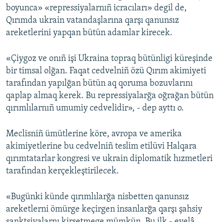
boyunca» «repressiyalarnıñ icracıları» degil de,
Русский
Qırımda ukrain vatandaşlarına qarşı qanunsız
areketlerini yapqan bütün adamlar kirecek.
Українською
«Çiygoz ve onıñ işi Ukraina topraq bütünligi küreşinde
QOŞULIÑIZ!
bir timsal olğan. Faqat cedvelniñ özü Qırım akimiyeti
tarafından yapılğan bütün aq qoruma bozuvlarını
qaplap almaq kerek. Bu repressiyalarğa oğrağan bütün
qırımlılarnıñ umumiy cedvelidir», - dep ayttı o.
RFE/RS bütün saytları
Meclisniñ ümütlerine köre, avropa ve amerika
akimiyetlerine bu cedvelniñ teslim etilüvi Halqara
qırımtatarlar kongresi ve ukrain diplomatik hızmetleri
tarafından kerçekleştirilecek.
«Bugünki künde qırımlılarğa nisbetten qanunsız
areketlerni ömürge keçirgen insanlarğa qarşı şahsiy
sanktsiyalarnı kirsetmege mümkün. Bu ilk - evelâ