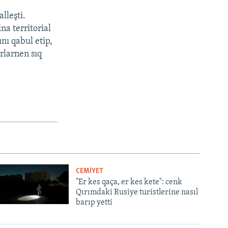
lleşti.
na territorial
nı qabul etip,
rlarnen sıq
CEMİYET
"Er kes qaça, er kes kete": cenk
Qırımdaki Rusiye turistlerine nasıl
barıp yetti