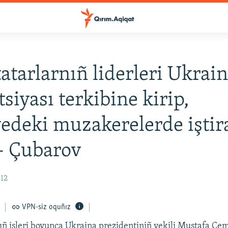
atarlarnıñ liderleri Ukrai
tsiyası terkibine kirip,
edeki muzakerelerde iştir
 - Çubarov
:12
VPN-siz oquñız
ıñ işleri boyunca Ukraina prezidentiniñ vekili Mustafa Cem