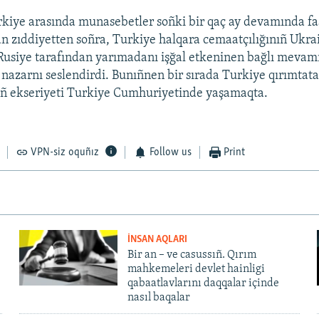
kiye arasında munasebetler soñki bir qaç ay devamında faa
n zıddiyetten soñra, Turkiye halqara cemaatçılığınıñ Ukrai
Rusiye tarafından yarımadanı işğal etkeninen bağlı mevamı
i nazarnı seslendirdi. Bunıñnen bir sırada Turkiye qırımtata
nıñ ekseriyeti Turkiye Cumhuriyetinde yaşamaqta.
VPN-siz oquñız
Follow us
Print
İNSAN AQLARI
Bir an – ve casussıñ. Qırım
mahkemeleri devlet hainligi
qabaatlavlarını daqqalar içinde
nasıl baqalar