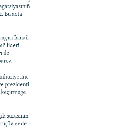
egatsiyasınıñ
r. Bu aqta
şçısı İsmail
ıñ lideri
ı ile
arov.
umhuriyetine
ye prezidenti
i keçirmege
ik şurasınıñ
örüşüvler de