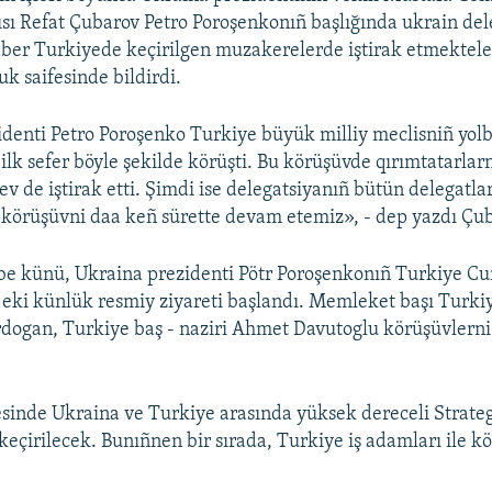
ısı Refat Çubarov Petro Poroşenkonıñ başlığında ukrain del
raber Turkiyede keçirilgen muzakerelerde iştirak etmektele
k saifesinde bildirdi.
denti Petro Poroşenko Turkiye büyük milliy meclisniñ yolba
k sefer böyle şekilde körüşti. Bu körüşüvde qırımtatarlarn
 de iştirak etti. Şimdi ise delegatsiyanıñ bütün delegatlar
körüşüvni daa keñ sürette devam etemiz», - dep yazdı Çub
nbe künü, Ukraina prezidenti Pötr Poroşenkonıñ Turkiye C
n eki künlük resmiy ziyareti başlandı. Memleket başı Turki
dogan, Turkiye baş - naziri Ahmet Davutoglu körüşüvlern
esinde Ukraina ve Turkiye arasında yüksek dereceli Strateg
 keçirilecek. Bunıñnen bir sırada, Turkiye iş adamları ile k