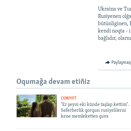
Ukraina ve Tur
Rusiyenen olğa
bütünliginen, 
kendi noqta - 
bağlıdır, olar
Paylaşmaq
Oqumağa devam etiñiz
CEMİYET
"Er şeyni eki künde taşlap kettim".
Seferberlik qorqusı rusiyelilerni
kene memleketten quva