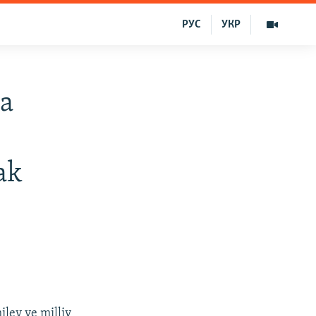
РУС
УКР
na
ak
ilev ve milliy