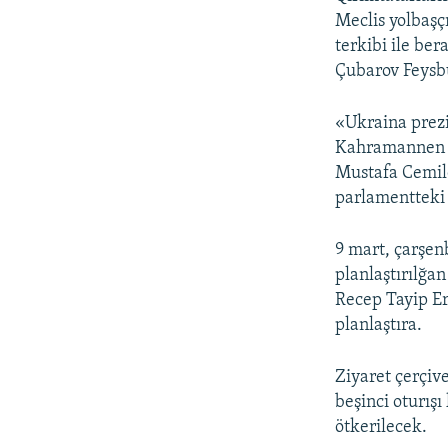
Meclis yolbaşç
terkibi ile be
Çubarov Feysbu
«Ukraina prezi
Kahramannen il
Mustafa Cemilev
parlamentteki 
9 mart, çarşe
planlaştırılğa
Recep Tayip Er
planlaştıra.
Ziyaret çerçiv
beşinci oturışı
ötkerilecek.