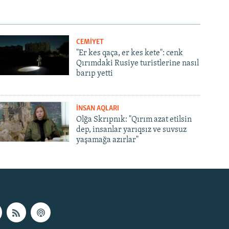
CEMİYET
"Er kes qaça, er kes kete": cenk
Qırımdaki Rusiye turistlerine nasıl
barıp yetti
İNSAN AQLARI
Olğa Skrıpnık: "Qırım azat etilsin
dep, insanlar yarıqsız ve suvsuz
yaşamağa azırlar"