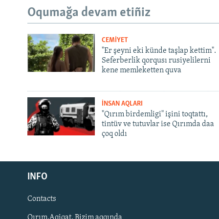
Oqumağa devam etiñiz
CEMİYET
"Er şeyni eki künde taşlap kettim".
Seferberlik qorqusı rusiyelilerni
kene memleketten quva
İNSAN AQLARI
"Qırım birdemligi" işini toqtattı,
tintüv ve tutuvlar ise Qırımda daa
çoq oldı
Русский
Українською
INFO
Contacts
QOŞULIÑIZ!
Qırım.Aqiqat. Bizim aqqında