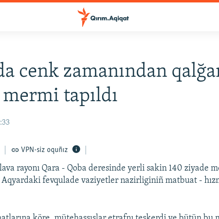
da cenk zamanından qalğa
 mermi tapıldı
7:33
VPN-siz oquñız
lava rayonı Qara - Qoba deresinde yerli sakin 140 ziyade m
 Aqyardaki fevqulade vaziyetler nazirliginiñ matbuat - hız
tlarına köre, mütehassıslar etrafnı teşkerdi ve bütün bu