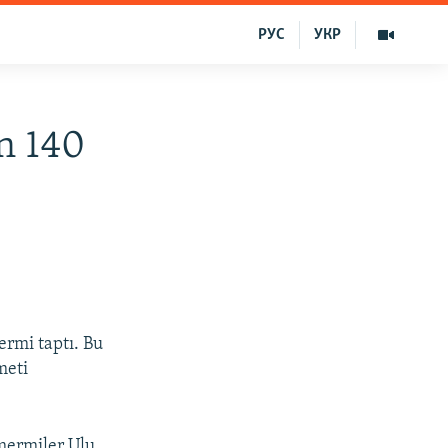
РУС
УКР
n 140
ermi taptı. Bu
meti
 mermiler Ulu