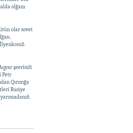
 alda olğanı
tün olar sovet
lğan.
 İlyenkonıñ
Aqyar şeeriniñ
 Petr
ından Qırımğa
tleri Rusiye
an yarımadanıñ