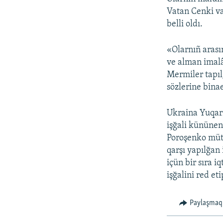
Vatan Cenki va
belli oldı.
«Olarnıñ arası
ve alman imalâ
Mermiler tapıl
sözlerine binae
Ukraina Yuqarı
işğali kününen
Poroşenko müte
qarşı yapılğan 
içün bir sıra 
işğalini red et
Paylaşmaq