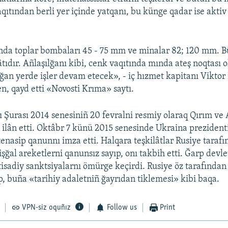
qıtından berli yer içinde yatqanı, bu künge qadar ise aktiv
nda toplar bombaları 45 - 75 mm ve minalar 82; 120 mm. Bü
tıdır. Añlaşılğanı kibi, cenk vaqıtında mında ateş noqtası o
ğan yerde işler devam etecek», - iç hızmet kapitanı Viktor
n, qayd etti «Novosti Krıma» saytı.
 Şurası 2014 senesiniñ 20 fevralni resmiy olaraq Qırım ve 
 ilân etti. Oktâbr 7 künü 2015 senesinde Ukraina prezidenti
nasip qanunnı imza etti. Halqara teşkilâtlar Rusiye taraf
işğal areketlerni qanunsız sayıp, onı takbih etti. Ğarp devle
iqtisadiy sanktsiyalarnı ömürge keçirdi. Rusiye öz tarafınd
ip, buña «tarihiy adaletniñ ğayrıdan tiklemesi» kibi baqa.
VPN-siz oquñız
Follow us
Print