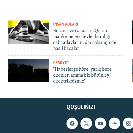
İNSAN AQLARI
Bir an – ve casussıñ. Qırım
mahkemeleri devlet hainligi
qabaatlavlarını daqqalar içinde
nasıl baqalar
CEMİYET
"Haberlerge köre, yarıq bere
ekenler, amma biz bütünley
ekektriksizmiz"
QOŞULIÑIZ!