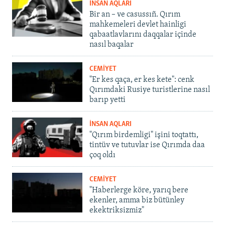
İNSAN AQLARI
Bir an – ve casussıñ. Qırım
mahkemeleri devlet hainligi
qabaatlavlarını daqqalar içinde
nasıl baqalar
CEMİYET
"Er kes qaça, er kes kete": cenk
Qırımdaki Rusiye turistlerine nasıl
barıp yetti
İNSAN AQLARI
"Qırım birdemligi" işini toqtattı,
tintüv ve tutuvlar ise Qırımda daa
çoq oldı
CEMİYET
"Haberlerge köre, yarıq bere
ekenler, amma biz bütünley
ekektriksizmiz"