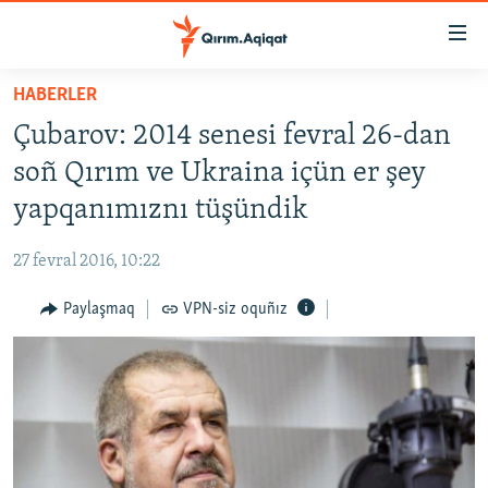
Link
açıqlığı
Esas
HABERLER
mündericege
HABERLER
Çubarov: 2014 senesi fevral 26-dan
qaytmaq
SİYASET
Baş
soñ Qırım ve Ukraina içün er şey
İQTİSADİYAT
navigatsiyağa
yapqanımıznı tüşündik
qaytmaq
CEMİYET
Qıdıruvğa
27 fevral 2016, 10:22
MEDENİYET
qaytmaq
Paylaşmaq
VPN-siz oquñız
İNSAN AQLARI
VİDEO
SÜRET
BLOGLAR
FİKİR