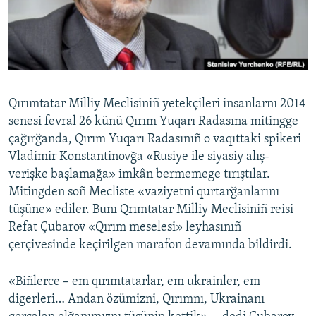
Русский
Українською
QOŞULIÑIZ!
Qırımtatar Milliy Meclisiniñ yetekçileri insanlarnı 2014
senesi fevral 26 künü Qırım Yuqarı Radasına mitingge
çağırğanda, Qırım Yuqarı Radasınıñ o vaqıttaki spikeri
RFE/RS bütün saytları
Vladimir Konstantinovğa «Rusiye ile siyasiy alış-
verişke başlamağa» imkân bermemege tırıştılar.
Mitingden soñ Mecliste «vaziyetni qurtarğanlarını
tüşüne» ediler. Bunı Qrımtatar Milliy Meclisiniñ reisi
Refat Çubarov «Qırım meselesi» leyhasınıñ
çerçivesinde keçirilgen marafon devamında bildirdi.
«Biñlerce – em qırımtatarlar, em ukrainler, em
digerleri… Andan özümizni, Qırımnı, Ukrainanı