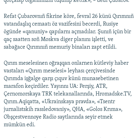
qorçalap olğanımıznı tüşünip kettik», – dedi Çubarov.
Refat Çubarovnıñ fikrine köre, fevral 26 künü Qırımnıñ
vatandaşlıq cemaatı öz vazifesini becerdi, Rusiye
ögünde «qanuniy» qapılarnı açmadılar. Şunıñ içün bir
qaç saatten soñ Moskva diger planını işletti, ve
sabağace Qırımnıñ memuriy binaları zapt etildi.
Qırım meselesinen oğraşqan onlarnen kütleviy haber
vastaları «Qırım meselesi» leyhası çerçivesinde
Qırımda işğalge qarşı çıquv künü munasebetinen
marafon keçirdiler. Yayınnı UA: Perşiy, ATR,
Çernomorskaya TRK telekanallarında, Hromadske.TV,
Qırım.Aqiqatta, «Ukrainskaya pravda», «Tsentr
jurnalistskih rassledovaniy», QHA, «Golos Krıma»,
Obşçestvennoye Radio saytlarında seyir etmek
mümkün edi.