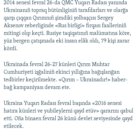
2014 senesi fevral 26-da QMC Yuqarı Radası yanında
Ukrainanıñ topraq bütünliginiñ tarafdarları ve olarğa
qarşı çıqqan Qırımnıñ şimdiki yolbaşçısı Sergey
Aksenov reberliginde «Rus birligi» firqası faalleriniñ
mitingi olıp keçti. Rusiye taqiqatınıñ malümatına köre,
yüz bergen çatışmada eki insan elâk oldı, 79 kişi zarar
kördi.
Ukrainada fevral 26-27 künleri Qırım Muhtar
Cumhuriyeti işğaliniñ ekinci yıllığına bağışlanğan
tedbirler keçirilmekte. «Qırım – Ukrainadır!» haber-
bağ kampaniyası devam ete.
Ukraina Yuqarı Radası fevral başında «2016 senesi
hatıra künleri ve yubileylerni qayd etüv» qararını qabul
etti. Oña binaen fevral 26 künü devlet seviyesinde qayd
etilecek.