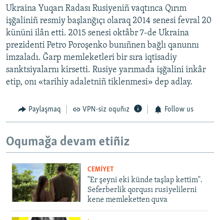
Ukraina Yuqarı Radası Rusiyeniñ vaqtınca Qırım
işğaliniñ resmiy başlanğıçı olaraq 2014 senesi fevral 20
kününi ilân etti. 2015 senesi oktâbr 7-de Ukraina
prezidenti Petro Poroşenko bunıñnen bağlı qanunnı
imzaladı. Ğarp memleketleri bir sıra iqtisadiy
sanktsiyalarnı kirsetti. Rusiye yarımada işğalini inkâr
etip, onı «tarihiy adaletniñ tiklenmesi» dep adlay.
Paylaşmaq
VPN-siz oquñız
Follow us
Oqumağa devam etiñiz
CEMİYET
"Er şeyni eki künde taşlap kettim".
Seferberlik qorqusı rusiyelilerni
kene memleketten quva