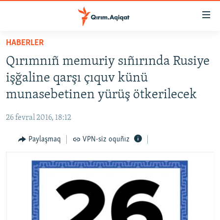
Link
açıqlığı
Esas
HABERLER
mündericege
HABERLER
Qırımnıñ memuriy sıñırında Rusiye
qaytmaq
SİYASET
Baş
işğaline qarşı çıquv künü
İQTİSADİYAT
navigatsiyağa
munasebetinen yürüş ötkerilecek
qaytmaq
CEMİYET
Qıdıruvğa
26 fevral 2016, 18:12
MEDENİYET
qaytmaq
Paylaşmaq
VPN-siz oquñız
İNSAN AQLARI
VİDEO
SÜRET
BLOGLAR
FİKİR