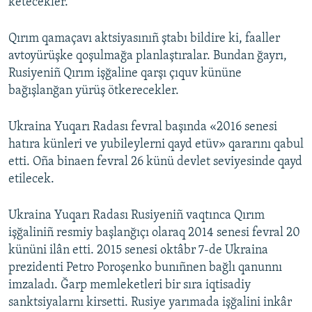
ketecekler.
Qırım qamaçavı aktsiyasınıñ ştabı bildire ki, faaller
avtoyürüşke qoşulmağa planlaştıralar. Bundan ğayrı,
Rusiyeniñ Qırım işğaline qarşı çıquv kününe
bağışlanğan yürüş ötkerecekler.
Ukraina Yuqarı Radası fevral başında «2016 senesi
hatıra künleri ve yubileylerni qayd etüv» qararını qabul
etti. Oña binaen fevral 26 künü devlet seviyesinde qayd
etilecek.
Ukraina Yuqarı Radası Rusiyeniñ vaqtınca Qırım
işğaliniñ resmiy başlanğıçı olaraq 2014 senesi fevral 20
kününi ilân etti. 2015 senesi oktâbr 7-de Ukraina
prezidenti Petro Poroşenko bunıñnen bağlı qanunnı
imzaladı. Ğarp memleketleri bir sıra iqtisadiy
sanktsiyalarnı kirsetti. Rusiye yarımada işğalini inkâr