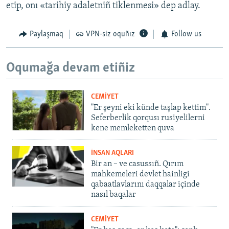
etip, onı «tarihiy adaletniñ tiklenmesi» dep adlay.
Paylaşmaq
VPN-siz oquñız
Follow us
Oqumağa devam etiñiz
CEMİYET
"Er şeyni eki künde taşlap kettim".
Seferberlik qorqusı rusiyelilerni
kene memleketten quva
İNSAN AQLARI
Bir an – ve casussıñ. Qırım
mahkemeleri devlet hainligi
qabaatlavlarını daqqalar içinde
nasıl baqalar
CEMİYET