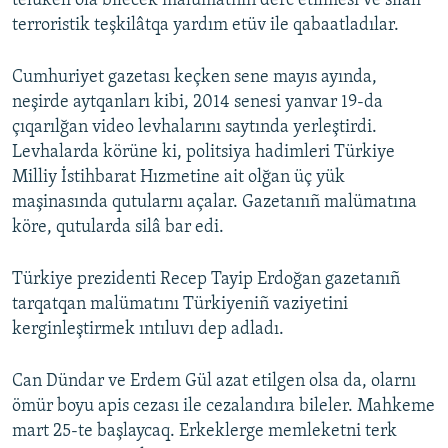
telükeli ola bilecek malümatnıñ derc etilmesi ve silâlı
terroristik teşkilâtqa yardım etüv ile qabaatladılar.
Cumhuriyet gazetası keçken sene mayıs ayında,
neşirde aytqanları kibi, 2014 senesi yanvar 19-da
çıqarılğan video levhalarını saytında yerleştirdi.
Levhalarda körüne ki, politsiya hadimleri Türkiye
Milliy İstihbarat Hızmetine ait olğan üç yük
maşinasında qutularnı açalar. Gazetanıñ malümatına
köre, qutularda silâ bar edi.
Türkiye prezidenti Recep Tayip Erdoğan gazetanıñ
tarqatqan malümatını Türkiyeniñ vaziyetini
kerginleştirmek ıntıluvı dep adladı.
Can Dündar ve Erdem Gül azat etilgen olsa da, olarnı
ömür boyu apis cezası ile cezalandıra bileler. Mahkeme
mart 25-te başlaycaq. Erkeklerge memleketni terk