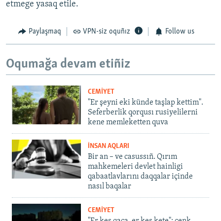
etmege yasaq etile.
Paylaşmaq
VPN-siz oquñız
Follow us
Oqumağa devam etiñiz
CEMİYET
"Er şeyni eki künde taşlap kettim".
Seferberlik qorqusı rusiyelilerni
kene memleketten quva
İNSAN AQLARI
Bir an – ve casussıñ. Qırım
mahkemeleri devlet hainligi
qabaatlavlarını daqqalar içinde
nasıl baqalar
CEMİYET