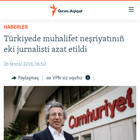
Link
açıqlığı
Esas
HABERLER
mündericege
HABERLER
Türkiyede muhalifet neşriyatınıñ
qaytmaq
SİYASET
Baş
eki jurnalisti azat etildi
İQTİSADİYAT
navigatsiyağa
qaytmaq
26 fevral 2016, 16:50
CEMİYET
Qıdıruvğa
MEDENİYET
Paylaşmaq
VPN-siz oquñız
qaytmaq
İNSAN AQLARI
VİDEO
SÜRET
BLOGLAR
FİKİR