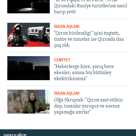
"Er kes qaça, er kes kete": cenk
Qırımdaki Rusiye turistlerine nasıl
barıp yetti
İNSAN AQLARI
"Qırım birdemligi" işini toqtattı,
tintüv ve tutuvlar ise Qırımda daa
çoq oldı
CEMİYET
"Haberlerge köre, yarıq bere
ekenler, amma biz bütünley
ekektriksizmiz"
İNSAN AQLARI
Olğa Skrıpnık: "Qırım azat etilsin
dep, insanlar yarıqsız ve suvsuz
yaşamağa azırlar"