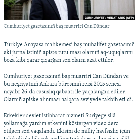
Русский
Українською
Cumhuriyet gazetasınıñ baş muarriri Can Dündar
QOŞULIÑIZ!
Türkiye Anayasa mahkemesi baş muhalifet gazetasınıñ
eki jurnalistiniñ apiste tutulması olarnıñ aq-uquqlarını
boza kibi qarar çıqarğan soñ olarnı azat ettiler.
RFE/RS bütün saytları
Cumhuriyet gazetasınıñ baş muarriri Can Dündan ve
bu neşriyatnıñ Ankara bürosınıñ reisi 2015 senesi
noyabr 26-da casuslıq qabaatı ile yaqalanğan ediler.
Olarnıñ apiske alınması halqara seviyede takbih etildi.
Erkekler devlet istihbarat hızmeti Suriyege silâ
yollamağa yardım etkenini köstergen video derc
etilgen soñ yaqalandı. Ekisini de milliy havfsızlıq içün