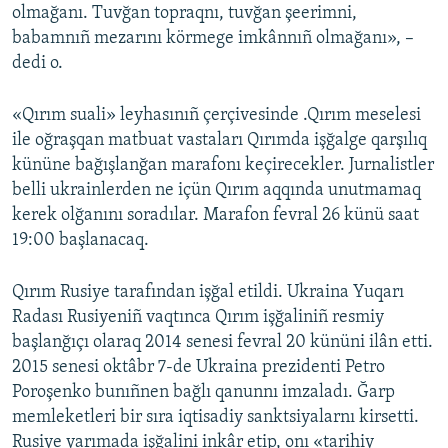
olmağanı. Tuvğan topraqnı, tuvğan şeerimni,
babamnıñ mezarını körmege imkânnıñ olmağanı», –
dedi o.
«Qırım suali» leyhasınıñ çerçivesinde .Qırım meselesi
ile oğraşqan matbuat vastaları Qırımda işğalge qarşılıq
kününe bağışlanğan marafonı keçirecekler. Jurnalistler
belli ukrainlerden ne içün Qırım aqqında unutmamaq
kerek olğanını soradılar. Marafon fevral 26 künü saat
19:00 başlanacaq.
Qırım Rusiye tarafından işğal etildi. Ukraina Yuqarı
Radası Rusiyeniñ vaqtınca Qırım işğaliniñ resmiy
başlanğıçı olaraq 2014 senesi fevral 20 kününi ilân etti.
2015 senesi oktâbr 7-de Ukraina prezidenti Petro
Poroşenko bunıñnen bağlı qanunnı imzaladı. Ğarp
memleketleri bir sıra iqtisadiy sanktsiyalarnı kirsetti.
Rusiye yarımada işğalini inkâr etip, onı «tarihiy