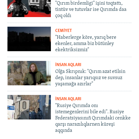
"Qırım birdemligi" işini toqtattı,
tintüv ve tutuvlar ise Qırımda daa
çoq oldı
CEMİYET
"Haberlerge köre, yarıq bere
ekenler, amma biz bütünley
ekektriksizmiz"
İNSAN AQLARI
Olğa Skrıpnık: "Qırım azat etilsin
dep, insanlar yarıqsız ve suvsuz
yaşamağa azırlar"
İNSAN AQLARI
"Rusiye Qırımda onı
istemegenlerini bile edi". Rusiye
Federatsiyasınıñ Qırımdaki cenkke
qarşı narazılıqlarnen küreşi
aqqında