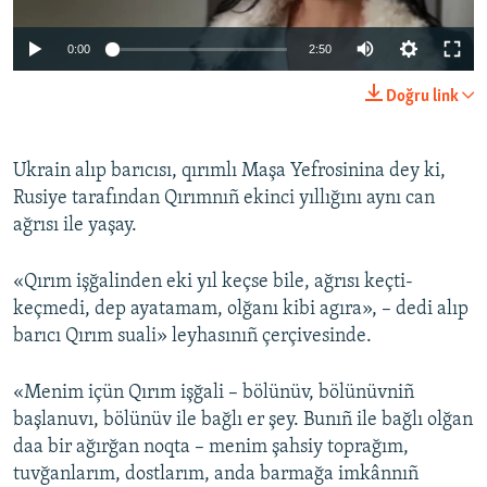
Русский
0:00
2:50
Українською
Doğru link
QOŞULIÑIZ!
Ukrain alıp barıcısı, qırımlı Maşa Yefrosinina dey ki,
Rusiye tarafından Qırımnıñ ekinci yıllığını aynı can
ağrısı ile yaşay.
RFE/RS bütün saytları
«Qırım işğalinden eki yıl keçse bile, ağrısı keçti-
keçmedi, dep ayatamam, olğanı kibi agıra», – dedi alıp
barıcı Qırım suali» leyhasınıñ çerçivesinde.
«Menim içün Qırım işğali – bölünüv, bölünüvniñ
başlanuvı, bölünüv ile bağlı er şey. Bunıñ ile bağlı olğan
daa bir ağırğan noqta – menim şahsiy toprağım,
tuvğanlarım, dostlarım, anda barmağa imkânnıñ