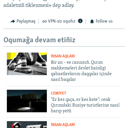
adaletniñ tiklenmesi» dep adlay.
Paylaşmaq
VPN-siz oquñız
Follow us
Oqumağa devam etiñiz
İNSAN AQLARI
Bir an – ve casussıñ. Qırım
mahkemeleri devlet hainligi
qabaatlavlarını daqqalar içinde
nasıl baqalar
CEMİYET
"Er kes qaça, er kes kete": cenk
Qırımdaki Rusiye turistlerine nasıl
barıp yetti
İNSAN AQLARI