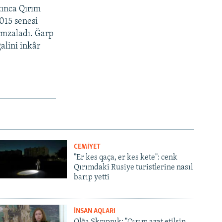
tınca Qırım
2015 senesi
imzaladı. Ğarp
alini inkâr
CEMİYET
"Er kes qaça, er kes kete": cenk
Qırımdaki Rusiye turistlerine nasıl
barıp yetti
İNSAN AQLARI
Olğa Skrıpnık: "Qırım azat etilsin