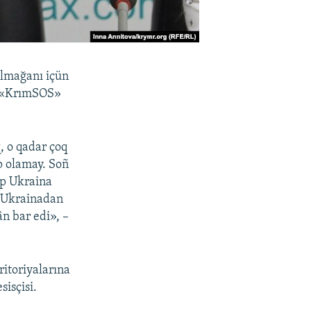
 olmağanı içün
a «KrımSOS»
, o qadar çoq
p olamay. Soñ
ep Ukraina
n Ukrainadan
n bar edi», –
ritoriyalarına
isçisi.