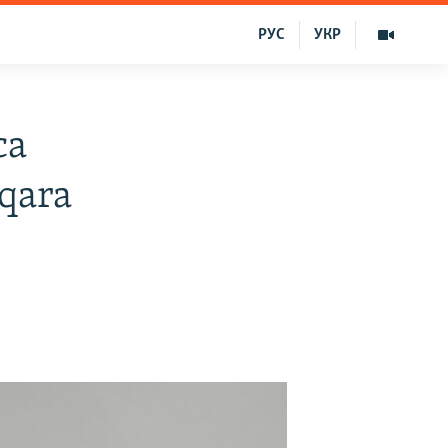
РУС
УКР
ca
qara