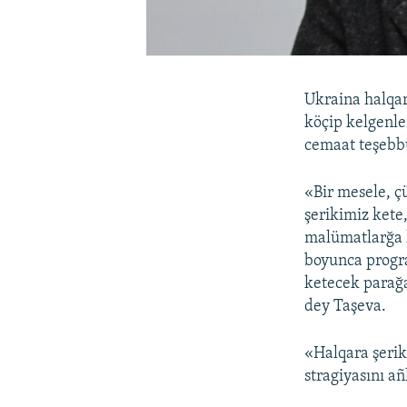
Ukraina halqar
köçip kelgenl
cemaat teşebbü
«Bir mesele, ç
şerikimiz kete
malümatlarğa k
boyunca progr
ketecek parağa
dey Taşeva.
«Halqara şerik
stragiyasını a