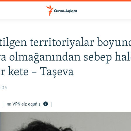
etilgen territoriyalar boyun
ya olmağanından sebep hal
er kete – Taşeva
4:06
VPN-siz oquñız