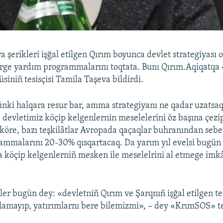
a şerikleri işğal etilgen Qırım boyunca devlet strategiyası
erge yardım programmalarını toqtata. Bunı Qırım.Aqiqatq
siniñ tesisçisi Tamila Taşeva bildirdi.
ünki halqara resur bar, amma strategiyanı ne qadar uzatsaq
, devletimiz köçip kelgenlernin meselelerini öz başına çezi
öre, bazı teşkilâtlar Avropada qaçaqlar buhranından seb
ammalarını 20-30% qısqartacaq. Da yarım yıl evelsi bugü
 köçip kelgenlerniñ mesken ile meselelrini al etmege imkâ
ler bugün dey: «devletniñ Qırım ve Şarqnıñ işğal etilgen te
ñlamayıp, yatırımlarnı bere bilemizmi», – dey «KrımSOS» tes