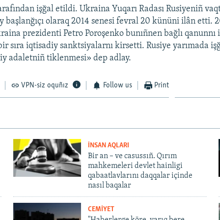
arafından işğal etildi. Ukraina Yuqarı Radası Rusiyeniñ vaq
y başlanğıçı olaraq 2014 senesi fevral 20 kününi ilân etti. 
raina prezidenti Petro Poroşenko bunıñnen bağlı qanunnı 
r sıra iqtisadiy sanktsiyalarnı kirsetti. Rusiye yarımada işğ
hiy adaletniñ tiklenmesi» dep adlay.
VPN-siz oquñız
Follow us
Print
İNSAN AQLARI
Bir an – ve casussıñ. Qırım
mahkemeleri devlet hainligi
qabaatlavlarını daqqalar içinde
nasıl baqalar
CEMİYET
"Haberlerge köre, yarıq bere