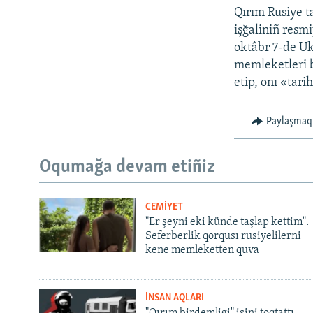
Qırım Rusiye t
işğaliniñ resmi
oktâbr 7-de Uk
memleketleri bi
etip, onı «tari
Paylaşmaq
Oqumağa devam etiñiz
CEMİYET
"Er şeyni eki künde taşlap kettim".
Seferberlik qorqusı rusiyelilerni
kene memleketten quva
İNSAN AQLARI
"Qırım birdemligi" işini toqtattı,