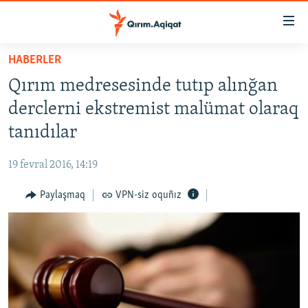
Link
açıqlığı
Esas
HABERLER
mündericege
HABERLER
Qırım medresesinde tutıp alınğan
qaytmaq
SİYASET
Baş
derclerni ekstremist malümat olaraq
İQTİSADİYAT
navigatsiyağa
tanıdılar
qaytmaq
CEMİYET
Qıdıruvğa
19 fevral 2016, 14:19
MEDENİYET
qaytmaq
Paylaşmaq
VPN-siz oquñız
İNSAN AQLARI
VİDEO
SÜRET
BLOGLAR
FİKİR