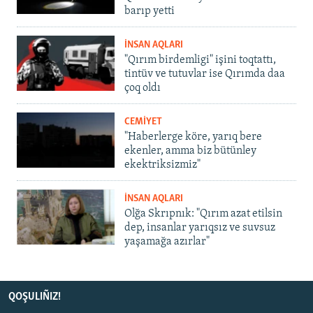
barıp yetti
İNSAN AQLARI
"Qırım birdemligi" işini toqtattı,
tintüv ve tutuvlar ise Qırımda daa
çoq oldı
CEMİYET
"Haberlerge köre, yarıq bere
ekenler, amma biz bütünley
ekektriksizmiz"
İNSAN AQLARI
Olğa Skrıpnık: "Qırım azat etilsin
dep, insanlar yarıqsız ve suvsuz
yaşamağa azırlar"
QOŞULIÑIZ!