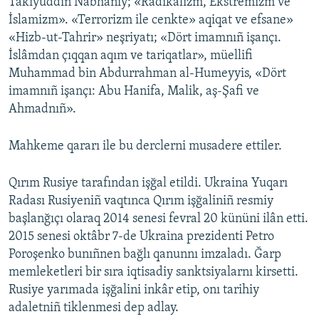
Takiyüddin Nabhaniy; «Radikalizm, Ekstremizm ve
İslamizm». «Terrorizm ile cenkte» aqiqat ve efsane»
«Hizb-ut-Tahrir» neşriyatı; «Dört imamnıñ işançı.
İslâmdan çıqqan aqım ve tariqatlar», müellifi
Muhammad bin Abdurrahman al-Humeyyis, «Dört
imamnıñ işançı: Abu Hanifa, Malik, aş-Şafi ve
Ahmadnıñ».
Mahkeme qararı ile bu derclerni musadere ettiler.
Qırım Rusiye tarafından işğal etildi. Ukraina Yuqarı
Radası Rusiyeniñ vaqtınca Qırım işğaliniñ resmiy
başlanğıçı olaraq 2014 senesi fevral 20 kününi ilân etti.
2015 senesi oktâbr 7-de Ukraina prezidenti Petro
Poroşenko bunıñnen bağlı qanunnı imzaladı. Ğarp
memleketleri bir sıra iqtisadiy sanktsiyalarnı kirsetti.
Rusiye yarımada işğalini inkâr etip, onı tarihiy
adaletniñ tiklenmesi dep adlay.