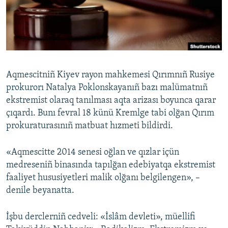
Русский
Українською
QOŞULIÑIZ!
Aqmescitniñ Kiyev rayon mahkemesi Qırımnıñ Rusiye
prokurorı Natalya Poklonskayanıñ bazı malümatnıñ
ekstremist olaraq tanılması aqta arizası boyunca qarar
RFE/RS bütün saytları
çıqardı. Bunı fevral 18 künü Kremlge tabi olğan Qırım
prokuraturasınıñ matbuat hızmeti bildirdi.
«Aqmescitte 2014 senesi oğlan ve qızlar içün
medreseniñ binasında tapılğan edebiyatqa ekstremist
faaliyet hususiyetleri malik olğanı belgilengen», –
denile beyanatta.
İşbu derclerniñ cedveli: «İslâm devleti», müellifi