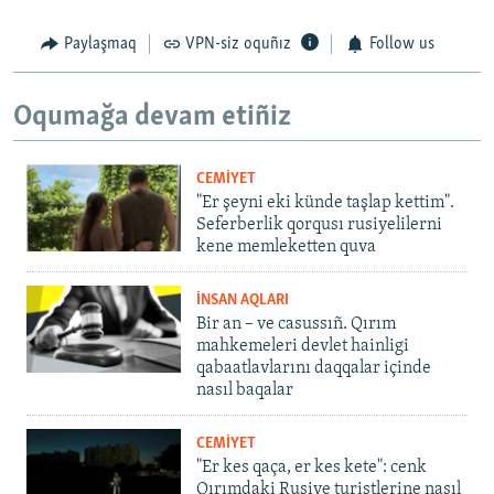
Paylaşmaq
VPN-siz oquñız
Follow us
Oqumağa devam etiñiz
CEMİYET
"Er şeyni eki künde taşlap kettim".
Seferberlik qorqusı rusiyelilerni
kene memleketten quva
İNSAN AQLARI
Bir an – ve casussıñ. Qırım
mahkemeleri devlet hainligi
qabaatlavlarını daqqalar içinde
nasıl baqalar
CEMİYET
"Er kes qaça, er kes kete": cenk
Qırımdaki Rusiye turistlerine nasıl