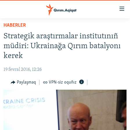
Link
açıqlığı
Esas
HABERLER
mündericege
HABERLER
Strategik araştırmalar institutınıñ
qaytmaq
SİYASET
Baş
müdiri: Ukrainağa Qırım batalyonı
İQTİSADİYAT
navigatsiyağa
kerek
qaytmaq
CEMİYET
Qıdıruvğa
19 fevral 2016, 12:26
MEDENİYET
qaytmaq
Paylaşmaq
VPN-siz oquñız
İNSAN AQLARI
VİDEO
SÜRET
BLOGLAR
FİKİR