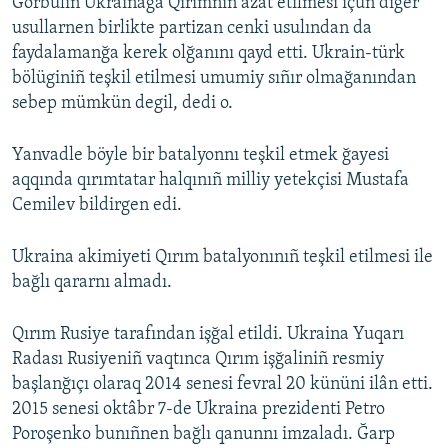
Gorbulin Ukrainağa Qırımnıñ azat etilmesi içün diger
usullarnen birlikte partizan cenki usulından da
faydalamanğa kerek olğanını qayd etti. Ukrain-türk
bölüginiñ teşkil etilmesi umumiy sıñır olmağanından
sebep mümkün degil, dedi o.
Yanvadle böyle bir batalyonnı teşkil etmek ğayesi
aqqında qırımtatar halqınıñ milliy yetekçisi Mustafa
Cemilev bildirgen edi.
Ukraina akimiyeti Qırım batalyonınıñ teşkil etilmesi ile
bağlı qararnı almadı.
Qırım Rusiye tarafından işğal etildi. Ukraina Yuqarı
Radası Rusiyeniñ vaqtınca Qırım işğaliniñ resmiy
başlanğıçı olaraq 2014 senesi fevral 20 kününi ilân etti.
2015 senesi oktâbr 7-de Ukraina prezidenti Petro
Poroşenko bunıñnen bağlı qanunnı imzaladı. Ğarp