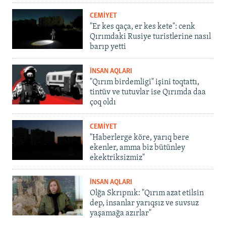
CEMİYET
"Er kes qaça, er kes kete": cenk
Qırımdaki Rusiye turistlerine nasıl
barıp yetti
İNSAN AQLARI
"Qırım birdemligi" işini toqtattı,
tintüv ve tutuvlar ise Qırımda daa
çoq oldı
CEMİYET
"Haberlerge köre, yarıq bere
ekenler, amma biz bütünley
ekektriksizmiz"
İNSAN AQLARI
Olğa Skrıpnık: "Qırım azat etilsin
dep, insanlar yarıqsız ve suvsuz
yaşamağa azırlar"