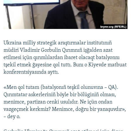
Русский
Українською
QOŞULIÑIZ!
Ukraina milliy strategik araştırmalar institutınıñ
müdiri Vladimir Gorbulin Qırımnıñ işğalden azat
etilmesi içün qırımlılardan ibaret olacaqt batalyonnı
RFE/RS bütün saytları
tşekil etmek ğayesine qol tuttı. Bunı o Kiyevde matbuat
konferentsiyasında ayttı.
«Men qol tutam (batalyonıñ teşkil olunuvına – QA).
Qırımtatar askerleriniñ böyle bir bölüginiñ olması,
menimce, partizan cenki usulıdır. Ne içün ondan
vazgeçmek kerkmiz? Menimce, doğru bir yanaşuvdır»,
– dey o.