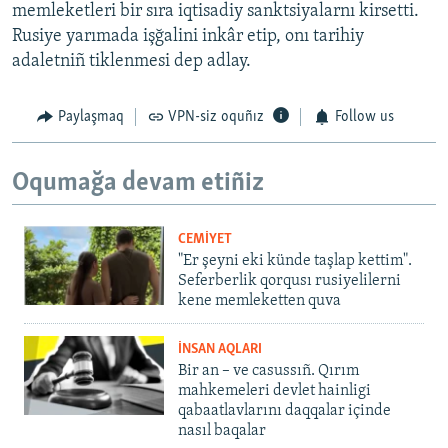
memleketleri bir sıra iqtisadiy sanktsiyalarnı kirsetti.
Rusiye yarımada işğalini inkâr etip, onı tarihiy
adaletniñ tiklenmesi dep adlay.
Paylaşmaq
VPN-siz oquñız
Follow us
Oqumağa devam etiñiz
CEMİYET
"Er şeyni eki künde taşlap kettim".
Seferberlik qorqusı rusiyelilerni
kene memleketten quva
İNSAN AQLARI
Bir an – ve casussıñ. Qırım
mahkemeleri devlet hainligi
qabaatlavlarını daqqalar içinde
nasıl baqalar