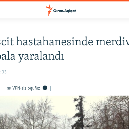
cit hastahanesinde merdi
bala yaralandı
0:03
VPN-siz oquñız