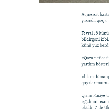
Aqmescit hasta
yaşında qızçıq 
Fevral 18 künü
bildirgeni kib
künü yüz berd
«Qaza neticesin
yardım kösteril
«İlk malümatqa
qoştılar matbu
Qırım Rusiye t
işğaliniñ resmi
oktâbr 7-de Uk