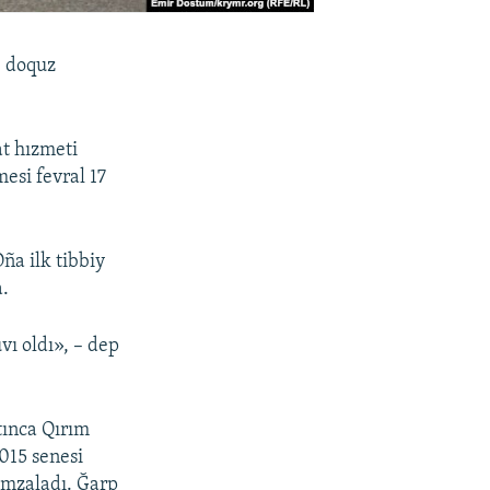
e doquz
at hızmeti
esi fevral 17
ña ilk tibbiy
a.
ı oldı», – dep
tınca Qırım
2015 senesi
imzaladı. Ğarp