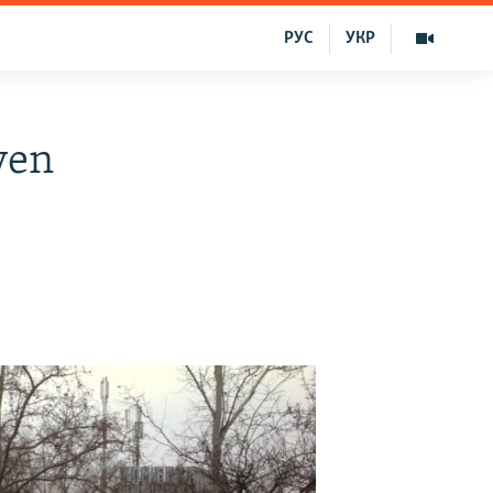
РУС
УКР
ven