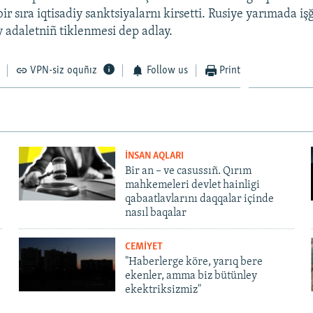
r sıra iqtisadiy sanktsiyalarnı kirsetti. Rusiye yarımada işğ
iy adaletniñ tiklenmesi dep adlay.
VPN-siz oquñız
Follow us
Print
İNSAN AQLARI
Bir an – ve casussıñ. Qırım
mahkemeleri devlet hainligi
qabaatlavlarını daqqalar içinde
nasıl baqalar
CEMİYET
"Haberlerge köre, yarıq bere
ekenler, amma biz bütünley
ekektriksizmiz"