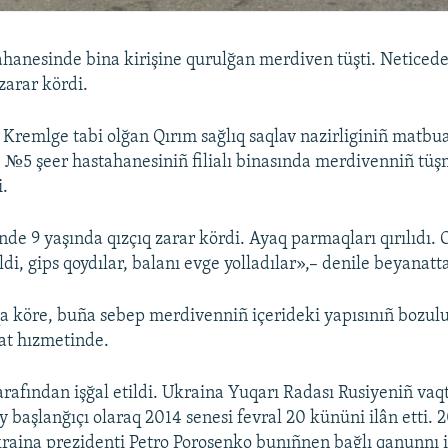
hanesinde bina kirişine qurulğan merdiven tüşti. Neticed
zarar kördi.
 Kremlge tabi olğan Qırım sağlıq saqlav nazirliginiñ matbu
i, №5 şeer hastahanesiniñ filialı binasında merdivenniñ tüşm
i.
de 9 yaşında qızçıq zarar kördi. Ayaq parmaqları qırılıdı. O
di, gips qoydılar, balanı evge yolladılar»,– denile beyanatt
 köre, buña sebep merdivenniñ içerideki yapısınıñ bozuluv
at hızmetinde.
arafından işğal etildi. Ukraina Yuqarı Radası Rusiyeniñ vaq
y başlanğıçı olaraq 2014 senesi fevral 20 kününi ilân etti. 
raina prezidenti Petro Poroşenko bunıñnen bağlı qanunnı 