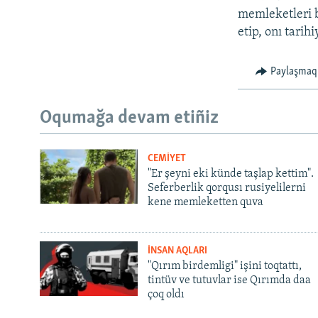
memleketleri bi
etip, onı tarih
Paylaşmaq
Oqumağa devam etiñiz
CEMİYET
"Er şeyni eki künde taşlap kettim".
Seferberlik qorqusı rusiyelilerni
kene memleketten quva
İNSAN AQLARI
"Qırım birdemligi" işini toqtattı,
tintüv ve tutuvlar ise Qırımda daa
çoq oldı