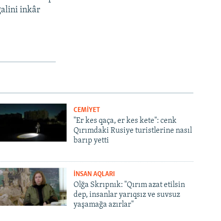
alini inkâr
CEMİYET
"Er kes qaça, er kes kete": cenk
Qırımdaki Rusiye turistlerine nasıl
barıp yetti
İNSAN AQLARI
Olğa Skrıpnık: "Qırım azat etilsin
dep, insanlar yarıqsız ve suvsuz
yaşamağa azırlar"