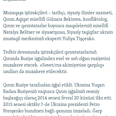
Русский
Munaqaşa iştirakçileri – tarihçı, siyasiy ilimler nazmeti,
Українською
Qırım.Aqiqat müellifi Gülnara Bekirova, konfliktolog,
Qırım ve qırımtatarlar boyunca maqalelerniñ müellifi
Natalya Belitser ve siyasetşınas, Siyasiy taqiqtlar ukrain
QOŞULIÑIZ!
mustaqil merkeziniñ eksperti Yuliya Tişçenko.
Tedbir devamında iştirakçileri qırımtatarlarnıñ
RFE/RS bütün saytları
Qırımda Rusiye işğalinden evel ve soñ olğan vaziyetini
muzakere etecek. «Sovet/rus akimiyetine qarşılıq»
usulları da muzakere etilecektir.
Qırım Rusiye tarafından işğal etildi. Ukraina Yuqarı
Radası Rusiyeniñ vaqtınca Qırım işğaliniñ resmiy
başlanğıçı olaraq 2014 senesi fevral 20 kününi ilân etti.
2015 senesi oktâbr 7-de Ukraina prezidenti Petro
Poroşenko bunıñnen bağlı qanunnı imzaladı. Ğarp