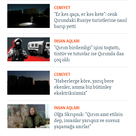
CEMİYET
"Er kes qaça, er kes kete": cenk
Qırımdaki Rusiye turistlerine nasıl
barıp yetti
İNSAN AQLARI
"Qırım birdemligi" işini toqtattı,
tintüv ve tutuvlar ise Qırımda daa
çoq oldı
CEMİYET
"Haberlerge köre, yarıq bere
ekenler, amma biz bütünley
ekektriksizmiz"
İNSAN AQLARI
Olğa Skrıpnık: "Qırım azat etilsin
dep, insanlar yarıqsız ve suvsuz
yaşamağa azırlar"