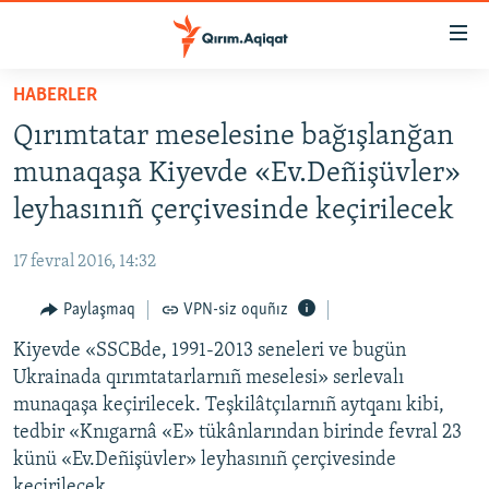
Link
açıqlığı
Esas
HABERLER
mündericege
HABERLER
Qırımtatar meselesine bağışlanğan
qaytmaq
SİYASET
Baş
munaqaşa Kiyevde «Ev.Deñişüvler»
İQTİSADİYAT
navigatsiyağa
leyhasınıñ çerçivesinde keçirilecek
qaytmaq
CEMİYET
Qıdıruvğa
17 fevral 2016, 14:32
MEDENİYET
qaytmaq
Paylaşmaq
VPN-siz oquñız
İNSAN AQLARI
Kiyevde «SSCBde, 1991-2013 seneleri ve bugün
VİDEO
Ukrainada qırımtatarlarnıñ meselesi» serlevalı
SÜRET
munaqaşa keçirilecek. Teşkilâtçılarnıñ aytqanı kibi,
BLOGLAR
tedbir «Knıgarnâ «E» tükânlarından birinde fevral 23
künü «Ev.Deñişüvler» leyhasınıñ çerçivesinde
FİKİR
keçirilecek.