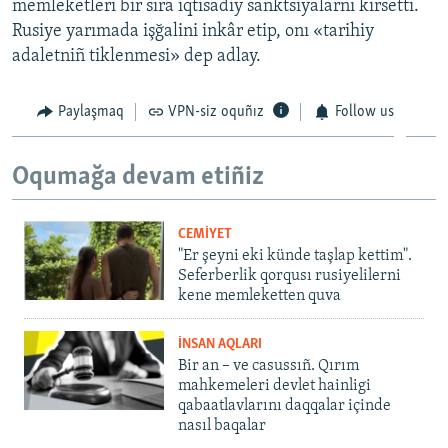
memleketleri bir sıra iqtisadiy sanktsiyalarnı kirsetti.
Rusiye yarımada işğalini inkâr etip, onı «tarihiy
adaletniñ tiklenmesi» dep adlay.
Paylaşmaq
VPN-siz oquñız
Follow us
Oqumağa devam etiñiz
CEMİYET
"Er şeyni eki künde taşlap kettim".
Seferberlik qorqusı rusiyelilerni
kene memleketten quva
İNSAN AQLARI
Bir an – ve casussıñ. Qırım
mahkemeleri devlet hainligi
qabaatlavlarını daqqalar içinde
nasıl baqalar