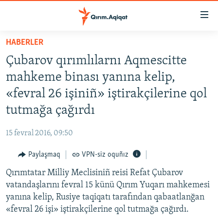
Link
açıqlığı
Esas
HABERLER
mündericege
HABERLER
Çubarov qırımlılarnı Aqmescitte
qaytmaq
SİYASET
Baş
mahkeme binası yanına kelip,
İQTİSADİYAT
navigatsiyağa
«fevral 26 işiniñ» iştirakçilerine qol
qaytmaq
CEMİYET
tutmağa çağırdı
Qıdıruvğa
MEDENİYET
qaytmaq
15 fevral 2016, 09:50
İNSAN AQLARI
Paylaşmaq
VPN-siz oquñız
VİDEO
Qırımtatar Milliy Meclisiniñ reisi Refat Çubarov
SÜRET
vatandaşlarını fevral 15 künü Qırım Yuqarı mahkemesi
BLOGLAR
yanına kelip, Rusiye taqiqatı tarafından qabaatlanğan
«fevral 26 işi» iştirakçilerine qol tutmağa çağırdı.
FİKİR