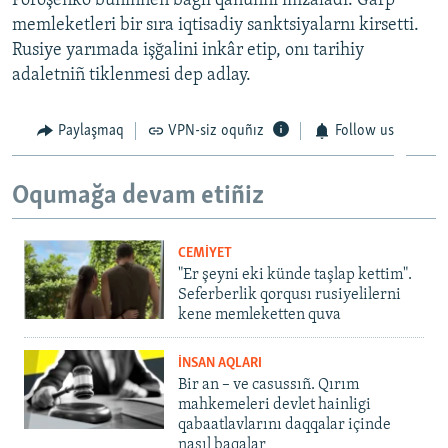
Poroşenko bunıñnen bağlı qanunnı imzaladı. Ğarp
memleketleri bir sıra iqtisadiy sanktsiyalarnı kirsetti.
Rusiye yarımada işğalini inkâr etip, onı tarihiy
adaletniñ tiklenmesi dep adlay.
Paylaşmaq
VPN-siz oquñız
Follow us
Oqumağa devam etiñiz
CEMİYET
"Er şeyni eki künde taşlap kettim".
Seferberlik qorqusı rusiyelilerni
kene memleketten quva
İNSAN AQLARI
Bir an – ve casussıñ. Qırım
mahkemeleri devlet hainligi
qabaatlavlarını daqqalar içinde
nasıl baqalar