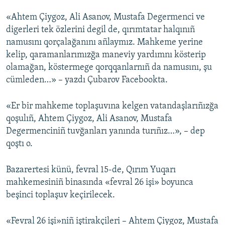
«Ahtem Çiygoz, Ali Asanov, Mustafa Degermenci ve
Русский
digerleri tek özlerini degil de, qırımtatar halqınıñ
Українською
namusını qorçalağanını añlaymız. Mahkeme yerine
kelip, qaramanlarımızğa maneviy yardımnı kösterip
QOŞULIÑIZ!
olamağan, köstermege qorqqanlarnıñ da namusını, şu
cümleden…» – yazdı Çubarov Facebookta.
«Er bir mahkeme toplaşuvına kelgen vatandaşlarıñızğa
RFE/RS bütün saytları
qoşulıñ, Ahtem Çiygoz, Ali Asanov, Mustafa
Degermenciniñ tuvğanları yanında turıñız…», – dep
qoştı o.
Bazarertesi künü, fevral 15-de, Qırım Yuqarı
mahkemesiniñ binasında «fevral 26 işi» boyunca
beşinci toplaşuv keçirilecek.
«Fevral 26 işi»niñ iştirakçileri – Ahtem Çiygoz, Mustafa