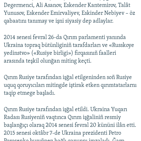
Degermenci, Ali Asanov, Eskender Kantemirov, Talât
Yunusov, Eskender Emirvaliyev, Eskinder Nebiyev – öz
qabaatını tanımay ve işni siyasiy dep adlaylar.
2014 senesi fevral 26-da Qırım parlamenti yanında
Ukraina topraq bütünliginiñ tarafdarları ve «Russkoye
yedinstvo» («Rusiye birligi») firqasınıñ faalleri
arasında teşkil olunğan miting keçti.
Qırım Rusiye tarafından işğal etilgeninden soñ Rusiye
uquq qoruyıcıları mitingde iştirak etken qırımtatarlarnı
taqip etmege başladı.
Qırım Rusiye tarafından işğal etildi. Ukraina Yuqarı
Radası Rusiyeniñ vaqtınca Qırım işğaliniñ resmiy
başlanğıçı olaraq 2014 senesi fevral 20 kününi ilân etti.
2015 senesi oktâbr 7-de Ukraina prezidenti Petro