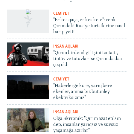
CEMİYET
"Er kes qaça, er kes kete": cenk
Qırımdaki Rusiye turistlerine nasıl
barıp yetti
İNSAN AQLARI
"Qırım birdemligi" işini toqtattı,
tintüv ve tutuvlar ise Qırımda daa
çoq oldı
CEMİYET
"Haberlerge köre, yarıq bere
ekenler, amma biz bütünley
ekektriksizmiz"
İNSAN AQLARI
Olğa Skrıpnık: "Qırım azat etilsin
dep, insanlar yarıqsız ve suvsuz
yaşamağa azırlar"