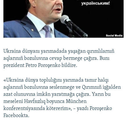
Русский
Українською
QOŞULIÑIZ!
Ukraina dünyanı yarımadada yaşağan qırımlılarnıñ
aqlarınıñ bozuluvına cevap bermege çağıra. Bunı
RFE/RS bütün saytları
prezident Petro Poroşenko bildire.
«Ukraina dünya toplulığını yarımada tamır halqı
aqlarınıñ bozuluvına seslenmege ve Qırımnıñ işğalden
azat olunuvına imkân yaratmağa çağıra. Yarın bu
meseleni Havfsızlıq boyunca München
konferentsiyasında kötererim», – yazdı Poroşenko
Facebookta.