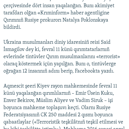
çerçivesinde dört insan yaqalanğan. Bunı akimiyet
tarafdarı olğan «Krıminform» haber agentligine
Qırımnıñ Rusiye prokurorı Natalya Poklonskaya
bildirdi.
Ukraina musulmanları diniy idaresiniñ reisi Said
İsmagilov dey ki, fevral 11 künü qırımtatarlarnıñ
evlerinde tintüvler Qırım musulmanlarını «terrorist»
olaraq köstermek içün yapılğan. Bunı o, tintüvlerge
oğrağan 12 insannıñ adını berip, Facebookta yazdı.
Aqmescit şeeri Kiyev rayon mahkemesinde fevral 11
künü yaqalanğan qırımlılarnıñ – Emir Üsein Kuku,
Enver Bekirov, Müslim Aliyev ve Vadim Siruk – işi
boyunca mahkeme toplaşuvı keçti. Olarnı Rusiye
Federatsiyasınıñ CK 250 maddesi 2 qısmı boyunca
qabaatlaylar («Terroristik teşkilâtnıñ teşkil etilmesi ve