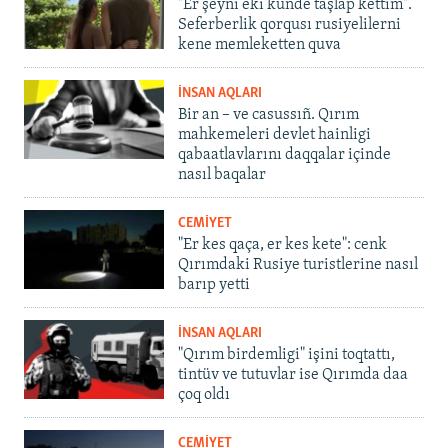
"Er şeyni eki künde taşlap kettim".
Seferberlik qorqusı rusiyelilerni
kene memleketten quva
İNSAN AQLARI
Bir an – ve casussıñ. Qırım
mahkemeleri devlet hainligi
qabaatlavlarını daqqalar içinde
nasıl baqalar
CEMİYET
"Er kes qaça, er kes kete": cenk
Qırımdaki Rusiye turistlerine nasıl
barıp yetti
İNSAN AQLARI
"Qırım birdemligi" işini toqtattı,
tintüv ve tutuvlar ise Qırımda daa
çoq oldı
CEMİYET