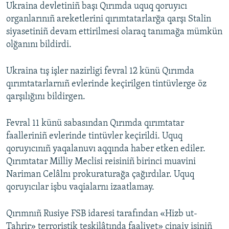
Ukraina devletiniñ başı Qırımda uquq qoruyıcı
organlarınıñ areketlerini qırımtatarlarğa qarşı Stalin
siyasetiniñ devam ettirilmesi olaraq tanımağa mümkün
olğanını bildirdi.
Ukraina tış işler nazirligi fevral 12 künü Qırımda
qırımtatarlarnıñ evlerinde keçirilgen tintüvlerge öz
qarşılığını bildirgen.
Fevral 11 künü sabasından Qırımda qırımtatar
faalleriniñ evlerinde tintüvler keçirildi. Uquq
qoruyıcınıñ yaqalanuvı aqqında haber etken ediler.
Qırımtatar Milliy Meclisi reisiniñ birinci muavini
Nariman Celâlnı prokuraturağa çağırdılar. Uquq
qoruyıcılar işbu vaqialarnı izaatlamay.
Qırımnıñ Rusiye FSB idaresi tarafından «Hizb ut-
Tahrir» terroristik teşkilâtında faaliyet» cinaiy işiniñ