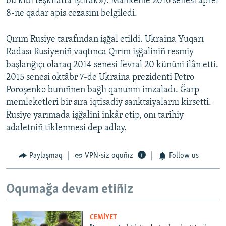
bu kibi teşkilâtta iştirak»). Mahkeme 2016 senesi aprel
8-ne qadar apis cezasını belgiledi.
Qırım Rusiye tarafından işğal etildi. Ukraina Yuqarı
Radası Rusiyeniñ vaqtınca Qırım işğaliniñ resmiy
başlanğıçı olaraq 2014 senesi fevral 20 kününi ilân etti.
2015 senesi oktâbr 7-de Ukraina prezidenti Petro
Poroşenko bunıñnen bağlı qanunnı imzaladı. Ğarp
memleketleri bir sıra iqtisadiy sanktsiyalarnı kirsetti.
Rusiye yarımada işğalini inkâr etip, onı tarihiy
adaletniñ tiklenmesi dep adlay.
Paylaşmaq
VPN-siz oquñız
Follow us
Oqumağa devam etiñiz
CEMİYET