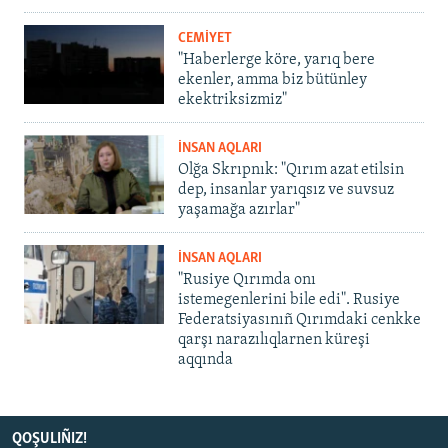
CEMİYET
"Haberlerge köre, yarıq bere
ekenler, amma biz bütünley
ekektriksizmiz"
İNSAN AQLARI
Olğa Skrıpnık: "Qırım azat etilsin
dep, insanlar yarıqsız ve suvsuz
yaşamağa azırlar"
İNSAN AQLARI
"Rusiye Qırımda onı
istemegenlerini bile edi". Rusiye
Federatsiyasınıñ Qırımdaki cenkke
qarşı narazılıqlarnen küreşi
aqqında
QOŞULIÑIZ!