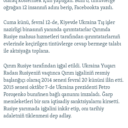
olaraq köstermek içün yapılğan. Bunı o, tintüvlerge
oğrağan 12 insannıñ adını berip, Facebookta yazdı.
Cuma künü, fevral 12-de, Kiyevde Ukraina Tış işler
nazirligi binasınıñ yanında qırımtatarlar Qırımda
Rusiye mahsus hızmetleri tarafından qırımtatarlarnıñ
evlerinde keçirilgen tintüvlerge cevap bermege talabı
ile aktsiyağa toplana.
Qırım Rusiye tarafından işğal etildi. Ukraina Yuqarı
Radası Rusiyeniñ vaqtınca Qırım işğaliniñ resmiy
başlanğıçı olaraq 2014 senesi fevral 20 kününi ilân etti.
2015 senesi oktâbr 7-de Ukraina prezidenti Petro
Poroşenko bunıñnen bağlı qanunnı imzaladı. Ğarp
memleketleri bir sıra iqtisadiy sanktsiyalarnı kirsetti.
Rusiye yarımada işğalini inkâr etip, onı tarihiy
adaletniñ tiklenmesi dep adlay.