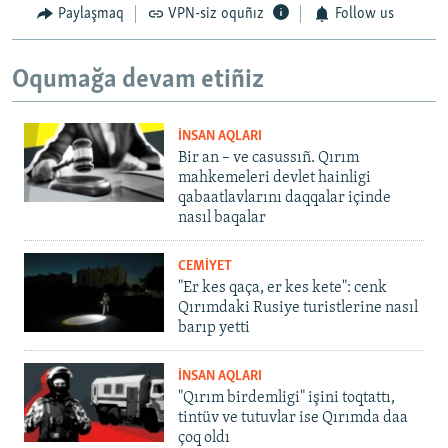
Paylaşmaq
VPN-siz oquñız
Follow us
Oqumağa devam etiñiz
İNSAN AQLARI
Bir an – ve casussıñ. Qırım
mahkemeleri devlet hainligi
qabaatlavlarını daqqalar içinde
nasıl baqalar
CEMİYET
"Er kes qaça, er kes kete": cenk
Qırımdaki Rusiye turistlerine nasıl
barıp yetti
İNSAN AQLARI
"Qırım birdemligi" işini toqtattı,
tintüv ve tutuvlar ise Qırımda daa
çoq oldı