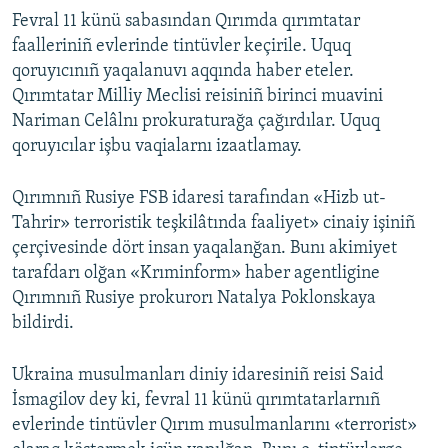
Fevral 11 künü sabasından Qırımda qırımtatar
faalleriniñ evlerinde tintüvler keçirile. Uquq
qoruyıcınıñ yaqalanuvı aqqında haber eteler.
Qırımtatar Milliy Meclisi reisiniñ birinci muavini
Nariman Celâlnı prokuraturağa çağırdılar. Uquq
qoruyıcılar işbu vaqialarnı izaatlamay.
Qırımnıñ Rusiye FSB idaresi tarafından «Hizb ut-
Tahrir» terroristik teşkilâtında faaliyet» cinaiy işiniñ
çerçivesinde dört insan yaqalanğan. Bunı akimiyet
tarafdarı olğan «Krıminform» haber agentligine
Qırımnıñ Rusiye prokurorı Natalya Poklonskaya
bildirdi.
Ukraina musulmanları diniy idaresiniñ reisi Said
İsmagilov dey ki, fevral 11 künü qırımtatarlarnıñ
evlerinde tintüvler Qırım musulmanlarını «terrorist»