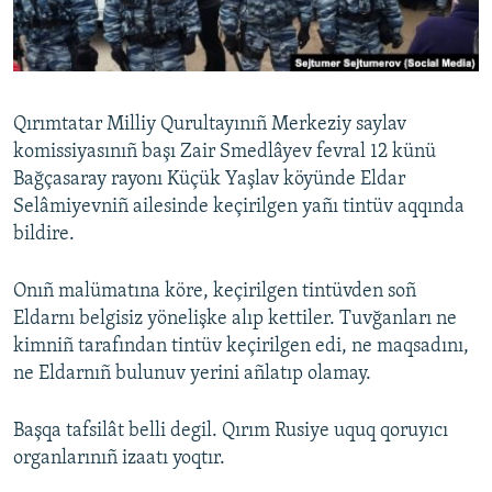
Русский
Українською
Qırımtatar Milliy Qurultayınıñ Merkeziy saylav
QOŞULIÑIZ!
komissiyasınıñ başı Zair Smedlâyev fevral 12 künü
Bağçasaray rayonı Küçük Yaşlav köyünde Eldar
Selâmiyevniñ ailesinde keçirilgen yañı tintüv aqqında
bildire.
RFE/RS bütün saytları
Onıñ malümatına köre, keçirilgen tintüvden soñ
Eldarnı belgisiz yönelişke alıp kettiler. Tuvğanları ne
kimniñ tarafından tintüv keçirilgen edi, ne maqsadını,
ne Eldarnıñ bulunuv yerini añlatıp olamay.
Başqa tafsilât belli degil. Qırım Rusiye uquq qoruyıcı
organlarınıñ izaatı yoqtır.