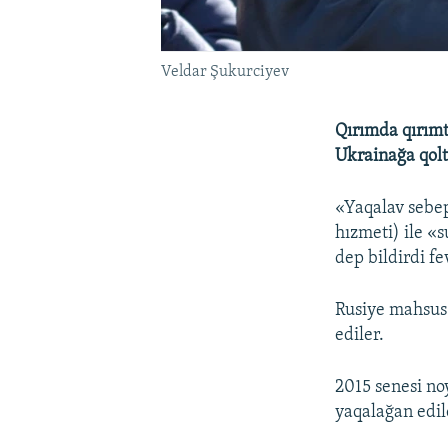
Veldar Şukurciyev
Qırımda qırımta
Ukrainağa qolt
«Yaqalav sebepl
hızmeti) ile «
dep bildirdi f
Rusiye mahsus 
ediler.
2015 senesi no
yaqalağan edile