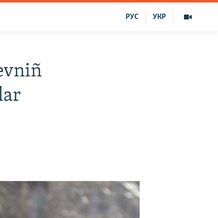
РУС
УКР
evniñ
lar