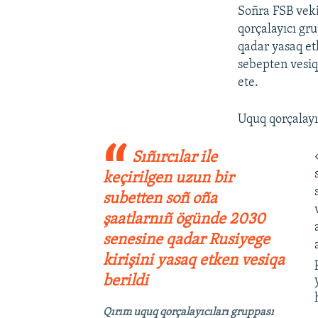
Soñra FSB veki
qorçalayıcı gr
qadar yasaq etk
sebepten vesiq
ete.
Uquq qorçalayıc
Sıñırcılar ile
keçirilgen uzun bir
subetten soñ oña
şaatlarnıñ ögünde 2030
senesine qadar Rusiyege
kirişini yasaq etken vesiqa
berildi
Qırım uquq qorçalayıcıları gruppası