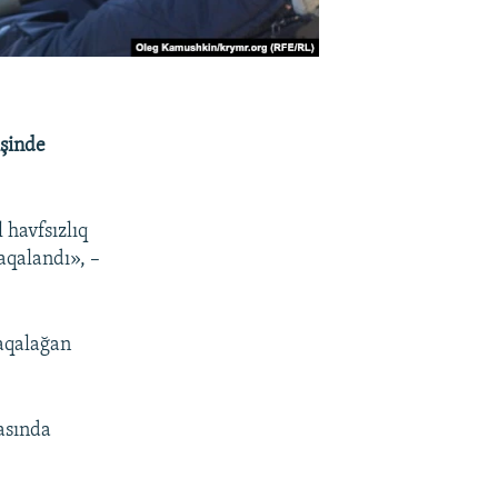
işinde
 havfsızlıq
aqalandı», –
aqalağan
asında