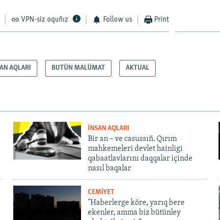
VPN-siz oquñız
Follow us
Print
SAN AQLARI
BUTÜN MALÜMAT
AKTUAL
İNSAN AQLARI
Bir an – ve casussıñ. Qırım
mahkemeleri devlet hainligi
qabaatlavlarını daqqalar içinde
nasıl baqalar
CEMİYET
"Haberlerge köre, yarıq bere
ekenler, amma biz bütünley