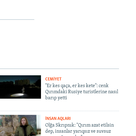
CEMİYET
"Er kes qaça, er kes kete": cenk
Qırımdaki Rusiye turistlerine nasıl
barıp yetti
İNSAN AQLARI
Olğa Skrıpnık: "Qırım azat etilsin
dep, insanlar yarıqsız ve suvsuz