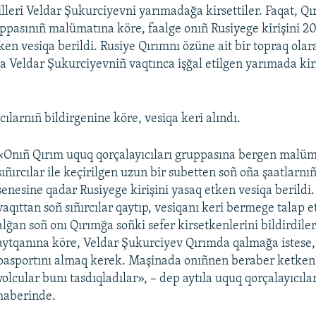
lleri Veldar Şukurciyevni yarımadağa kirsettiler. Faqat, Q
uppasınıñ malümatına köre, faalge onıñ Rusiyege kirişini 2
en vesiqa berildi. Rusiye Qırımnı özüne ait bir topraq olar
a Veldar Şukurciyevniñ vaqtınca işğal etilgen yarımada kir
ılarnıñ bildirgenine köre, vesiqa keri alındı.
«Onıñ Qırım uquq qorçalayıcıları gruppasına bergen malüm
sıñırcılar ile keçirilgen uzun bir subetten soñ oña şaatlar
senesine qadar Rusiyege kirişini yasaq etken vesiqa berildi. 
vaqıttan soñ sıñırcılar qaytıp, vesiqanı keri bermege talap et
alğan soñ onı Qırımğa soñki sefer kirsetkenlerini bildirdiler
aytqanına köre, Veldar Şukurciyev Qırımda qalmağa istese,
pasportını almaq kerek. Maşinada onıñnen beraber ketken 
yolcular bunı tasdıqladılar», – dep aytıla uquq qorçalayıcıla
haberinde.