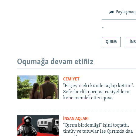
Paylaşmaq
*
QIRIM
İN
Oqumağa devam etiñiz
CEMİYET
"Er şeyni eki künde taşlap kettim".
Seferberlik qorqusı rusiyelilerni
kene memleketten quva
İNSAN AQLARI
"Qırım birdemligi" işini toqtattı,
tintüv ve tutuvlar ise Qırımda daa