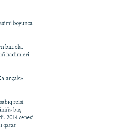
resimi boyunca
 biri ola.
nıñ hadimleri
«Kalançak»
sabıq reisi
iniñ» baş
di. 2014 senesi
ı qarar