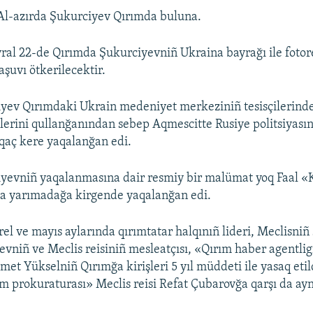
Al-azırda Şukurciyev Qırımda buluna.
vral 22-de Qırımda Şukurciyevniñ Ukraina bayrağı ile foto
uvı ötkerilecektir.
yev Qırımdaki Ukrain medeniyet merkeziniñ tesisçilerinden
lerini qullanğanından sebep Aqmescitte Rusiye politsiyası
 qaç kere yaqalanğan edi.
iyevniñ yaqalanmasına dair resmiy bir malümat yoq Faal 
da yarımadağa kirgende yaqalanğan edi.
el ve mayıs aylarında qırımtatar halqınıñ lideri, Meclisniñ 
vniñ ve Meclis reisiniñ mesleatçısı, «Qırım haber agentlig
met Yükselniñ Qırımğa kirişleri 5 yıl müddeti ile yasaq etil
ım prokuraturası» Meclis reisi Refat Çubarovğa qarşı da ayn