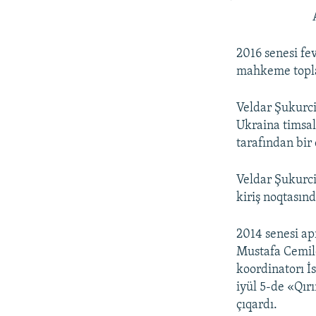
2016 senesi fe
mahkeme toplaş
Veldar Şukurci
Ukraina timsal
tarafından bir
Veldar Şukurc
kiriş noqtasın
2014 senesi apr
Mustafa Cemile
koordinatorı İs
iyül 5-de «Qır
çıqardı.