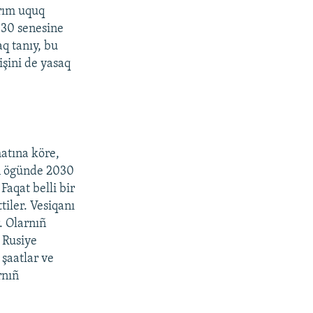
ırım uquq
030 senesine
aq tanıy, bu
işini de yasaq
atına köre,
nıñ ögünde 2030
Faqat belli bir
tiler. Vesiqanı
. Olarnıñ
 Rusiye
şaatlar ve
rnıñ