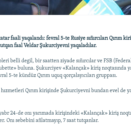
tar faali yaqalandı: fevral 5-te Rusiye sıñırcıları Qırım kir
utqan faal Veldar Şukurciyevni yaqaladılar.
eri belli degil, bir saatten ziyade sıñırcılar ve FSB (Federal
subette» buluna. Şukurciyev «Kalançak» kiriş noqtasında y
evral 5-te kündüz Qırım uquq qorçalayıcıları gruppası.
hızmetleri Qırım kirişinde Şukurciyevni bundan evel de y
yabr 24-de onı yarımada kirişindeki «Kalançak» kiriş noqt
r. Onı sebebini añlatmayıp, 7 saat tutqanlar.