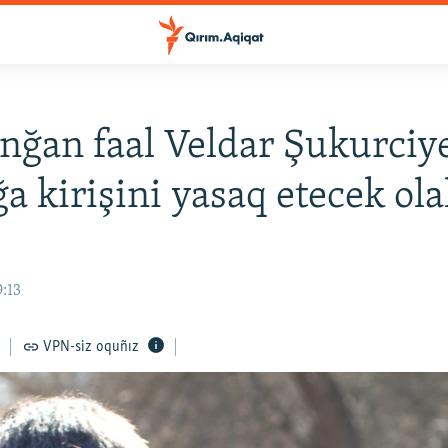
nğan faal Veldar Şukurciy
a kirişini yasaq etecek ola
9:13
VPN-siz oquñız